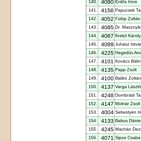
4080
140.
Erdős Imre
4156
141.
Papucsek T
4052
142.
Fülöp Zoltán
4085
143.
Dr. Masznyik
4087
144.
Krekó Károly
4089
145.
Juhász Istvá
4225
146.
Hegedűs An
4101
147.
Kovács Bálin
4135
148.
Papp Zsolt
4100
149.
Balikó Zoltán
4137
150.
Varga László
4248
151.
Dombrádi T
4147
152.
Molnár Zsolt
4004
153.
Sebestyén I
4133
154.
Babus Dánie
4245
155.
Machán Dez
4071
156.
Sipos Csaba