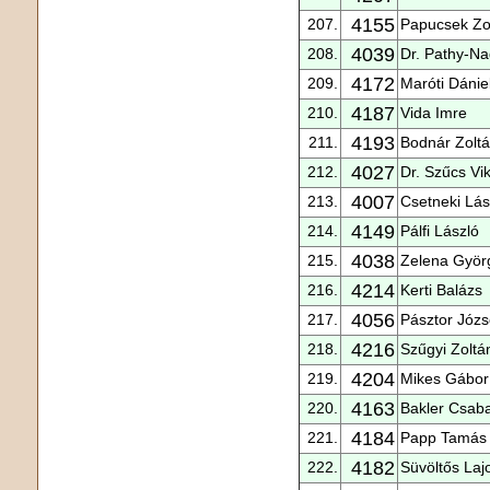
4155
207.
Papucsek Zo
4039
208.
Dr. Pathy-Na
4172
209.
Maróti Dánie
4187
210.
Vida Imre
4193
211.
Bodnár Zolt
4027
212.
Dr. Szűcs Vi
4007
213.
Csetneki Lás
4149
214.
Pálfi László
4038
215.
Zelena Györ
4214
216.
Kerti Balázs
4056
217.
Pásztor Józs
4216
218.
Szűgyi Zoltá
4204
219.
Mikes Gábor
4163
220.
Bakler Csaba
4184
221.
Papp Tamás
4182
222.
Süvöltős Laj