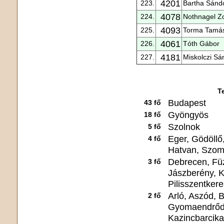
4201
223.
Bartha Sánd
4078
224.
Nothnagel Zo
4093
225.
Torma Tamá
4061
226.
Tóth Gábor
4181
227.
Miskolczi Sá
T
Budapest
43 fő
Gyöngyös
18 fő
Szolnok
5 fő
Eger, Gödöll
4 fő
Hatvan, Szom
Debrecen, Fü
3 fő
Jászberény, K
Pilisszentker
Arló, Aszód, 
2 fő
Gyomaendrőd,
Kazincbarcika