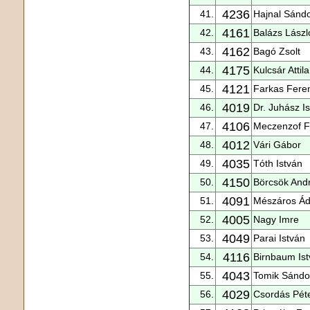
4236
41.
Hajnal Sánd
4161
42.
Balázs Lászl
4162
43.
Bagó Zsolt
4175
44.
Kulcsár Attila
4121
45.
Farkas Fere
4019
46.
Dr. Juhász I
4106
47.
Meczenzof F
4012
48.
Vári Gábor
4035
49.
Tóth István
4150
50.
Börcsök And
4091
51.
Mészáros Á
4005
52.
Nagy Imre
4049
53.
Parai István
4116
54.
Birnbaum Is
4043
55.
Tomik Sándo
4029
56.
Csordás Pét