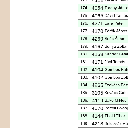
4112
4054
174.
Torday Jáno
4065
175.
Dávid Tamás
4271
176.
Sára Péter
4170
177.
Török János
4269
178.
Soós Ádám
4167
179.
Bunya Zoltá
4159
180.
Sándor Péte
4171
181.
Jáni Tamás
4104
182.
Gombos Kál
4102
183.
Gombos Zol
4265
184.
Szakács Péte
3105
185.
Kovács Gáb
4119
186.
Bakó Miklós
4070
187.
Borosi Györ
4144
188.
Thold Tibor
4218
189.
Boldizsár Má