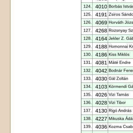
4010
124.
Borbás Istvá
4191
125.
Zsiros Sánd
4069
126.
Horváth Józs
4268
127.
Rozsnyay Sz
4164
128.
Jekler Z. Gá
4188
129.
Homonnai Kri
4186
130.
Kiss Miklós
4081
131.
Máté Endre
4042
132.
Bodnár Fere
4030
133.
Gál Zoltán
4103
134.
Körmendi G
4026
135.
Vizi Tamás
4028
136.
Vizi Tibor
4130
137.
Rigó András
4227
138.
Mikuska Ád
4036
139.
Kozma Csab