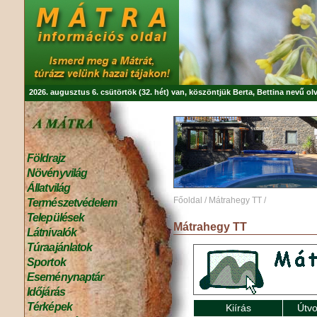
2026. augusztus 6. csütörtök (32. hét) van, köszöntjük
Berta, Bettina
nevű olv
Földrajz
Növényvilág
Állatvilág
Főoldal
/
Mátrahegy TT
/
Természetvédelem
Települések
Mátrahegy TT
Látnivalók
Túraajánlatok
Sportok
Eseménynaptár
Időjárás
Térképek
Kiírás
Útvo