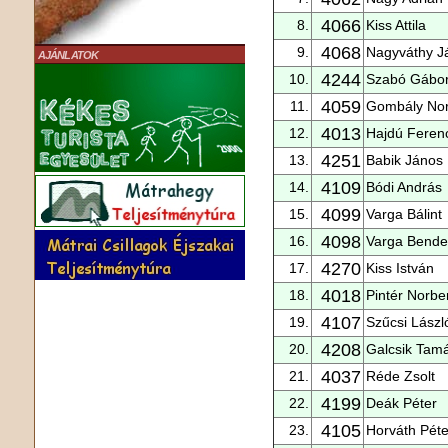
4066
8.
Kiss Attila
4068
9.
Nagyváthy J
AJÁNLATOK
4244
10.
Szabó Gábo
4059
11.
Gombály Nor
4013
12.
Hajdú Feren
4251
13.
Babik János
4109
14.
Bódi András
4099
15.
Varga Bálint
4098
16.
Varga Bend
4270
17.
Kiss István
4018
18.
Pintér Norbe
4107
19.
Szűcsi Lászl
4208
20.
Galcsik Tam
4037
21.
Réde Zsolt
4199
22.
Deák Péter
4105
23.
Horváth Péte