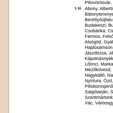
Pilisvörösvár
Abony, Alberti
1 fő
Bátonyterenye
Berettyóújfal
Budakeszi, Bu
Csobánka, Cs
Farmos, Felső
Alsógöd, Gyál
Hajdúsámson,
Jászdózsa, Já
Kápolnásnyék
Lőrinci, Mark
Mezőkövesd, 
Nagykálló, N
Nyírtura, Ózd
Pilisborosjen
Salgótarján, 
Szentmártonkát
Vác, Vámosgy