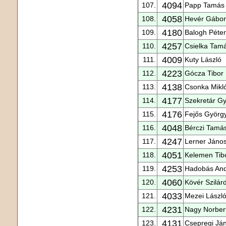
4094
107.
Papp Tamás
4058
108.
Hevér Gábor
4180
109.
Balogh Péter
4257
110.
Csielka Tam
4009
111.
Kuty László
4223
112.
Gócza Tibor
4138
113.
Csonka Mikl
4177
114.
Szekretár Gy
4176
115.
Fejős Györg
4048
116.
Bérczi Tamá
4247
117.
Lerner Jáno
4051
118.
Kelemen Tib
4253
119.
Hadobás An
4060
120.
Kövér Szilár
4033
121.
Mezei Lászl
4231
122.
Nagy Norber
4131
123.
Csepregi Já