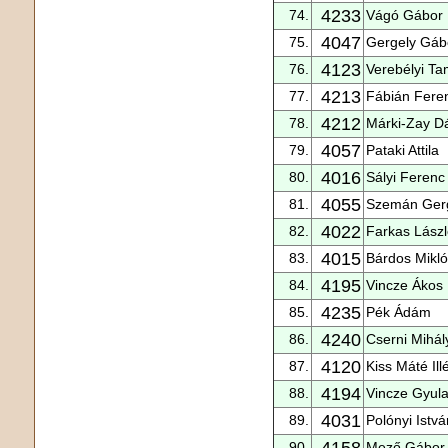
4233
74.
Vágó Gábor
4047
75.
Gergely Gáb
4123
76.
Verebélyi T
4213
77.
Fábián Fere
4212
78.
Márki-Zay Dá
4057
79.
Pataki Attila
4016
80.
Sályi Ferenc
4055
81.
Szemán Ger
4022
82.
Farkas Lász
4015
83.
Bárdos Mikl
4195
84.
Vincze Ákos
4235
85.
Pék Ádám
4240
86.
Cserni Mihál
4120
87.
Kiss Máté Ill
4194
88.
Vincze Gyul
4031
89.
Polónyi Istvá
4158
90.
Mező Gábor