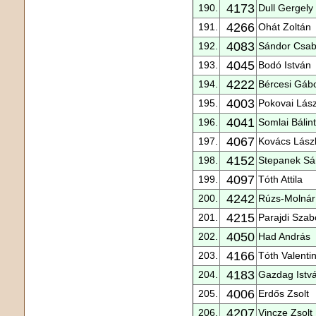
4173
190.
Dull Gergely
4266
191.
Ohát Zoltán
4083
192.
Sándor Csa
4045
193.
Bodó István
4222
194.
Bércesi Gáb
4003
195.
Pokovai Lász
4041
196.
Somlai Bálint
4067
197.
Kovács Lász
4152
198.
Stepanek Sá
4097
199.
Tóth Attila
4242
200.
Rúzs-Molnár
4215
201.
Parajdi Szab
4050
202.
Had András
4166
203.
Tóth Valenti
4183
204.
Gazdag Istv
4006
205.
Erdős Zsolt
4207
206.
Vincze Zsolt