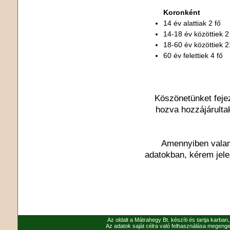
Koronként
14 év alattiak 2 fő
14-18 év közöttiek 2
18-60 év közöttiek 2
60 év felettiek 4 fő
Köszönetünket feje
hozva hozzájárulta
Amennyiben valami
adatokban, kérem jel
Az oldalt a Mátrahegy Bt. készíti és tartja karban
Az adatok saját célra való felhasználása megenged