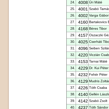
4008
24.
Úri Máté
4001
25.
Szabó Tamá
4002
26.
Varga Gábor
4160
27.
Bartakovics 
4168
28.
Béres Tibor
4157
29.
Oszaczki Gé
4025
30.
Cserháti Tib
4096
31.
Seiben Szilá
4220
32.
Viczián Csa
4153
33.
Tarnai Máté
4229
34.
Dr. Kui Péter
4232
35.
Fehér Péter
4129
36.
Mudris Zoltá
4226
37.
Tóth Csaba
4140
38.
Gellén Lászl
4142
39.
Szabó Zsolt
4237
40.
Tóth Sándor