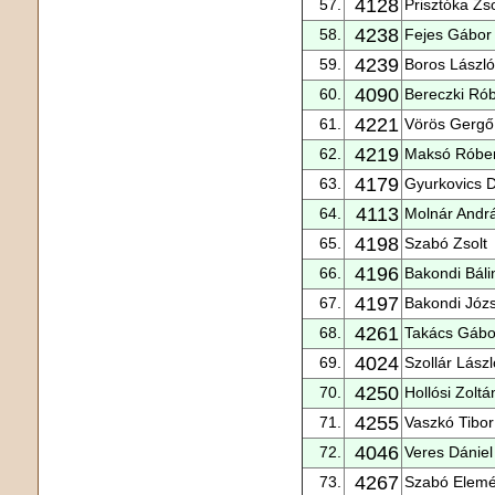
4128
57.
Prisztóka Zso
4238
58.
Fejes Gábor
4239
59.
Boros László
4090
60.
Bereczki Rób
4221
61.
Vörös Gergő
4219
62.
Maksó Róber
4179
63.
Gyurkovics 
4113
64.
Molnár Andr
4198
65.
Szabó Zsolt
4196
66.
Bakondi Báli
4197
67.
Bakondi Józ
4261
68.
Takács Gábo
4024
69.
Szollár Lászl
4250
70.
Hollósi Zoltá
4255
71.
Vaszkó Tibor
4046
72.
Veres Dániel
4267
73.
Szabó Elemé