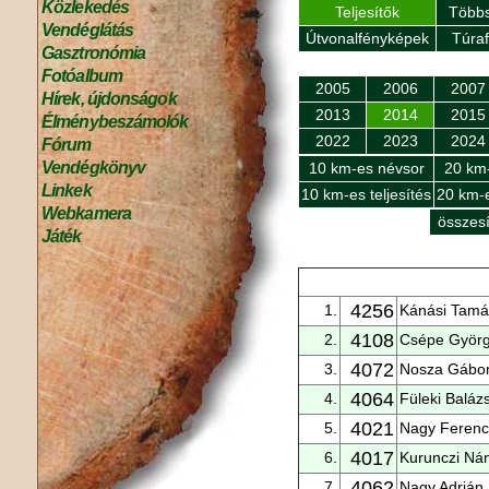
Közlekedés
Teljesítők
Többs
Vendéglátás
Útvonalfényképek
Túra
Gasztronómia
Fotóalbum
2005
2006
2007
Hírek, újdonságok
2013
2014
2015
Élménybeszámolók
2022
2023
2024
Fórum
Vendégkönyv
10 km-es névsor
20 km
Linkek
10 km-es teljesítés
20 km-e
Webkamera
összesí
Játék
4256
1.
Kánási Tamá
4108
2.
Csépe Györ
4072
3.
Nosza Gábo
4064
4.
Füleki Baláz
4021
5.
Nagy Ferenc
4017
6.
Kurunczi Ná
4062
7.
Nagy Adrián