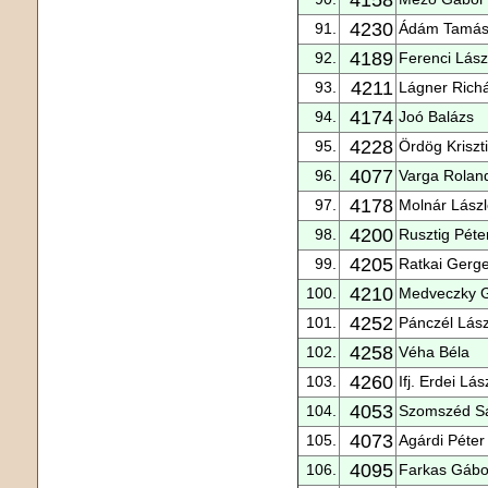
4230
91.
Ádám Tamá
4189
92.
Ferenci Lász
4211
93.
Lágner Rich
4174
94.
Joó Balázs
4228
95.
Ördög Kriszt
4077
96.
Varga Rolan
4178
97.
Molnár Lász
4200
98.
Rusztig Péte
4205
99.
Ratkai Gerge
4210
100.
Medveczky 
4252
101.
Pánczél Lász
4258
102.
Véha Béla
4260
103.
Ifj. Erdei Lás
4053
104.
Szomszéd S
4073
105.
Agárdi Péter
4095
106.
Farkas Gábo