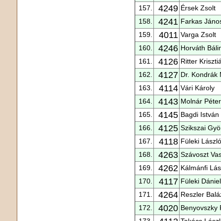
4249
157.
Érsek Zsolt
4241
158.
Farkas Jáno
4011
159.
Varga Zsolt
4246
160.
Horváth Báli
4126
161.
Ritter Kriszti
4127
162.
Dr. Kondrák 
4114
163.
Vári Károly
4143
164.
Molnár Péter
4145
165.
Bagdi István
4125
166.
Szikszai Gyö
4118
167.
Füleki Lászl
4263
168.
Szávoszt Vas
4262
169.
Kálmánfi Lás
4117
170.
Füleki Dániel
4264
171.
Reszler Balá
4020
172.
Benyovszky 
173.
Takács Lász