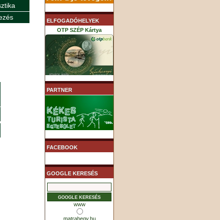
sztika
ezés
ELFOGADÓHELYEK
OTP SZÉP Kártya
K&H SZÉP Kártya
PARTNER
MHB (MKB) SZÉP Kártya
FACEBOOK
GOOGLE KERESÉS
www
matrahegy.hu