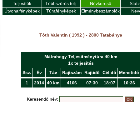
Teljesítők
Többszörös telj.
Névkereső
Stati
Útvonalfényképek
Túrafényképek
Élménybeszámolók
Nev
Tóth Valentin ( 1992 ) - 2800 Tatabánya
Mátrahegy Teljesítménytúra 40 km
1x teljesítés
Ssz.
Év
Táv
Rajtszám
Rajtidő
Célidő
Menetidő
1
2014
40 km
4166
07:30
18:07
10:36
Keresendő név: