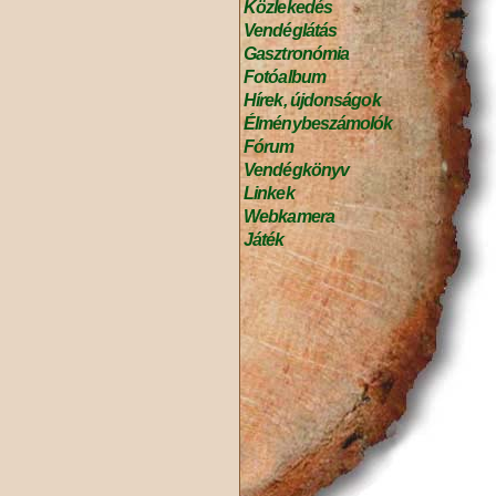
Közlekedés
Vendéglátás
Gasztronómia
Fotóalbum
Hírek, újdonságok
Élménybeszámolók
Fórum
Vendégkönyv
Linkek
Webkamera
Játék