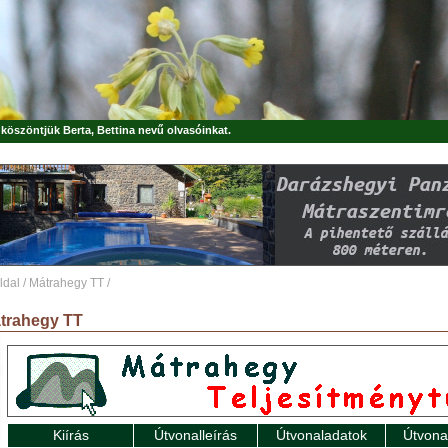
, köszöntjük
Berta, Bettina
nevű olvasóinkat.
ldal
/
Mátrahegy TT
/
trahegy TT
Kiírás
Útvonalleírás
Útvonaladatok
Útvona