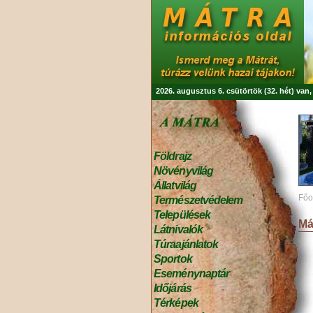
2026. augusztus 6. csütörtök (32. hét) van
Földrajz
Növényvilág
Állatvilág
Főo
Természetvédelem
Települések
Má
Látnivalók
Túraajánlatok
Sportok
Eseménynaptár
Időjárás
Térképek