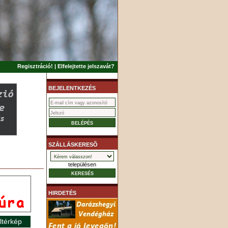
Regisztráció!
|
Elfelejtette jelszavát?
BEJELENTKEZÉS
SZÁLLÁSKERESÕ
településen
HIRDETÉS
ltérkép