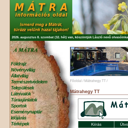
2026. augusztus 8. szombat (32. hét) van, köszöntjük
László
nevű olvasóinka
Földrajz
Növényvilág
Állatvilág
Főoldal
/
Mátrahegy TT
/
Természetvédelem
Települések
Mátrahegy TT
Látnivalók
Túraajánlatok
Sportok
Eseménynaptár
Időjárás
Térképek
Kiírás
Útvo