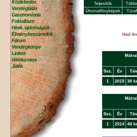
Közlekedés
Teljesítők
Többs
Vendéglátás
Útvonalfényképek
Túra
Gasztronómia
Fotóalbum
Hírek, újdonságok
Élménybeszámolók
Had An
Fórum
Vendégkönyv
Linkek
Mátra
Webkamera
Játék
Ssz.
Év
Tá
1
2015
30 k
Mátra
Ssz.
Év
Tá
1
2014
40 k