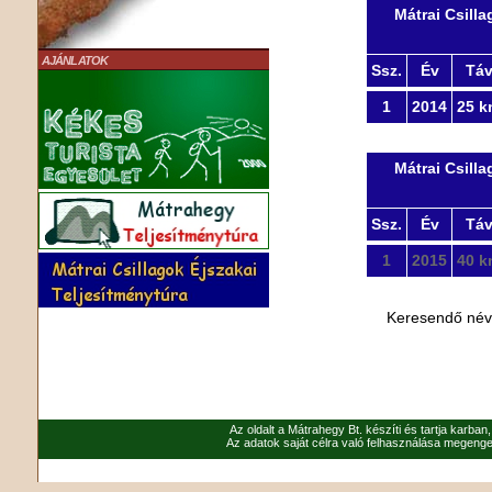
Mátrai Csill
AJÁNLATOK
Ssz.
Év
Tá
1
2014
25 k
Mátrai Csill
Ssz.
Év
Tá
1
2015
40 k
Keresendő né
Az oldalt a Mátrahegy Bt. készíti és tartja karban
Az adatok saját célra való felhasználása megenged