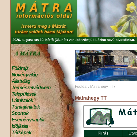
2026. augusztus 10. hétfő (33. hét) van, köszöntjük
Lőrinc
nevű olvasóinkat.
Földrajz
Növényvilág
Állatvilág
Főoldal
/
Mátrahegy TT
/
Természetvédelem
Települések
Mátrahegy TT
Látnivalók
Túraajánlatok
Sportok
Eseménynaptár
Időjárás
Térképek
Kiírás
Útvo