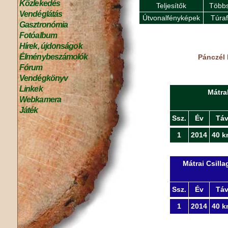
Közlekedés
Teljesítők
Többs
Vendéglátás
Útvonalfényképek
Túra
Gasztronómia
Fotóalbum
Hírek, újdonságok
Élménybeszámolók
Pánczél 
Fórum
Vendégkönyv
Linkek
Mátra
Webkamera
Játék
Ssz.
Év
Tá
1
2014
40 k
Mátrai Csill
Ssz.
Év
Tá
1
2014
40 k