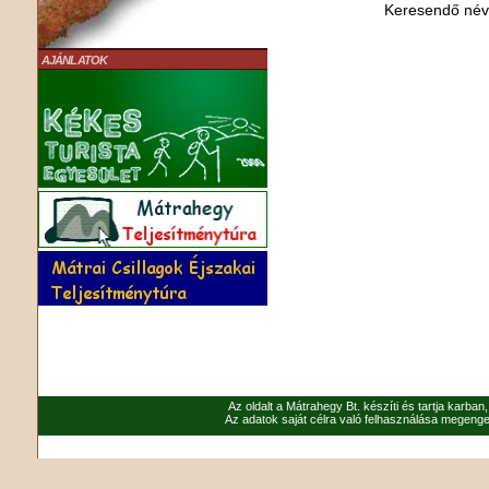
Keresendő né
AJÁNLATOK
Az oldalt a Mátrahegy Bt. készíti és tartja karban
Az adatok saját célra való felhasználása megenged