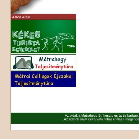
AJÁNLATOK
Az oldalt a Mátrahegy Bt. készíti és tartja karban
Az adatok saját célra való felhasználása megenged