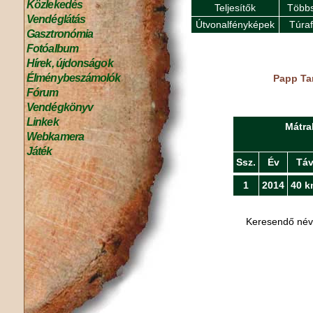
Közlekedés
Teljesítők
Többs
Vendéglátás
Útvonalfényképek
Túra
Gasztronómia
Fotóalbum
Hírek, újdonságok
Élménybeszámolók
Papp Ta
Fórum
Vendégkönyv
Linkek
Mátra
Webkamera
Játék
Ssz.
Év
Tá
1
2014
40 k
Keresendő né