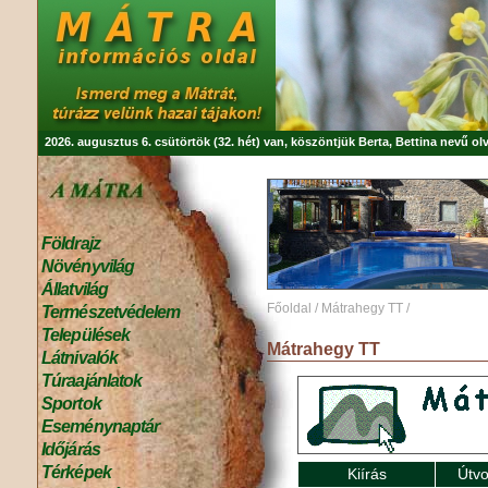
2026. augusztus 6. csütörtök (32. hét) van, köszöntjük
Berta, Bettina
nevű olv
Földrajz
Növényvilág
Állatvilág
Főoldal
/
Mátrahegy TT
/
Természetvédelem
Települések
Mátrahegy TT
Látnivalók
Túraajánlatok
Sportok
Eseménynaptár
Időjárás
Térképek
Kiírás
Útvo