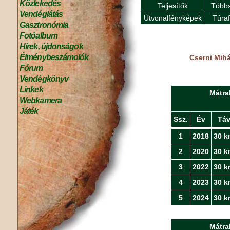
Közlekedés
Teljesítők
Többs
Vendéglátás
Útvonalfényképek
Túra
Gasztronómia
Fotóalbum
Hírek, újdonságok
Élménybeszámolók
Cserni Mihál
Fórum
Vendégkönyv
Linkek
Mátra
Webkamera
Játék
Ssz.
Év
Tá
1
2018
30 k
2
2020
30 k
3
2022
30 k
4
2023
30 k
5
2024
30 k
Mátra