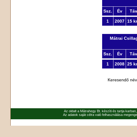
Ssz.
Év
Tá
1
2007
15 k
Mátrai Csill
Ssz.
Év
Tá
1
2008
25 k
Keresendő né
Az oldalt a Mátrahegy Bt. készíti és tartja karban
Az adatok saját célra való felhasználása megenged