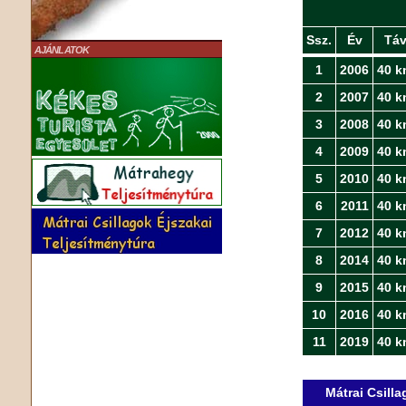
Ssz.
Év
Tá
AJÁNLATOK
1
2006
40 k
2
2007
40 k
3
2008
40 k
4
2009
40 k
5
2010
40 k
6
2011
40 k
7
2012
40 k
8
2014
40 k
9
2015
40 k
10
2016
40 k
11
2019
40 k
Mátrai Csill