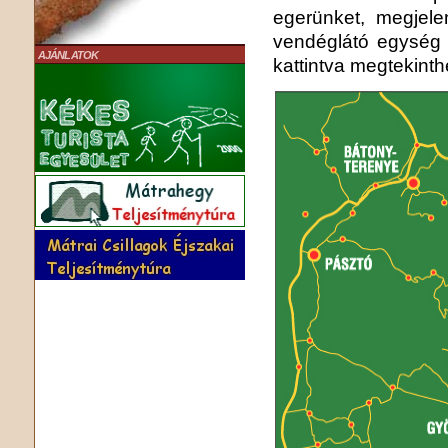
egerünket, megjele
vendéglátó egység t
AJÁNLATOK
kattintva megtekinth