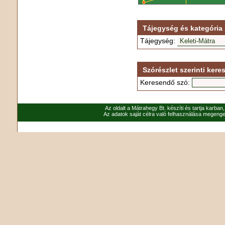
Tájegység és kategória 
Tájegység:
Szórészlet szerinti ke
Keresendő szó:
Az oldalt a Mátrahegy Bt. készíti és tartja karban
Az adatok saját célra való felhasználása megenged