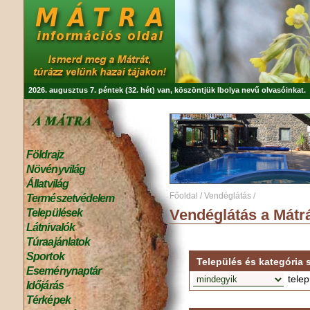
2026. augusztus 7. péntek (32. hét) van, köszöntjük
Ibolya
nevű olvasóinkat.
Földrajz
Növényvilág
Állatvilág
Főoldal
/
Vendéglátás
/
Természetvédelem
Vendéglátás a Mátrá
Települések
Látnivalók
Túraajánlatok
Sportok
Település és kategória s
Eseménynaptár
telep
Időjárás
Térképek