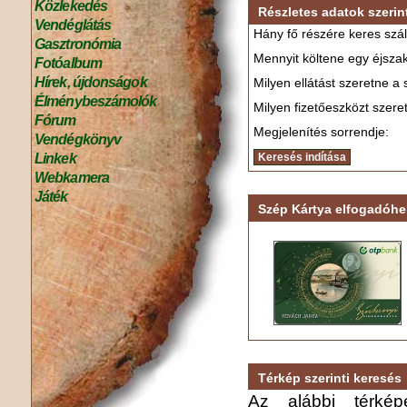
Közlekedés
Részletes adatok szerint
Vendéglátás
Hány fő részére keres szál
Gasztronómia
Mennyit költene egy éjszak
Fotóalbum
Hírek, újdonságok
Milyen ellátást szeretne a
Élménybeszámolók
Milyen fizetőeszközt szere
Fórum
Megjelenítés sorrendje:
Vendégkönyv
Linkek
Webkamera
Játék
Szép Kártya elfogadóhe
Térkép szerinti keresés
Az alábbi térkép