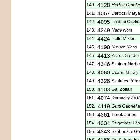
4128
140.
Herbst Orsoly
4067
141.
Daróczi Mátyá
4095
142.
Földesi Oszká
4249
143.
Nagy Nóra
4424
144.
Holló Miklós
4198
145.
Kurucz Klára
4413
146.
Zsiros Sándor
4346
147.
Szolner Norbe
4060
148.
Cserni Mihály
4326
149.
Szakács Péter
4103
150.
Gál Zoltán
4074
151.
Domszky Zolt
4119
152.
Gutti Gabriella
4361
153.
Török János
4334
154.
Szigetközi Lás
4343
155.
Szoboszlai Ge
4166
156.
Dr. Katona Es