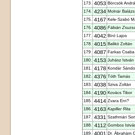
4053
173.
Börcsök Andr
4234
174.
Molnár Balázs
4167
175.
Kele-Szabó M
4086
176.
Fábián Zsuzs
4042
177.
Bíró Lajos
4015
178.
Balikó Zoltán
4087
179.
Farkas Csaba
4153
180.
Juhász István
4178
181.
Kondár Sándo
4376
182.
Tóth Tamás
4038
183.
Sziva Zoltán
4190
184.
Kovács Tibor
4414
185.
Zvara Ern?
4163
186.
Kapiller Rita
4331
187.
Szathmári So
4112
188.
Gombos Istvá
4001
189.
Dr. Ábrahám 