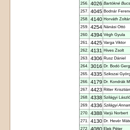
4026
256.
Bartókné Bucsi
4045
257.
Bodnár Feren
4140
258.
Horváth Zoltá
4254
259.
Nánási Ottó
4394
260.
Végh Gyula
4425
261.
Varga Viktor
4131
262.
Hives Zsolt
4306
263.
Rusz Dániel
3016
264.
Dr. Bodó Gerg
4335
265.
Szikszai Györ
4179
266.
Dr. Kondrák M
4423
267.
Ritter Krisztiá
4338
268.
Szilágyi Lászl
4336
269.
Szilágyi Anna
4388
270.
Varjú Norbert
4130
271.
Dr. Hevér Mát
4080
272.
Elek Péter