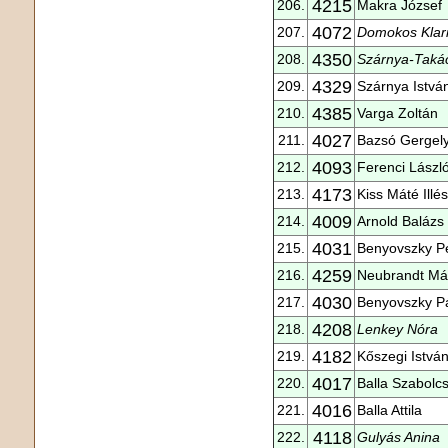
4215
206.
Makra József
4072
207.
Domokos Klar
4350
208.
Szárnya-Takác
4329
209.
Szárnya Istvá
4385
210.
Varga Zoltán
4027
211.
Bazsó Gergel
4093
212.
Ferenci Lászl
4173
213.
Kiss Máté Illés
4009
214.
Arnold Balázs
4031
215.
Benyovszky P
4259
216.
Neubrandt Má
4030
217.
Benyovszky P
4208
218.
Lenkey Nóra
4182
219.
Kőszegi Istvá
4017
220.
Balla Szabolc
4016
221.
Balla Attila
4118
222.
Gulyás Anina