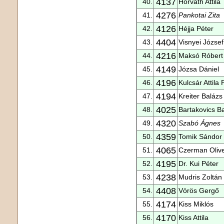
4137
40.
Horváth Attila
4276
41.
Pankotai Zita
4126
42.
Héjja Péter
4404
43.
Visnyei József
4216
44.
Maksó Róbert
4149
45.
Józsa Dániel
4196
46.
Kulcsár Attila P
4194
47.
Kreiter Balázs
4025
48.
Bartakovics B
4320
49.
Szabó Ágnes
4359
50.
Tomik Sándor
4065
51.
Czerman Oliv
4195
52.
Dr. Kui Péter
4238
53.
Mudris Zoltán
4408
54.
Vörös Gergő
4174
55.
Kiss Miklós
4170
56.
Kiss Attila