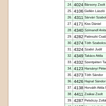
4024
24.
Bársony Zsolt
4106
25.
Gellén László
4311
26.
Sárvári Szabo
4171
27.
Kiss Dániel
4340
28.
Szimandl Anit
4282
29.
Patinszki Csa
4374
30.
Tóth Szabolcs
4324
31.
Szabó Judit
4349
32.
Takács Attila
4332
33.
Szentpéteri T
4123
34.
Harsányi Péte
4373
35.
Tóth Sándor
4426
36.
Hajnal Sándor
4138
37.
Horváth Attila
4411
38.
Zsákai Zsolt
4287
39.
Pelsőczy Zolt