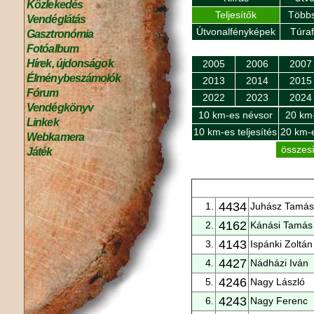
Közlekedés
Teljesítők
Többs
Vendéglátás
Útvonalfényképek
Túra
Gasztronómia
Fotóalbum
Hírek, újdonságok
2005
2006
2007
Élménybeszámolók
2013
2014
2015
Fórum
2022
2023
2024
Vendégkönyv
10 km-es névsor
20 km
Linkek
10 km-es teljesítés
20 km-e
Webkamera
összesí
Játék
4434
1.
Juhász Tamás
4162
2.
Kánási Tamás
4143
3.
Ispánki Zoltán
4427
4.
Nádházi Iván
4246
5.
Nagy László
4243
6.
Nagy Ferenc