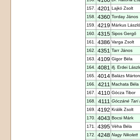
4201
157.
Lajkó Zsolt
4360
158.
Torday János
4219
159.
Márkus Lászl
4315
160.
Sipos Gergő
4386
161.
Varga Zsolt
4351
162.
Tarr János
4109
163.
Gigor Béla
4081
164.
ifj. Erdei Lászl
4014
165.
Balázs Márton
4211
166.
Machata Béla
4110
167.
Gócza Tibor
4111
168.
Góczáné Tari
4192
169.
Králik Zsolt
4043
170.
Bocsi Márk
4395
171.
Véha Béla
4248
172.
Nagy Nikolett