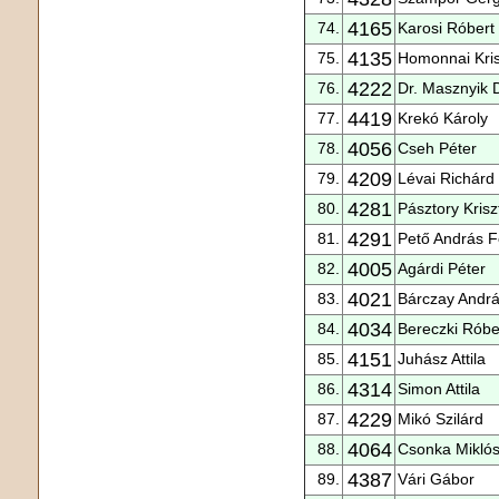
4165
74.
Karosi Róbert
4135
75.
Homonnai Kris
4222
76.
Dr. Masznyik 
4419
77.
Krekó Károly
4056
78.
Cseh Péter
4209
79.
Lévai Richárd
4281
80.
Pásztory Krisz
4291
81.
Pető András F
4005
82.
Agárdi Péter
4021
83.
Bárczay Andr
4034
84.
Bereczki Róbe
4151
85.
Juhász Attila
4314
86.
Simon Attila
4229
87.
Mikó Szilárd
4064
88.
Csonka Mikló
4387
89.
Vári Gábor