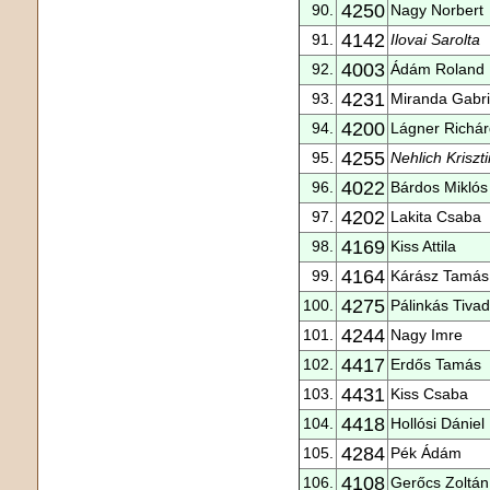
4250
90.
Nagy Norbert
4142
91.
Ilovai Sarolta
4003
92.
Ádám Roland
4231
93.
Miranda Gabri
4200
94.
Lágner Richár
4255
95.
Nehlich Kriszt
4022
96.
Bárdos Miklós
4202
97.
Lakita Csaba
4169
98.
Kiss Attila
4164
99.
Kárász Tamás
4275
100.
Pálinkás Tivad
4244
101.
Nagy Imre
4417
102.
Erdős Tamás
4431
103.
Kiss Csaba
4418
104.
Hollósi Dániel
4284
105.
Pék Ádám
4108
106.
Gerőcs Zoltán