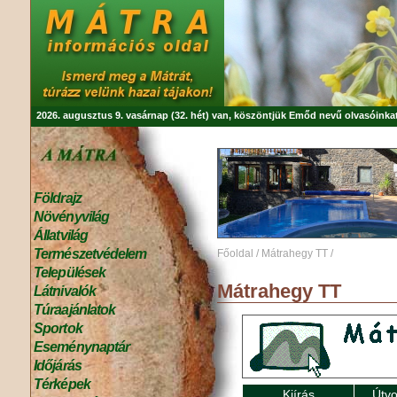
2026. augusztus 9. vasárnap (32. hét) van, köszöntjük
Emőd
nevű olvasóinkat
Földrajz
Növényvilág
Állatvilág
Természetvédelem
Főoldal
/
Mátrahegy TT
/
Települések
Mátrahegy TT
Látnivalók
Túraajánlatok
Sportok
Eseménynaptár
Időjárás
Térképek
Kiírás
Útvo