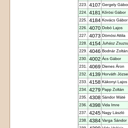
4107
223.
Gergely Gábo
4181
224.
Kőrösi Gábor
4184
225.
Kovács Gábor
4070
226.
Dobó Lajos
4073
227.
Dömösi Attila
4154
228.
Juhász Zsuzs
4046
229.
Bodnár Zoltán
4002
230.
Ács Gábor
4069
231.
Dienes Áron
4139
232.
Horváth Józse
4158
233.
Kákonyi Lajos
4279
234.
Papp Zoltán
4308
235.
Sándor Máté
4398
236.
Vida Imre
4245
237.
Nagy László
4384
238.
Varga Sándor 
239.
Vida Valéria