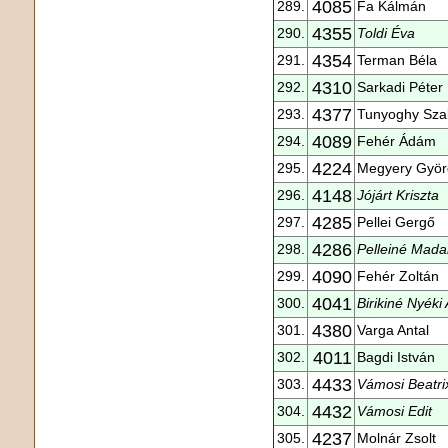
4085
289.
Fa Kálmán
4355
290.
Toldi Éva
4354
291.
Terman Béla
4310
292.
Sarkadi Péter
4377
293.
Tunyoghy Sza
4089
294.
Fehér Ádám
4224
295.
Megyery Györ
4148
296.
Jójárt Kriszta
4285
297.
Pellei Gergő
4286
298.
Pelleiné Madar
4090
299.
Fehér Zoltán
4041
300.
Birikiné Nyéki
4380
301.
Varga Antal
4011
302.
Bagdi István
4433
303.
Vámosi Beatri
4432
304.
Vámosi Edit
4237
305.
Molnár Zsolt