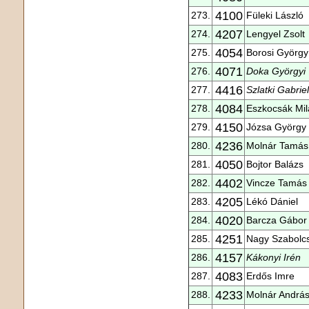
4100
273.
Füleki László
4207
274.
Lengyel Zsolt
4054
275.
Borosi György
4071
276.
Doka Györgyi
4416
277.
Szlatki Gabriel
4084
278.
Eszkocsák Mil
4150
279.
Józsa György
4236
280.
Molnár Tamás
4050
281.
Bojtor Balázs
4402
282.
Vincze Tamás
4205
283.
Lékó Dániel
4020
284.
Barcza Gábor
4251
285.
Nagy Szabolc
4157
286.
Kákonyi Irén
4083
287.
Erdős Imre
4233
288.
Molnár Andrá