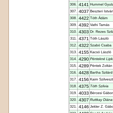
4141
306.
Hummel Gyul
4037
307.
Beszteri Istvá
4422
308.
Tóth Ádám
4392
309.
Vathi Tamás
4303
310.
Dr. Rezes Szi
4371
311.
Tóth László
4322
312.
Szabó Csaba
4155
313.
Kacsó László
4290
314.
Péntekné Lipk
4289
315.
Péntek Zoltán
4428
316.
Bartha Szilárd
4156
317.
Kaim Szilveszt
4375
318.
Tóth Szilvia
4033
319.
Bércesi Gábor
4307
320.
Ruttkay Diána
4146
321.
Jekler Z. Gáb