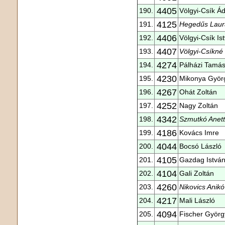
4405
190.
Völgyi-Csík Á
4125
191.
Hegedűs Laur
4406
192.
Völgyi-Csík Is
4407
193.
Völgyi-Csíkné 
4274
194.
Pálházi Tamá
4230
195.
Mikonya Györ
4267
196.
Ohát Zoltán
4252
197.
Nagy Zoltán
4342
198.
Szmutkó Anett
4186
199.
Kovács Imre
4044
200.
Bocsó László
4105
201.
Gazdag Istvá
4104
202.
Gali Zoltán
4260
203.
Nikovics Anikó
4217
204.
Mali László
4094
205.
Fischer Györg