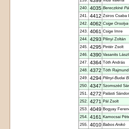
4399
4035
240.
Bereczkiné Pál
4412
241.
Zsiros Csaba 
4062
242.
Csige Orsolya
4061
243.
Csige Imre
4293
244.
Pilinyi Zoltán
4295
245.
Pintér Zsolt
4390
246.
Vasanits Lász
4364
247.
Tóth András
4372
248.
Tóth Rajmund
4294
249.
Pilinyi-Budai Br
4347
250.
Szomszéd Sá
4272
251.
Palásti Sándo
4271
252.
Pál Zsolt
4049
253.
Bogyay Feren
4161
254.
Kamocsai Pét
4010
255.
Babos Anikó