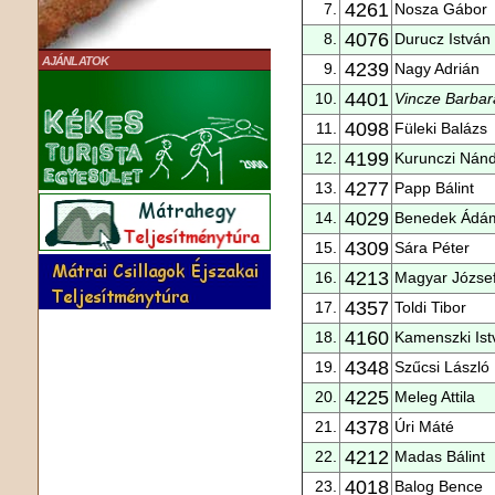
4261
7.
Nosza Gábor
4076
8.
Durucz István
AJÁNLATOK
4239
9.
Nagy Adrián
4401
10.
Vincze Barbar
4098
11.
Füleki Balázs
4199
12.
Kurunczi Nán
4277
13.
Papp Bálint
4029
14.
Benedek Ádá
4309
15.
Sára Péter
4213
16.
Magyar Józse
4357
17.
Toldi Tibor
4160
18.
Kamenszki Ist
4348
19.
Szűcsi László
4225
20.
Meleg Attila
4378
21.
Úri Máté
4212
22.
Madas Bálint
4018
23.
Balog Bence