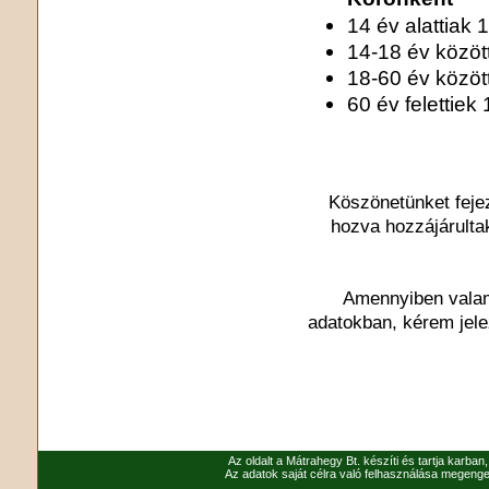
14 év alattiak 1
14-18 év közötti
18-60 év között
60 év felettiek 
Köszönetünket feje
hozva hozzájárulta
Amennyiben valami
adatokban, kérem jel
Az oldalt a Mátrahegy Bt. készíti és tartja karban
Az adatok saját célra való felhasználása megenged