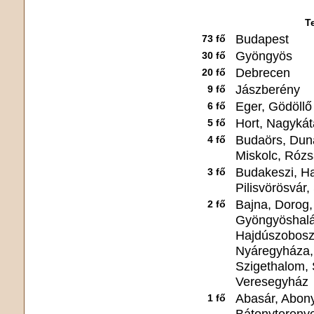
T
Budapest
73 fő
Gyöngyös
30 fő
Debrecen
20 fő
Jászberény
9 fő
Eger, Gödöllő
6 fő
Hort, Nagyká
5 fő
Budaörs, Dun
4 fő
Miskolc, Róz
Budakeszi, Ha
3 fő
Pilisvörösvár
Bajna, Dorog,
2 fő
Gyöngyöshalá
Hajdúszoboszl
Nyáregyháza, 
Szigethalom, 
Veresegyház
Abasár, Abony
1 fő
Bátonyterenye