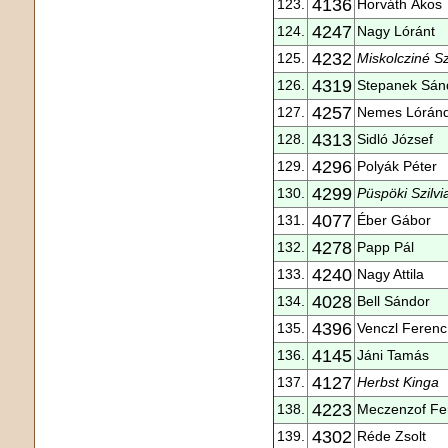
4136
123.
Horváth Ákos
4247
124.
Nagy Lóránt
4232
125.
Miskolcziné Sz
4319
126.
Stepanek Sán
4257
127.
Nemes Lórán
4313
128.
Sidló József
4296
129.
Polyák Péter
4299
130.
Püspöki Szilvi
4077
131.
Éber Gábor
4278
132.
Papp Pál
4240
133.
Nagy Attila
4028
134.
Bell Sándor
4396
135.
Venczl Ferenc
4145
136.
Jáni Tamás
4127
137.
Herbst Kinga
4223
138.
Meczenzof Fe
4302
139.
Réde Zsolt