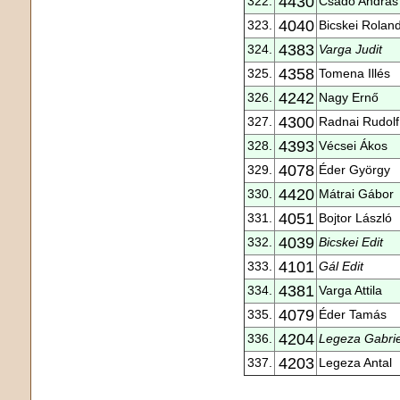
4430
322.
Csadó András
4040
323.
Bicskei Rolan
4383
324.
Varga Judit
4358
325.
Tomena Illés
4242
326.
Nagy Ernő
4300
327.
Radnai Rudolf
4393
328.
Vécsei Ákos
4078
329.
Éder György
4420
330.
Mátrai Gábor
4051
331.
Bojtor László
4039
332.
Bicskei Edit
4101
333.
Gál Edit
4381
334.
Varga Attila
4079
335.
Éder Tamás
4204
336.
Legeza Gabrie
4203
337.
Legeza Antal