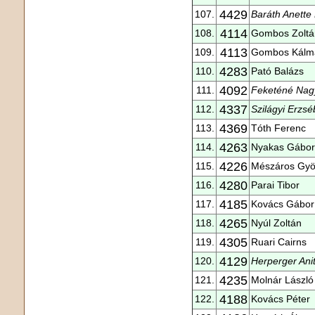
4429
107.
Baráth Anette
4114
108.
Gombos Zoltá
4113
109.
Gombos Kálm
4283
110.
Pató Balázs
4092
111.
Feketéné Nag
4337
112.
Szilágyi Erzsé
4369
113.
Tóth Ferenc
4263
114.
Nyakas Gábor
4226
115.
Mészáros Gyö
4280
116.
Parai Tibor
4185
117.
Kovács Gábor
4265
118.
Nyúl Zoltán
4305
119.
Ruari Cairns
4129
120.
Herperger Ani
4235
121.
Molnár László
4188
122.
Kovács Péter