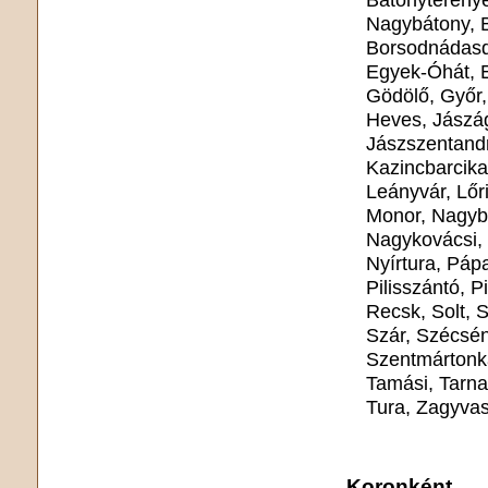
Nagybátony, B
Borsodnádasd
Egyek-Óhát, E
Gödölő, Győr,
Heves, Jászág
Jászszentandr
Kazincbarcika
Leányvár, Lőr
Monor, Nagyb
Nagykovácsi,
Nyírtura, Páp
Pilisszántó, P
Recsk, Solt, 
Szár, Szécsén
Szentmártonká
Tamási, Tarnaö
Tura, Zagyva
Koronként