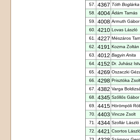
4367
57.
Tóth Boglárka
4004
58.
Ádám Tamás
4008
59.
Armuth Gábor
4210
60.
Lovas László
4227
61.
Mészáros Ta
4191
62.
Kozma Zoltán
4012
63.
Bagyin Anita
4152
64.
Dr. Juhász Ist
4269
65.
Oszaczki Géz
4298
66.
Prisztóka Zsol
4382
67.
Varga Boldizsár
4345
68.
Szőllős Gábor
4415
69.
Hörömpöli Rób
4403
70.
Vincze Zsolt
4344
71.
Szollár László
4421
72.
Csortos Lászl
4328
73.
Számpor Ger