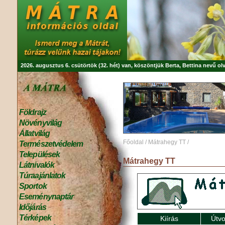
2026. augusztus 6. csütörtök (32. hét) van, köszöntjük
Berta, Bettina
nevű olv
Földrajz
Növényvilág
Állatvilág
Főoldal
/
Mátrahegy TT
/
Természetvédelem
Települések
Mátrahegy TT
Látnivalók
Túraajánlatok
Sportok
Eseménynaptár
Időjárás
Térképek
Kiírás
Útvo