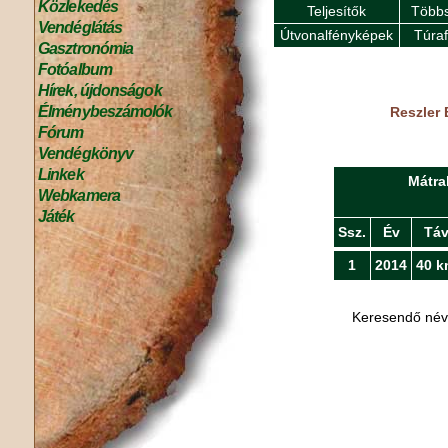
Közlekedés
Teljesítők
Többs
Vendéglátás
Útvonalfényképek
Túra
Gasztronómia
Fotóalbum
Hírek, újdonságok
Élménybeszámolók
Reszler 
Fórum
Vendégkönyv
Linkek
Mátra
Webkamera
Játék
Ssz.
Év
Tá
1
2014
40 k
Keresendő né