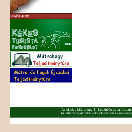
AJÁNLATOK
Az oldalt a Mátrahegy Bt. készíti és tartja karban
Az adatok saját célra való felhasználása megenged