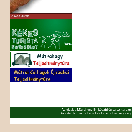
AJÁNLATOK
Az oldalt a Mátrahegy Bt. készíti és tartja karban
Az adatok saját célra való felhasználása megenged