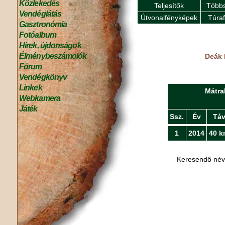
Közlekedés
Teljesítők
Többs
Vendéglátás
Útvonalfényképek
Túra
Gasztronómia
Fotóalbum
Hírek, újdonságok
Élménybeszámolók
Deák 
Fórum
Vendégkönyv
Linkek
Mátra
Webkamera
Játék
Ssz.
Év
Tá
1
2014
40 k
Keresendő né