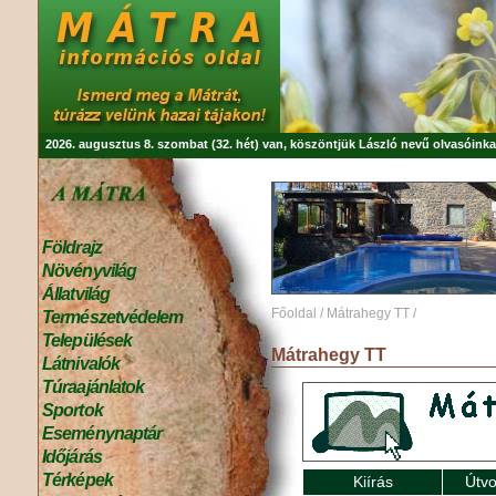
2026. augusztus 8. szombat (32. hét) van, köszöntjük
László
nevű olvasóinka
Földrajz
Növényvilág
Állatvilág
Főoldal
/
Mátrahegy TT
/
Természetvédelem
Települések
Mátrahegy TT
Látnivalók
Túraajánlatok
Sportok
Eseménynaptár
Időjárás
Térképek
Kiírás
Útvo