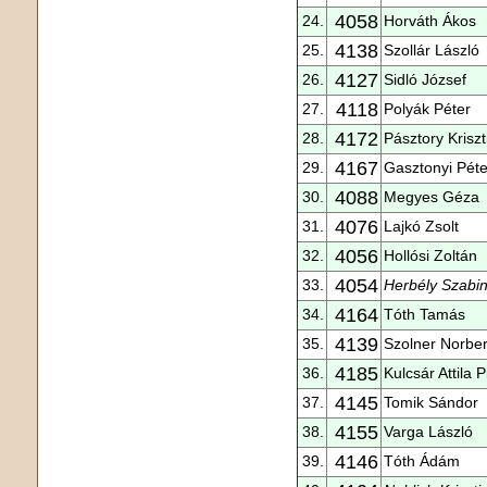
4058
24.
Horváth Ákos
4138
25.
Szollár László
4127
26.
Sidló József
4118
27.
Polyák Péter
4172
28.
Pásztory Kriszt
4167
29.
Gasztonyi Péte
4088
30.
Megyes Géza
4076
31.
Lajkó Zsolt
4056
32.
Hollósi Zoltán
4054
33.
Herbély Szabi
4164
34.
Tóth Tamás
4139
35.
Szolner Norber
4185
36.
Kulcsár Attila Pi
4145
37.
Tomik Sándor
4155
38.
Varga László
4146
39.
Tóth Ádám