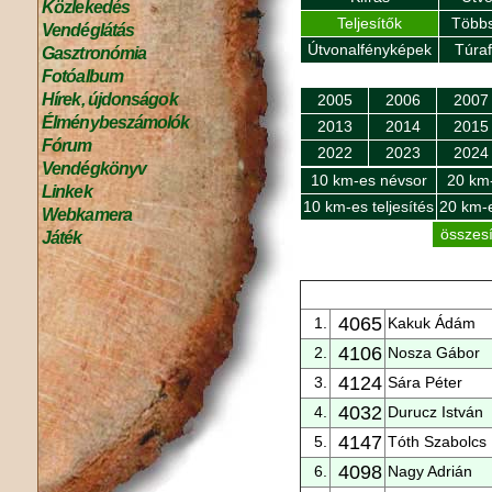
Közlekedés
Teljesítők
Többs
Vendéglátás
Útvonalfényképek
Túra
Gasztronómia
Fotóalbum
Hírek, újdonságok
2005
2006
2007
Élménybeszámolók
2013
2014
2015
Fórum
2022
2023
2024
Vendégkönyv
10 km-es névsor
20 km
Linkek
10 km-es teljesítés
20 km-e
Webkamera
összesí
Játék
4065
1.
Kakuk Ádám
4106
2.
Nosza Gábor
4124
3.
Sára Péter
4032
4.
Durucz István
4147
5.
Tóth Szabolcs
4098
6.
Nagy Adrián