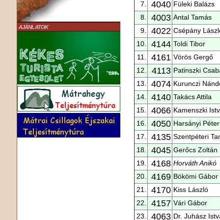
4040
7.
Füleki Balázs
4003
8.
Antal Tamás
AJÁNLATOK
4022
9.
Csépány Lászl
4144
10.
Toldi Tibor
4161
11.
Vörös Gergő
4113
12.
Patinszki Csab
4074
13.
Kurunczi Nánd
4140
14.
Takács Attila
4066
15.
Kamenszki Ist
4050
16.
Harsányi Péter
4135
17.
Szentpéteri T
4045
18.
Gerőcs Zoltán
4168
19.
Horváth Anikó
4169
20.
Bökömi Gábor
4170
21.
Kiss László
4157
22.
Vári Gábor
4063
23.
Dr. Juhász Ist