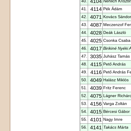
4104
40.
Nehlich Kriszti
4114
41.
Pék Ádám
4071
42.
Kovács Sándo
4087
43.
Meczenzof Fe
4028
44.
Deák László
4025
45.
Csonka Csaba
4017
46.
Birikiné Nyéki
3035
47.
Juhász Tamás
4115
48.
Pető András
4116
49.
Pető András F
4049
50.
Halász Miklós
4039
51.
Fritz Ferenc
4075
52.
Lágner Richár
4156
53.
Varga Zoltán
4015
54.
Bércesi Gábor
4101
55.
Nagy Imre
4141
56.
Takács Márta