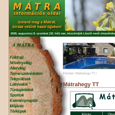
2026. augusztus 8. szombat (32. hét) van, köszöntjük
László
nevű olvasóinka
Földrajz
Növényvilág
Állatvilág
Természetvédelem
Főoldal
/
Mátrahegy TT
/
Települések
Mátrahegy TT
Látnivalók
Túraajánlatok
Sportok
Eseménynaptár
Időjárás
Térképek
Kiírás
Útvo