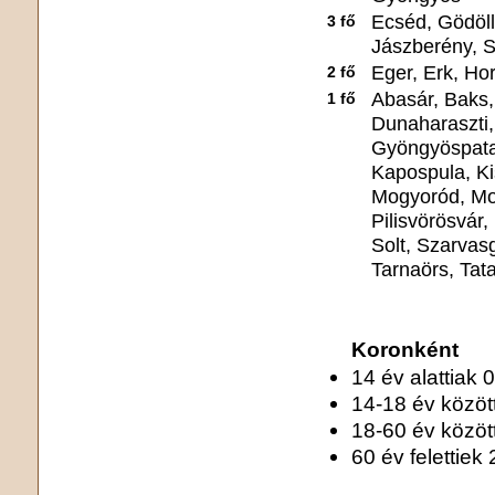
Ecséd, Gödöl
3 fő
Jászberény, 
Eger, Erk, Hor
2 fő
Abasár, Baks
1 fő
Dunaharaszti
Gyöngyöspata
Kapospula, Ki
Mogyoród, Moh
Pilisvörösvár
Solt, Szarva
Tarnaörs, Tat
Koronként
14 év alattiak 0
14-18 év közötti
18-60 év között
60 év felettiek 