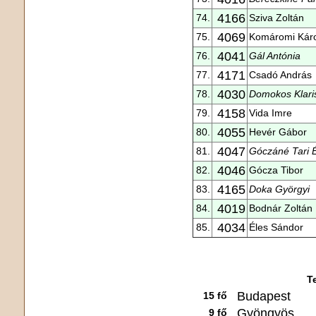
4166
74.
Sziva Zoltán
4069
75.
Komáromi Káro
4041
76.
Gál Antónia
4171
77.
Csadó András
4030
78.
Domokos Klari
4158
79.
Vida Imre
4055
80.
Hevér Gábor
4047
81.
Góczáné Tari 
4046
82.
Gócza Tibor
4165
83.
Doka Györgyi
4019
84.
Bodnár Zoltán
4034
85.
Éles Sándor
T
Budapest
15 fő
Gyöngyös
9 fő