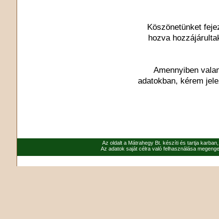
Köszönetünket feje
hozva hozzájárulta
Amennyiben valami
adatokban, kérem jel
Az oldalt a Mátrahegy Bt. készíti és tartja karban
Az adatok saját célra való felhasználása megenged