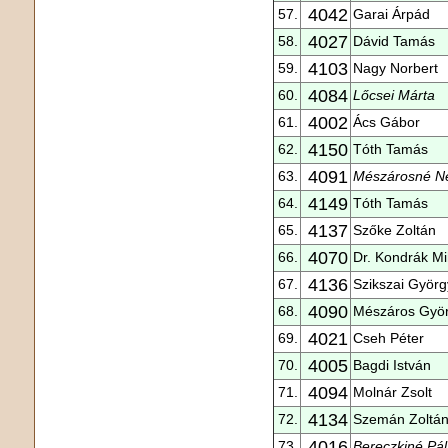
4042
57.
Garai Árpád
4027
58.
Dávid Tamás
4103
59.
Nagy Norbert
4084
60.
Lőcsei Márta
4002
61.
Ács Gábor
4150
62.
Tóth Tamás
4091
63.
Mészárosné N
4149
64.
Tóth Tamás
4137
65.
Szőke Zoltán
4070
66.
Dr. Kondrák Mi
4136
67.
Szikszai Györg
4090
68.
Mészáros Gyö
4021
69.
Cseh Péter
4005
70.
Bagdi István
4094
71.
Molnár Zsolt
4134
72.
Szemán Zoltá
4016
73.
Bereczkiné Pál 