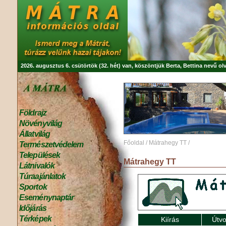
2026. augusztus 6. csütörtök (32. hét) van, köszöntjük
Berta, Bettina
nevű olv
Földrajz
Növényvilág
Állatvilág
Főoldal
/
Mátrahegy TT
/
Természetvédelem
Települések
Mátrahegy TT
Látnivalók
Túraajánlatok
Sportok
Eseménynaptár
Időjárás
Térképek
Kiírás
Útvo