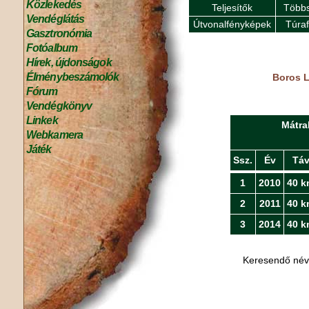
Közlekedés
Teljesítők
Többs
Vendéglátás
Útvonalfényképek
Túra
Gasztronómia
Fotóalbum
Hírek, újdonságok
Élménybeszámolók
Boros L
Fórum
Vendégkönyv
Linkek
Mátra
Webkamera
Játék
Ssz.
Év
Tá
1
2010
40 k
2
2011
40 k
3
2014
40 k
Keresendő né