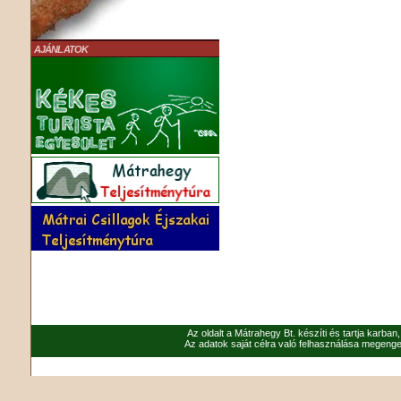
AJÁNLATOK
Az oldalt a Mátrahegy Bt. készíti és tartja karban
Az adatok saját célra való felhasználása megenged