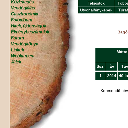
Közlekedés
Teljesítők
Többs
Vendéglátás
Útvonalfényképek
Túra
Gasztronómia
Fotóalbum
Hírek, újdonságok
Élménybeszámolók
Bagó 
Fórum
Vendégkönyv
Linkek
Mátra
Webkamera
Játék
Ssz.
Év
Tá
1
2014
40 k
Keresendő né