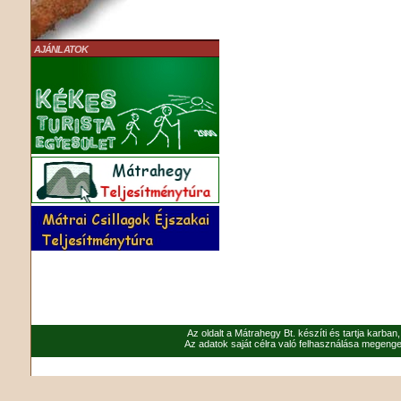
AJÁNLATOK
Az oldalt a Mátrahegy Bt. készíti és tartja karban
Az adatok saját célra való felhasználása megenged