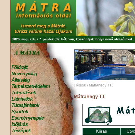
2026. augusztus 7. péntek (32. hét) van, köszöntjük
Ibolya
nevű olvasóinkat.
Földrajz
Növényvilág
Állatvilág
Főoldal
/
Mátrahegy TT
/
Természetvédelem
Települések
Mátrahegy TT
Látnivalók
Túraajánlatok
Sportok
Eseménynaptár
Időjárás
Térképek
Kiírás
Útvo