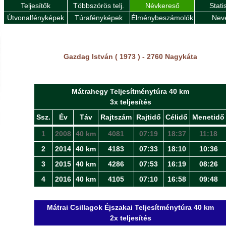
Teljesítők
Többszörös telj.
Névkereső
Stati
Útvonalfényképek
Túrafényképek
Élménybeszámolók
Nev
Gazdag István ( 1973 ) - 2760 Nagykáta
Mátrahegy Teljesítménytúra 40 km
3x teljesítés
Ssz.
Év
Táv
Rajtszám
Rajtidő
Célidő
Menetidő
1
2008
40 km
4081
07:19
18:37
11:18
2
2014
40 km
4183
07:33
18:10
10:36
3
2015
40 km
4286
07:53
16:19
08:26
4
2016
40 km
4105
07:10
16:58
09:48
Mátrai Csillagok Éjszakai Teljesítménytúra 40 km
2x teljesítés