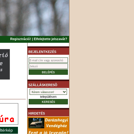
Regisztráció!
|
Elfelejtette jelszavát?
BEJELENTKEZÉS
SZÁLLÁSKERESÕ
településen
HIRDETÉS
ltérkép