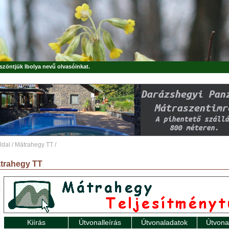
öszöntjük
Ibolya
nevű olvasóinkat.
ldal
/
Mátrahegy TT
/
trahegy TT
Kiírás
Útvonalleírás
Útvonaladatok
Útvona