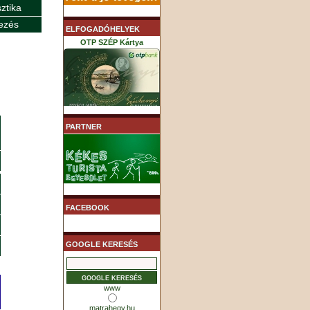
sztika
ezés
ELFOGADÓHELYEK
OTP SZÉP Kártya
K&H SZÉP Kártya
PARTNER
MHB (MKB) SZÉP Kártya
FACEBOOK
GOOGLE KERESÉS
www
matrahegy.hu