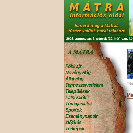
2026. augusztus 7. péntek (32. hét) van, k
Földrajz
Növényvilág
Állatvilág
Főo
Természetvédelem
Települések
Má
Látnivalók
Túraajánlatok
Sportok
Eseménynaptár
Időjárás
Térképek