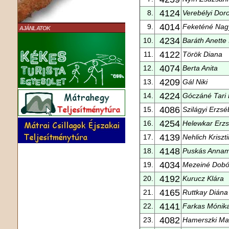
4124
8.
Verebélyi Doro
4014
9.
Feketéné Nag
AJÁNLATOK
4234
10.
Baráth Anette
4122
11.
Török Diana
4074
12.
Berta Anita
4209
13.
Gál Niki
4224
14.
Góczáné Tari
4086
15.
Szilágyi Erzsé
4254
16.
Helewkar Erzs
4139
17.
Nehlich Kriszt
4148
18.
Puskás Annam
4034
19.
Mezeiné Dobó
4192
20.
Kurucz Klára
4165
21.
Ruttkay Diána
4141
22.
Farkas Mónik
4082
23.
Hamerszki Mar