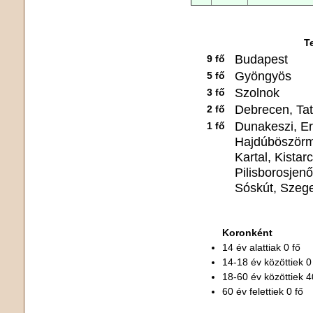
T
Budapest
9 fő
Gyöngyös
5 fő
Szolnok
3 fő
Debrecen, Ta
2 fő
Dunakeszi, E
1 fő
Hajdúböszörm
Kartal, Kista
Pilisborosjenő
Sóskút, Szeg
Koronként
14 év alattiak 0 fő
14-18 év közöttiek 0
18-60 év közöttiek 4
60 év felettiek 0 fő