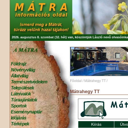
2026. augusztus 8. szombat (32. hét) van, köszöntjük
László
nevű olvasóinka
Földrajz
Növényvilág
Állatvilág
Főoldal
/
Mátrahegy TT
/
Természetvédelem
Települések
Mátrahegy TT
Látnivalók
Túraajánlatok
Sportok
Eseménynaptár
Időjárás
Térképek
Kiírás
Útvo