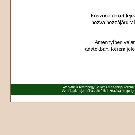
Köszönetünket feje
hozva hozzájárulta
Amennyiben valami
adatokban, kérem jel
Az oldalt a Mátrahegy Bt. készíti és tartja karban
Az adatok saját célra való felhasználása megenged