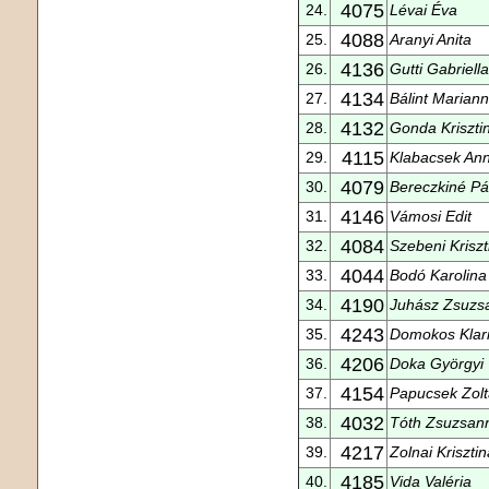
4075
24.
Lévai Éva
4088
25.
Aranyi Anita
4136
26.
Gutti Gabriella
4134
27.
Bálint Marian
4132
28.
Gonda Kriszti
4115
29.
Klabacsek An
4079
30.
Bereczkiné Pál
4146
31.
Vámosi Edit
4084
32.
Szebeni Kriszt
4044
33.
Bodó Karolina
4190
34.
Juhász Zsuzs
4243
35.
Domokos Klar
4206
36.
Doka Györgyi
4154
37.
Papucsek Zol
4032
38.
Tóth Zsuzsan
4217
39.
Zolnai Krisztin
4185
40.
Vida Valéria