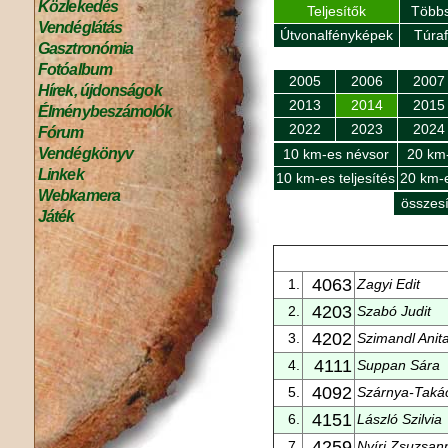
Közlekedés
Teljesítők
Többs
Vendéglátás
Útvonalfényképek
Túra
Gasztronómia
Fotóalbum
2005
2006
2007
Hírek, újdonságok
2013
2014
2015
Élménybeszámolók
2022
2023
2024
Fórum
Vendégkönyv
10 km-es névsor
20 km
Linkek
10 km-es teljesítés
20 km-e
Webkamera
összesí
Játék
4063
1.
Zagyi Edit
4203
2.
Szabó Judit
4202
3.
Szimandl Anit
4111
4.
Suppan Sára
4092
5.
Szárnya-Takác
4151
6.
László Szilvia
4259
7.
Nyíri Zsuzsan