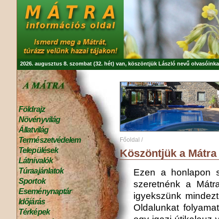
2026. augusztus 8. szombat (32. hét) van, köszöntjük
László
nevű olvasóinka
Földrajz
Növényvilág
Állatvilág
Természetvédelem
Főoldal
/
Települések
Köszöntjük a Mátra 
Látnivalók
Túraajánlatok
Ezen a honlapon s
Sportok
szeretnénk a Mátra
Eseménynaptár
igyekszünk mindezt 
Időjárás
Oldalunkat folyamat
Térképek