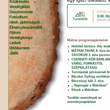
egy igazi útikalauz v
Közlekedés
Vendéglátás
Gasztronómia
Fotóalbum
Hírek, újdonságok
Élménybeszámolók
Fórum
Vendégkönyv
Mátrai programajánlatok
Linkek
Hollókő körtúra- Kéz kilá
Webkamera
MÁTRAI TAVAK 8. túra é
Játék
SÁVOKON 3. túra (azonos
CSERHÁTI KÖR BARLA
VÁRIG, FORRÁSTÓL
SZÉPKILÁTÁSIG
Turistautak jelzéseinek fe
Bácskai György emléktúr
Börzsönyi kék 3. túra
„ Napsugár a Mátrában”
Kövek a Mátrában
További események az
eseménynaptárban