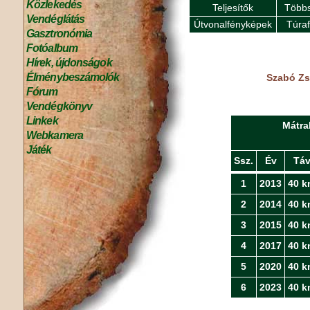
Közlekedés
Teljesítők
Többs
Vendéglátás
Útvonalfényképek
Túra
Gasztronómia
Fotóalbum
Hírek, újdonságok
Élménybeszámolók
Szabó Zs
Fórum
Vendégkönyv
Linkek
Mátra
Webkamera
Játék
Ssz.
Év
Tá
1
2013
40 k
2
2014
40 k
3
2015
40 k
4
2017
40 k
5
2020
40 k
6
2023
40 k