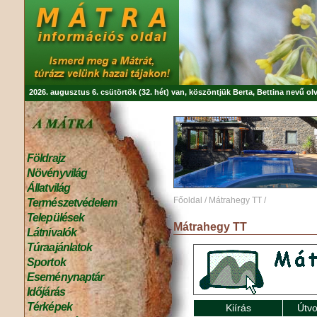
2026. augusztus 6. csütörtök (32. hét) van, köszöntjük
Berta, Bettina
nevű olv
Földrajz
Növényvilág
Állatvilág
Főoldal
/
Mátrahegy TT
/
Természetvédelem
Települések
Mátrahegy TT
Látnivalók
Túraajánlatok
Sportok
Eseménynaptár
Időjárás
Térképek
Kiírás
Útvo