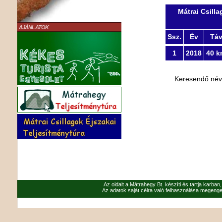
Mátrai Csill
AJÁNLATOK
Ssz.
Év
Tá
1
2018
40 k
Keresendő né
Az oldalt a Mátrahegy Bt. készíti és tartja karban
Az adatok saját célra való felhasználása megenged