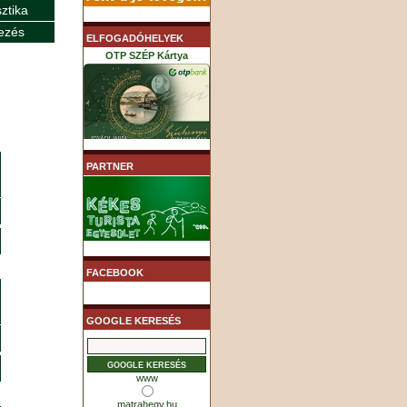
sztika
ezés
ELFOGADÓHELYEK
OTP SZÉP Kártya
K&H SZÉP Kártya
PARTNER
MHB (MKB) SZÉP Kártya
FACEBOOK
GOOGLE KERESÉS
www
matrahegy.hu