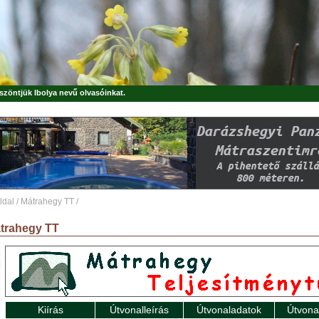
öszöntjük
Ibolya
nevű olvasóinkat.
ldal
/
Mátrahegy TT
/
trahegy TT
Kiírás
Útvonalleírás
Útvonaladatok
Útvona