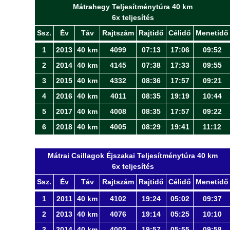
Mátrahegy Teljesítménytúra 40 km
6x teljesítés
Ssz.
Év
Táv
Rajtszám
Rajtidő
Célidő
Menetidő
1
2013
40 km
4099
07:13
17:06
09:52
2
2014
40 km
4145
07:38
17:33
09:55
3
2015
40 km
4332
08:36
17:57
09:21
4
2016
40 km
4011
08:35
19:19
10:44
5
2017
40 km
4008
08:35
17:57
09:22
6
2018
40 km
4005
08:29
19:41
11:12
Mátrai Csillagok Éjszakai Teljesítménytúra 40 km
6x teljesítés
Ssz.
Év
Táv
Rajtszám
Rajtidő
Célidő
Menetidő
1
2011
40 km
4102
19:24
05:02
09:37
2
2013
40 km
4076
19:14
05:25
10:10
3
2014
40 km
4002
19:57
05:55
09:58