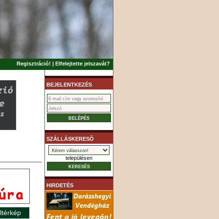
Regisztráció!
|
Elfelejtette jelszavát?
BEJELENTKEZÉS
SZÁLLÁSKERESÕ
településen
HIRDETÉS
ltérkép