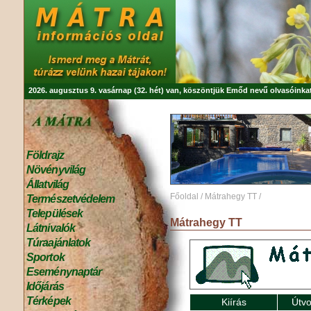
2026. augusztus 9. vasárnap (32. hét) van, köszöntjük
Emőd
nevű olvasóinkat
Földrajz
Növényvilág
Állatvilág
Főoldal
/
Mátrahegy TT
/
Természetvédelem
Települések
Mátrahegy TT
Látnivalók
Túraajánlatok
Sportok
Eseménynaptár
Időjárás
Térképek
Kiírás
Útvo