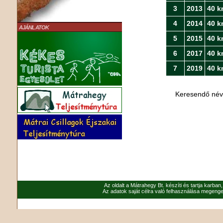
3
2013
40 k
4
2014
40 k
AJÁNLATOK
5
2015
40 k
6
2017
40 k
7
2019
40 k
Keresendő né
Az oldalt a Mátrahegy Bt. készíti és tartja karban
Az adatok saját célra való felhasználása megenged