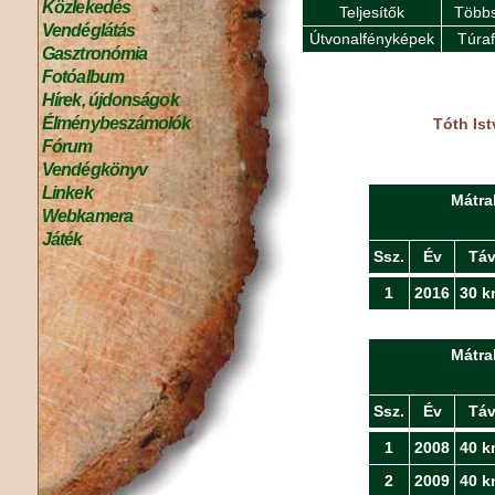
Közlekedés
Teljesítők
Többs
Vendéglátás
Útvonalfényképek
Túra
Gasztronómia
Fotóalbum
Hírek, újdonságok
Élménybeszámolók
Tóth Ist
Fórum
Vendégkönyv
Linkek
Mátra
Webkamera
Játék
Ssz.
Év
Tá
1
2016
30 k
Mátra
Ssz.
Év
Tá
1
2008
40 k
2
2009
40 k