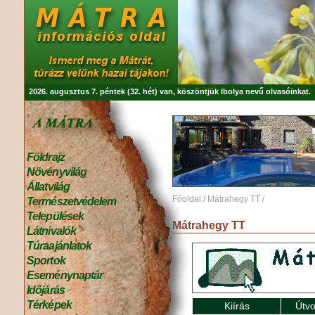
2026. augusztus 7. péntek (32. hét) van, köszöntjük
Ibolya
nevű olvasóinkat.
Földrajz
Növényvilág
Állatvilág
Főoldal
/
Mátrahegy TT
/
Természetvédelem
Települések
Mátrahegy TT
Látnivalók
Túraajánlatok
Sportok
Eseménynaptár
Időjárás
Térképek
Kiírás
Útvo