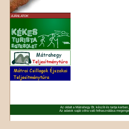
AJÁNLATOK
Az oldalt a Mátrahegy Bt. készíti és tartja karban
Az adatok saját célra való felhasználása megenged