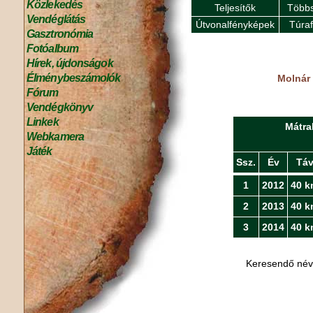
Közlekedés
Teljesítők
Többs
Vendéglátás
Útvonalfényképek
Túra
Gasztronómia
Fotóalbum
Hírek, újdonságok
Élménybeszámolók
Molnár 
Fórum
Vendégkönyv
Linkek
Mátra
Webkamera
Játék
Ssz.
Év
Tá
1
2012
40 k
2
2013
40 k
3
2014
40 k
Keresendő né