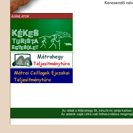
Keresendő né
AJÁNLATOK
Az oldalt a Mátrahegy Bt. készíti és tartja karban
Az adatok saját célra való felhasználása megenged