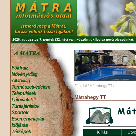
2026. augusztus 7. péntek (32. hét) van, köszöntjük
Ibolya
nevű olvasóinkat.
Földrajz
Növényvilág
Állatvilág
Főoldal
/
Mátrahegy TT
/
Természetvédelem
Települések
Mátrahegy TT
Látnivalók
Túraajánlatok
Sportok
Eseménynaptár
Időjárás
Térképek
Kiírás
Útvo