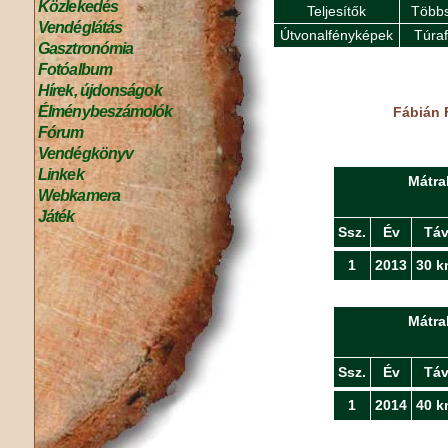
Közlekedés
Teljesítők
Többs
Vendéglátás
Útvonalfényképek
Túra
Gasztronómia
Fotóalbum
Hírek, újdonságok
Élménybeszámolók
Fábián F
Fórum
Vendégkönyv
Linkek
Mátra
Webkamera
Játék
Ssz.
Év
Tá
1
2013
30 k
Mátra
Ssz.
Év
Tá
1
2014
40 k