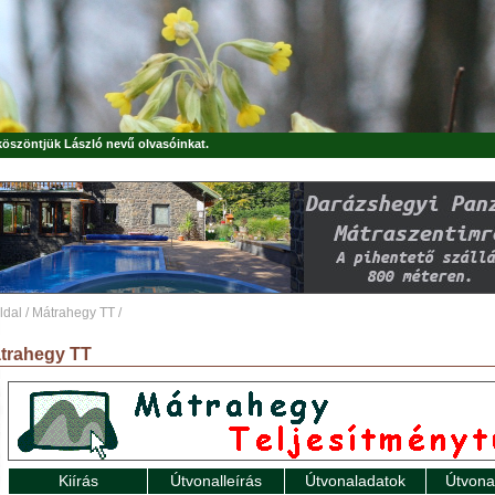
 köszöntjük
László
nevű olvasóinkat.
ldal
/
Mátrahegy TT
/
trahegy TT
Kiírás
Útvonalleírás
Útvonaladatok
Útvona