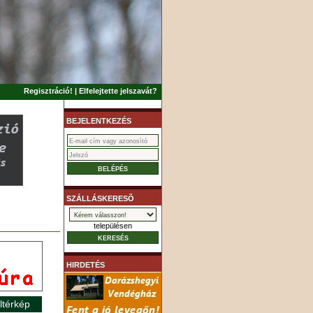
Regisztráció!
|
Elfelejtette jelszavát?
BEJELENTKEZÉS
SZÁLLÁSKERESÕ
településen
HIRDETÉS
ltérkép