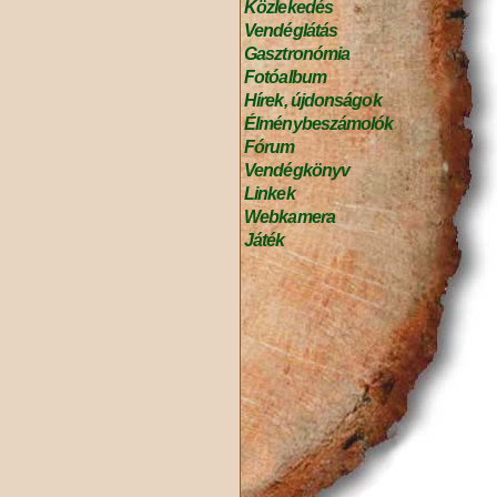
Közlekedés
Vendéglátás
Gasztronómia
Fotóalbum
Hírek, újdonságok
Élménybeszámolók
Fórum
Vendégkönyv
Linkek
Webkamera
Játék