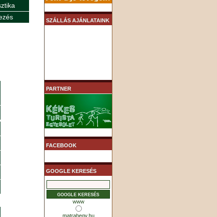
sztika
ezés
SZÁLLÁS AJÁNLATAINK
PARTNER
FACEBOOK
GOOGLE KERESÉS
www
matrahegy.hu