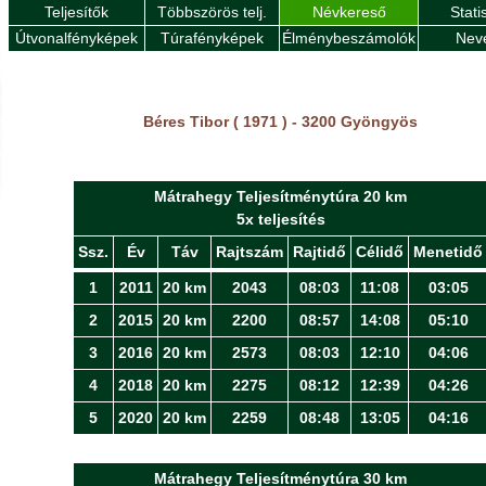
Teljesítők
Többszörös telj.
Névkereső
Stati
Útvonalfényképek
Túrafényképek
Élménybeszámolók
Nev
Béres Tibor ( 1971 ) - 3200 Gyöngyös
Mátrahegy Teljesítménytúra 20 km
5x teljesítés
Ssz.
Év
Táv
Rajtszám
Rajtidő
Célidő
Menetidő
1
2011
20 km
2043
08:03
11:08
03:05
2
2015
20 km
2200
08:57
14:08
05:10
3
2016
20 km
2573
08:03
12:10
04:06
4
2018
20 km
2275
08:12
12:39
04:26
5
2020
20 km
2259
08:48
13:05
04:16
Mátrahegy Teljesítménytúra 30 km