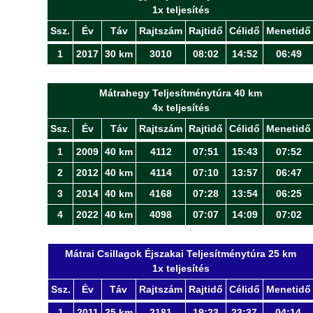
1x teljesítés
Ssz.
Év
Táv
Rajtszám
Rajtidő
Célidő
Menetidő
1
2017
30 km
3010
08:02
14:52
06:49
Mátrahegy Teljesítménytúra 40 km
4x teljesítés
Ssz.
Év
Táv
Rajtszám
Rajtidő
Célidő
Menetidő
1
2009
40 km
4112
07:51
15:43
07:52
2
2012
40 km
4114
07:10
13:57
06:47
3
2014
40 km
4168
07:28
13:54
06:25
4
2022
40 km
4098
07:07
14:09
07:02
Mátrai Csillagok Éjszakai Teljesítménytúra 25 km
1x teljesítés
Ssz.
Év
Táv
Rajtszám
Rajtidő
Célidő
Menetidő
1
2011
25 km
2181
19:23
23:37
04:14