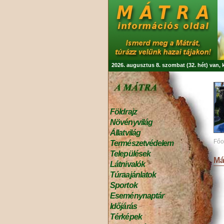
2026. augusztus 8. szombat (32. hét) van,
Földrajz
Növényvilág
Állatvilág
Főo
Természetvédelem
Települések
Má
Látnivalók
Túraajánlatok
Sportok
Eseménynaptár
Időjárás
Térképek