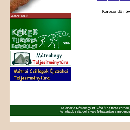
Keresendő né
AJÁNLATOK
Az oldalt a Mátrahegy Bt. készíti és tartja karban
Az adatok saját célra való felhasználása megenged