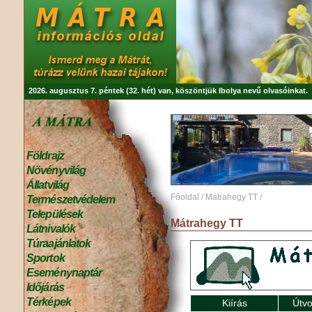
2026. augusztus 7. péntek (32. hét) van, köszöntjük
Ibolya
nevű olvasóinkat.
Földrajz
Növényvilág
Állatvilág
Főoldal
/
Mátrahegy TT
/
Természetvédelem
Települések
Mátrahegy TT
Látnivalók
Túraajánlatok
Sportok
Eseménynaptár
Időjárás
Térképek
Kiírás
Útvo