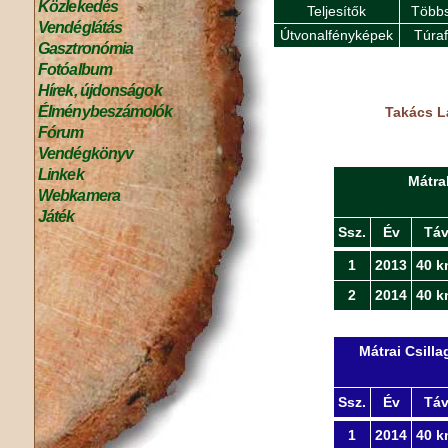
Közlekedés
Teljesítők
Többs
Vendéglátás
Útvonalfényképek
Túra
Gasztronómia
Fotóalbum
Hírek, újdonságok
Élménybeszámolók
Takács Lá
Fórum
Vendégkönyv
Linkek
Mátra
Webkamera
Játék
Ssz.
Év
Tá
1
2013
40 k
2
2014
40 k
Mátrai Csill
Ssz.
Év
Tá
1
2014
40 k