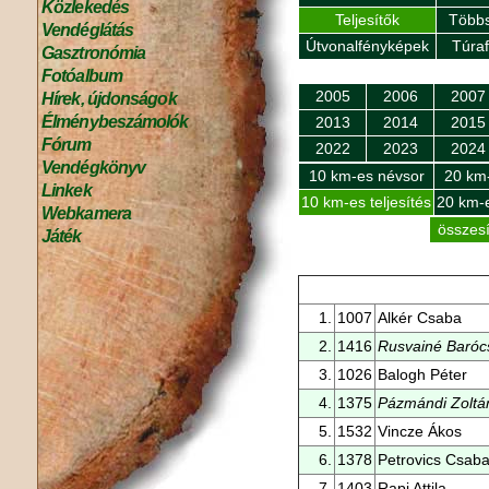
Közlekedés
Teljesítők
Többs
Vendéglátás
Útvonalfényképek
Túra
Gasztronómia
Fotóalbum
2005
2006
2007
Hírek, újdonságok
Élménybeszámolók
2013
2014
2015
Fórum
2022
2023
2024
Vendégkönyv
10 km-es névsor
20 km
Linkek
10 km-es teljesítés
20 km-e
Webkamera
összesí
Játék
1.
1007
Alkér Csaba
2.
1416
Rusvainé Barócs
3.
1026
Balogh Péter
4.
1375
Pázmándi Zoltá
5.
1532
Vincze Ákos
6.
1378
Petrovics Csab
7.
1403
Rapi Attila