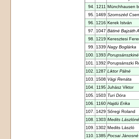
94.
1211
Münchhausen b
95.
1469
Szomszéd Cse
96.
1216
Kerek István
97.
1047
Bátiné Bajzáth 
98.
1219
Keresztesi Fere
99.
1339
Nagy Boglárka
100.
1393
Porupsánszkiné
101.
1392
Porupsánszki R
102.
1287
Liktor Pálné
103.
1508
Vági Renáta
104.
1195
Juhász Viktor
105.
1503
Turi Dóra
106.
1160
Hajdú Erika
107.
1429
Sőregi Roland
108.
1303
Medits Lászlón
109.
1302
Medits László
110.
1385
Pocsai Jánosné