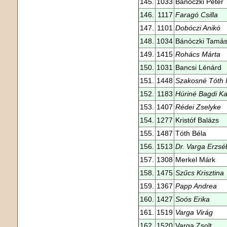
145.
1033
Bánóczki Péter
146.
1117
Faragó Csilla
147.
1101
Dobóczi Anikó
148.
1034
Bánóczki Tamá
149.
1415
Rohács Márta
150.
1031
Bancsi Lénárd
151.
1448
Szakosné Tóth 
152.
1183
Húriné Bagdi Ka
153.
1407
Rédei Zselyke
154.
1277
Kristóf Balázs
155.
1487
Tóth Béla
156.
1513
Dr. Varga Erzsé
157.
1308
Merkel Márk
158.
1475
Szűcs Krisztina
159.
1367
Papp Andrea
160.
1427
Soós Erika
161.
1519
Varga Virág
162.
1520
Varga Zsolt