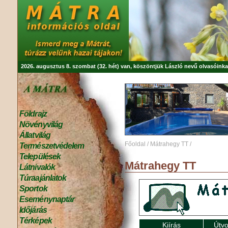
2026. augusztus 8. szombat (32. hét) van, köszöntjük
László
nevű olvasóinka
Földrajz
Növényvilág
Állatvilág
Főoldal
/
Mátrahegy TT
/
Természetvédelem
Települések
Mátrahegy TT
Látnivalók
Túraajánlatok
Sportok
Eseménynaptár
Időjárás
Térképek
Kiírás
Útvo