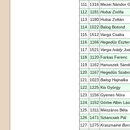
111.
1316
Mezei Nándor G
112.
1181
Hubai Zsófia
113.
1180
Hubai Zoltán
114.
1022
Balog Botond
115.
1512
Varga Csaba
116.
1166
Hegedűs Eszte
117.
1521
Varga-Ivády Jud
118.
1120
Farkas Ferenc
119.
1162
Hanuszek Sánd
120.
1167
Hegedűs Szabo
121.
1023
Balog Hajnalka
122.
1225
Kis György
123.
1156
Gyenes Nóra
124.
1152
Görbe Albin Lás
125.
1311
Mészáros Béla
126.
1471
Sztancsek Pál
127.
1275
Krasznainé Boro