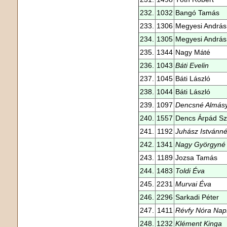
232.
1032
Bangó Tamás
233.
1306
Megyesi András
234.
1305
Megyesi András
235.
1344
Nagy Máté
236.
1043
Báti Evelin
237.
1045
Báti László
238.
1044
Báti László
239.
1097
Dencsné Almásy 
240.
1557
Dencs Árpád Sz
241.
1192
Juhász Istvánn
242.
1341
Nagy Györgyné
243.
1189
Jozsa Tamás
244.
1483
Toldi Éva
245.
2231
Murvai Éva
246.
2296
Sarkadi Péter
247.
1411
Révfy Nóra Nap
248.
1232
Klément Kinga