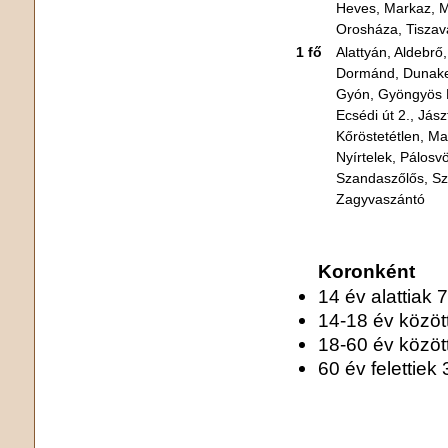
Heves, Markaz, M
Orosháza, Tiszav
1 fő
Alattyán, Aldebrő,
Dormánd, Dunakes
Gyón, Gyöngyös M
Ecsédi út 2., Jás
Kőröstetétlen, M
Nyírtelek, Pálosv
Szandaszőlős, Sz
Zagyvaszántó
Koronként
14 év alattiak 7
14-18 év között
18-60 év között
60 év felettiek 