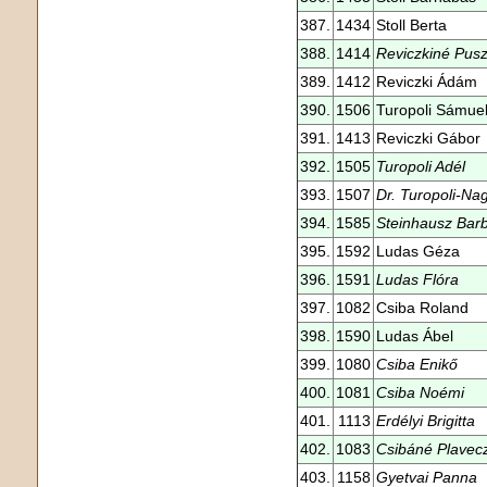
387.
1434
Stoll Berta
388.
1414
Reviczkiné Pusz
389.
1412
Reviczki Ádám
390.
1506
Turopoli Sámue
391.
1413
Reviczki Gábor
392.
1505
Turopoli Adél
393.
1507
Dr. Turopoli-Na
394.
1585
Steinhausz Bar
395.
1592
Ludas Géza
396.
1591
Ludas Flóra
397.
1082
Csiba Roland
398.
1590
Ludas Ábel
399.
1080
Csiba Enikő
400.
1081
Csiba Noémi
401.
1113
Erdélyi Brigitta
402.
1083
Csibáné Plavec
403.
1158
Gyetvai Panna