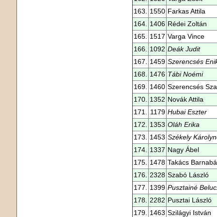
163.
1550
Farkas Attila
164.
1406
Rédei Zoltán
165.
1517
Varga Vince
166.
1092
Deák Judit
167.
1459
Szerencsés Eni
168.
1476
Tábi Noémi
169.
1460
Szerencsés Sza
170.
1352
Novák Attila
171.
1179
Hubai Eszter
172.
1353
Oláh Erika
173.
1453
Székely Károly
174.
1337
Nagy Ábel
175.
1478
Takács Barnabá
176.
2328
Szabó László
177.
1399
Pusztainé Beluc
178.
2282
Pusztai László
179.
1463
Szilágyi István