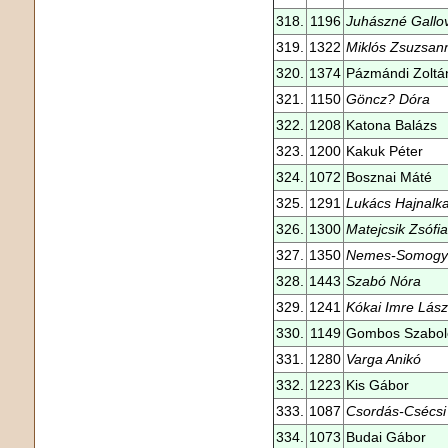
318.
1196
Juhászné Gallov
319.
1322
Miklós Zsuzsan
320.
1374
Pázmándi Zoltá
321.
1150
Göncz? Dóra
322.
1208
Katona Balázs
323.
1200
Kakuk Péter
324.
1072
Bosznai Máté
325.
1291
Lukács Hajnalk
326.
1300
Matejcsik Zsófia
327.
1350
Nemes-Somogy
328.
1443
Szabó Nóra
329.
1241
Kókai Imre Lász
330.
1149
Gombos Szabol
331.
1280
Varga Anikó
332.
1223
Kis Gábor
333.
1087
Csordás-Csécsi
334.
1073
Budai Gábor