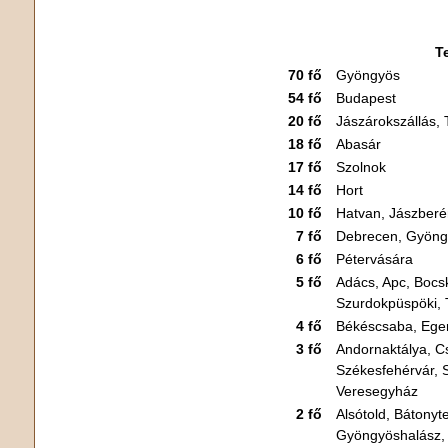
T
70 fő
Gyöngyös
54 fő
Budapest
20 fő
Jászárokszállás, 
18 fő
Abasár
17 fő
Szolnok
14 fő
Hort
10 fő
Hatvan, Jászberé
7 fő
Debrecen, Gyöngy
6 fő
Pétervására
5 fő
Adács, Apc, Bocs
Szurdokpüspöki, T
4 fő
Békéscsaba, Eger
3 fő
Andornaktálya, C
Székesfehérvár, 
Veresegyház
2 fő
Alsótold, Bátonyt
Gyöngyöshalász,