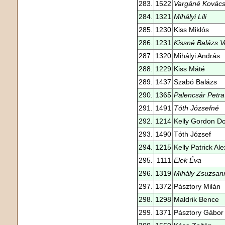
283.
1522
Vargáné Kovács
284.
1321
Mihályi Lili
285.
1230
Kiss Miklós
286.
1231
Kissné Balázs V
287.
1320
Mihályi András
288.
1229
Kiss Máté
289.
1437
Szabó Balázs
290.
1365
Palencsár Petra
291.
1491
Tóth Józsefné
292.
1214
Kelly Gordon D
293.
1490
Tóth József
294.
1215
Kelly Patrick Al
295.
1111
Elek Éva
296.
1319
Mihály Zsuzsan
297.
1372
Pásztory Milán
298.
1298
Maldrik Bence
299.
1371
Pásztory Gábor