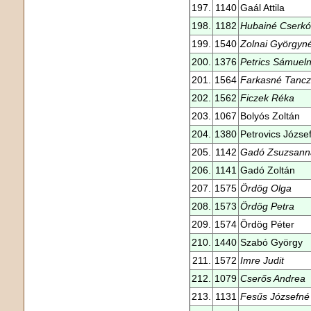
197.
1140
Gaál Attila
198.
1182
Hubainé Cserk
199.
1540
Zolnai Györgyn
200.
1376
Petrics Sámuel
201.
1564
Farkasné Tanczi
202.
1562
Ficzek Réka
203.
1067
Bolyós Zoltán
204.
1380
Petrovics Józse
205.
1142
Gadó Zsuzsann
206.
1141
Gadó Zoltán
207.
1575
Ördög Olga
208.
1573
Ördög Petra
209.
1574
Ördög Péter
210.
1440
Szabó György
211.
1572
Imre Judit
212.
1079
Cserős Andrea
213.
1131
Fesűs Józsefné