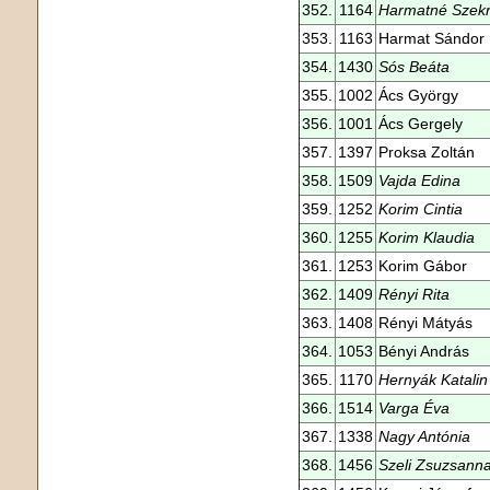
352.
1164
Harmatné Szekr
353.
1163
Harmat Sándor
354.
1430
Sós Beáta
355.
1002
Ács György
356.
1001
Ács Gergely
357.
1397
Proksa Zoltán
358.
1509
Vajda Edina
359.
1252
Korim Cintia
360.
1255
Korim Klaudia
361.
1253
Korim Gábor
362.
1409
Rényi Rita
363.
1408
Rényi Mátyás
364.
1053
Bényi András
365.
1170
Hernyák Katalin
366.
1514
Varga Éva
367.
1338
Nagy Antónia
368.
1456
Szeli Zsuzsann