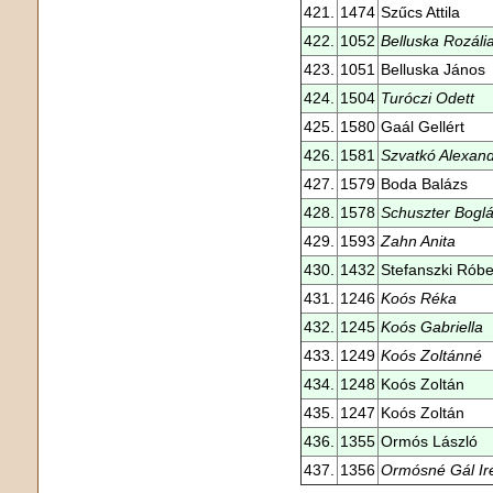
421.
1474
Szűcs Attila
422.
1052
Belluska Rozáli
423.
1051
Belluska János
424.
1504
Turóczi Odett
425.
1580
Gaál Gellért
426.
1581
Szvatkó Alexan
427.
1579
Boda Balázs
428.
1578
Schuszter Bogl
429.
1593
Zahn Anita
430.
1432
Stefanszki Róbe
431.
1246
Koós Réka
432.
1245
Koós Gabriella
433.
1249
Koós Zoltánné
434.
1248
Koós Zoltán
435.
1247
Koós Zoltán
436.
1355
Ormós László
437.
1356
Ormósné Gál Ir