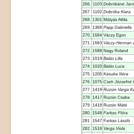
266.
1103
Dobrókáné Jaro
267.
1102
Dobróka Kiara
268.
1301
Mátyás Attila
269.
1368
Papp Gabriella
270.
1584
Váczy Egon
271.
1583
Váczy-Herman 
272.
1588
Nagy Roland
273.
1019
Balás Lilla
274.
1020
Balás Luca
275.
1205
Kasuba Nóra
276.
1075
Cseh Józsefné H
277.
1419
Ruzsin-Varga Ka
278.
1417
Ruzsin Csaba
279.
1418
Ruzsin Máté
280.
1548
Farkas Flóra
281.
1547
Farkas László
282.
1518
Varga Viola