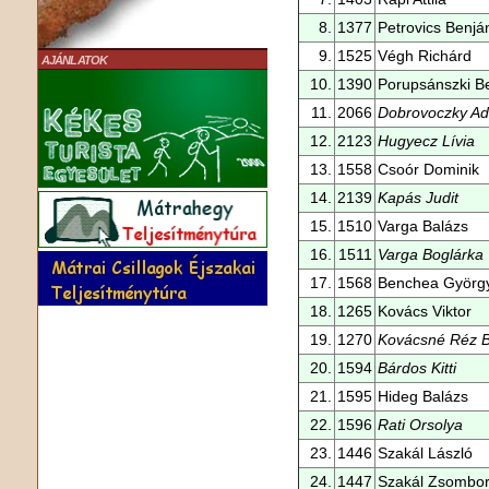
8.
1377
Petrovics Benjá
9.
1525
Végh Richárd
AJÁNLATOK
10.
1390
Porupsánszki B
11.
2066
Dobrovoczky Ad
12.
2123
Hugyecz Lívia
13.
1558
Csoór Dominik
14.
2139
Kapás Judit
15.
1510
Varga Balázs
16.
1511
Varga Boglárka
17.
1568
Benchea Györg
18.
1265
Kovács Viktor
19.
1270
Kovácsné Réz B
20.
1594
Bárdos Kitti
21.
1595
Hideg Balázs
22.
1596
Rati Orsolya
23.
1446
Szakál László
24.
1447
Szakál Zsombo