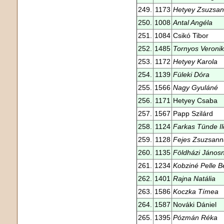
249.
1173
Hetyey Zsuzsa
250.
1008
Antal Angéla
251.
1084
Csikó Tibor
252.
1485
Tornyos Veroni
253.
1172
Hetyey Karola
254.
1139
Füleki Dóra
255.
1566
Nagy Gyuláné
256.
1171
Hetyey Csaba
257.
1567
Papp Szilárd
258.
1124
Farkas Tünde Il
259.
1128
Fejes Zsuzsann
260.
1135
Földházi János
261.
1234
Kobziné Pelle B
262.
1401
Rajna Natália
263.
1586
Koczka Tímea
264.
1587
Nováki Dániel
265.
1395
Pózmán Réka