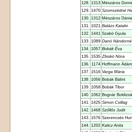
128.
1313
Mészáros Domi
129.
1470
Szomszédné Hal
130.
1312
Mészáros Dánie
131.
1021
Balázs Katalin
132.
1441
Szabó Gyula
133.
1089
Danó Nándorné
134.
1057
Bobák Éva
135.
1535
Zbiskó Nóra
136.
1174
Hoffmann Ádá
137.
1516
Varga Mária
138.
1056
Bobák Bálint
139.
1058
Bobák Tibor
140.
1062
Bognár Boldizsá
141.
1425
Simon Csillag
142.
1468
Szőllős Judit
143.
1576
Szerencsés Hu
144.
1202
Kalicz Anita