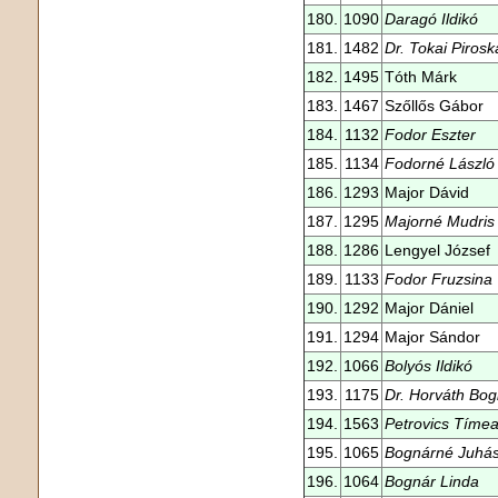
180.
1090
Daragó Ildikó
181.
1482
Dr. Tokai Pirosk
182.
1495
Tóth Márk
183.
1467
Szőllős Gábor
184.
1132
Fodor Eszter
185.
1134
Fodorné László
186.
1293
Major Dávid
187.
1295
Majorné Mudris 
188.
1286
Lengyel József
189.
1133
Fodor Fruzsina
190.
1292
Major Dániel
191.
1294
Major Sándor
192.
1066
Bolyós Ildikó
193.
1175
Dr. Horváth Bog
194.
1563
Petrovics Tíme
195.
1065
Bognárné Juhá
196.
1064
Bognár Linda