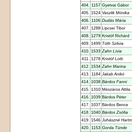
404.
1157
Gyetvai Gábor
405.
1524
Vaszlik Mónika
406.
1106
Dudás Mária
407.
1288
Lipcsei Tibor
408.
1279
Kristóf Richárd
409.
1499
Tóth Szilvia
410.
1533
Zahn Lívia
411.
1278
Kristóf Lotti
412.
1534
Zahn Marina
413.
1184
Jakab Anikó
414.
1038
Bárdos Fanni
415.
1310
Mészáros Attila
416.
1039
Bárdos Péter
417.
1037
Bárdos Bence
418.
1040
Bárdos Zsófia
419.
1546
Juhászné Hart
420.
1153
Gorda Tünde