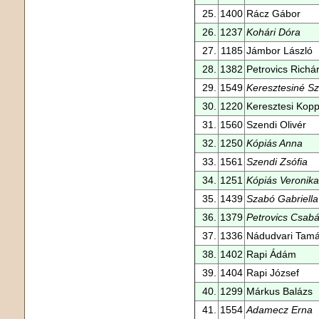
25.
1400
Rácz Gábor
26.
1237
Kohári Dóra
27.
1185
Jámbor László
28.
1382
Petrovics Richá
29.
1549
Keresztesiné Sz
30.
1220
Keresztesi Kop
31.
1560
Szendi Olivér
32.
1250
Kópiás Anna
33.
1561
Szendi Zsófia
34.
1251
Kópiás Veronika
35.
1439
Szabó Gabriella
36.
1379
Petrovics Csab
37.
1336
Nádudvari Tam
38.
1402
Rapi Ádám
39.
1404
Rapi József
40.
1299
Márkus Balázs
41.
1554
Adamecz Erna