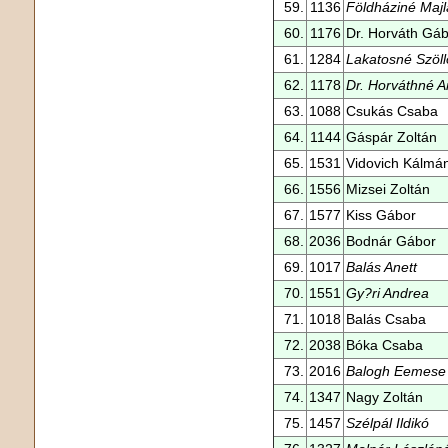
59.
1136
Földháziné Majl
60.
1176
Dr. Horváth Gá
61.
1284
Lakatosné Szöll
62.
1178
Dr. Horváthné 
63.
1088
Csukás Csaba
64.
1144
Gáspár Zoltán
65.
1531
Vidovich Kálmá
66.
1556
Mizsei Zoltán
67.
1577
Kiss Gábor
68.
2036
Bodnár Gábor
69.
1017
Balás Anett
70.
1551
Gy?ri Andrea
71.
1018
Balás Csaba
72.
2038
Bóka Csaba
73.
2016
Balogh Eemese
74.
1347
Nagy Zoltán
75.
1457
Szélpál Ildikó