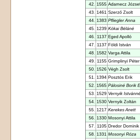
42.
1555
Adamecz Józse
43.
1461
Szerző Zsolt
44.
1383
Pfliegler Anna
45.
1239
Kókai Béláné
46.
1137
Eged Apolló
47.
1137
Földi István
48.
1582
Varga Attila
49.
1155
Grimplinyi Péter
50.
1526
Végh Zsolt
51.
1394
Posztós Erik
52.
1565
Pálosiné Borik 
53.
1529
Vernyik Istvánn
54.
1530
Vernyik Zoltán
55.
1217
Kerekes Anett
56.
1330
Mosonyi Attila
57.
1105
Dredor Dominik
58.
1331
Mosonyi Róza