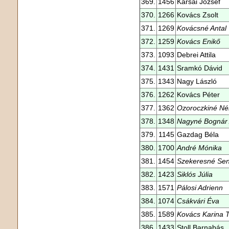
369.
1456
Karsai József
370.
1266
Kovács Zsolt
371.
1269
Kovácsné Antal
372.
1259
Kovács Enikő
373.
1093
Debrei Attila
374.
1431
Sramkó Dávid
375.
1343
Nagy László
376.
1262
Kovács Péter
377.
1362
Ozoroczkiné Né
378.
1348
Nagyné Bognár
379.
1145
Gazdag Béla
380.
1700
André Mónika
381.
1454
Szekeresné Sen
382.
1423
Siklós Júlia
383.
1571
Pálosi Adrienn
384.
1074
Csákvári Éva
385.
1589
Kovács Karina 
386.
1433
Stoll Barnabás