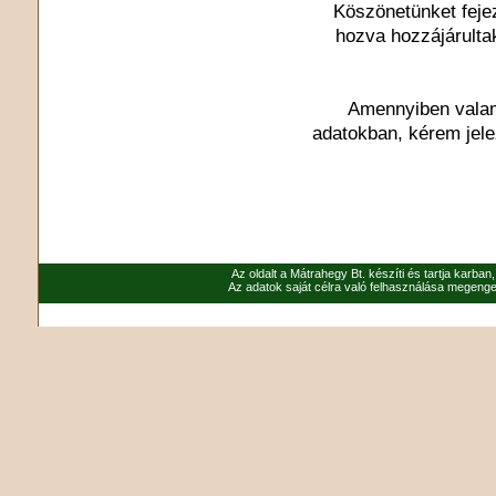
Köszönetünket feje
hozva hozzájárulta
Amennyiben valami
adatokban, kérem jel
Az oldalt a Mátrahegy Bt. készíti és tartja karban
Az adatok saját célra való felhasználása megenged