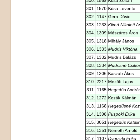
300.
1569
Kósa Zoltán
301.
1570
Kósa Levente
302.
1147
Gera Dávid
303.
1233
Klimó Nikolett 
304.
1309
Mészáros Áron
305.
1318
Mihály János
306.
1333
Mudris Viktória
307.
1332
Mudris Balázs
308.
1334
Mudrisné Csikó
309.
1206
Kaszab Ákos
310.
2217
Mezőfi Lajos
311.
1165
Hegedűs Andrá
312.
1272
Kozák Kálmán
313.
1168
Hegedűsné Koz
314.
1398
Püspöki Erika
315.
3051
Hegedűs Katali
316.
1351
Németh Arnold
317.
1107
Dvorszki Erika