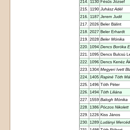
214.
1130
Fésűs József
215.
1190
Juhász Adél
216.
1187
Jerem Judit
217.
2026
Beler Bálint
218.
2027
Beler Erhardt
219.
2028
Beler Mónika
220.
1094
Dencs Boróka 
221.
1095
Dencs Bulcsú L
222.
1096
Dencs Kenéz Á
223.
1304
Megyeri Ivett B
224.
1405
Rapiné Tóth Má
225.
1496
Tóth Péter
226.
1494
Tóth Liliána
227.
1559
Balogh Mónika
228.
1386
Póczos Nikolett
229.
1226
Kiss János
230.
1289
Ludányi Mercé
231.
1498
Tóth Róbert