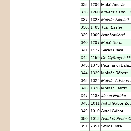
335.
1296
Makó András
336.
1260
Kovács Fanni E
337.
1328
Molnár Nikolett
338.
1489
Tóth Eszter
339.
1009
Antal Attiláné
340.
1297
Makó Berta
341.
1422
Seres Csilla
342.
1159
Dr. Györgyné P
343.
1373
Pázmándi Baláz
344.
1329
Molnár Róbert
345.
1324
Molnár Adrienn
346.
1326
Molnár László
347.
1188
Józsa Emőke
348.
1011
Antal Gábor Zé
349.
1010
Antal Gábor
350.
1013
Antalné Pintér C
351.
2351
Szűcs Imre