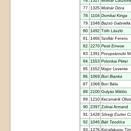
76.
1327
Molnár Lászlón
77.
1325
Molnár Dóra
78.
1104
Dombai Kinga
79.
1048
Bazsó Gabriella
80.
1492
Tóth László
81.
1466
Szollár Ferenc
82.
2270
Pesti Emese
83.
1391
Porupsánszki M
84.
1553
Polonkai Péter
85.
1552
Major Levente
86.
1069
Bori Bianka
87.
1068
Bori Béla
88.
2100
Gulyás Miklós
89.
1210
Kecsmárik Olivi
90.
2397
Zolnai Armand
91.
1428
Sőregi Eszter 
92.
1046
Báti Teodóra
93.
1276
Kricsfalussy Tí