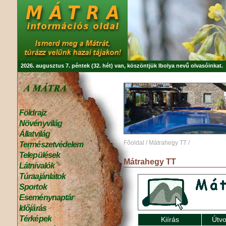
2026. augusztus 7. péntek (32. hét) van, köszöntjük
Ibolya
nevű olvasóinkat.
Földrajz
Növényvilág
Állatvilág
Főoldal
/
Mátrahegy TT
/
Természetvédelem
Települések
Mátrahegy TT
Látnivalók
Túraajánlatok
Sportok
Eseménynaptár
Időjárás
Térképek
Kiírás
Útvo