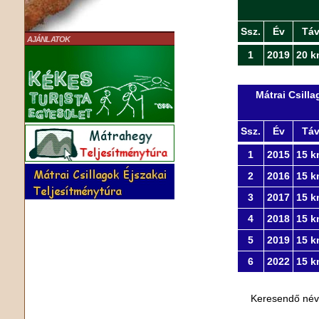
Ssz.
Év
Tá
AJÁNLATOK
1
2019
20 k
Mátrai Csill
Ssz.
Év
Tá
1
2015
15 k
2
2016
15 k
3
2017
15 k
4
2018
15 k
5
2019
15 k
6
2022
15 k
Keresendő né