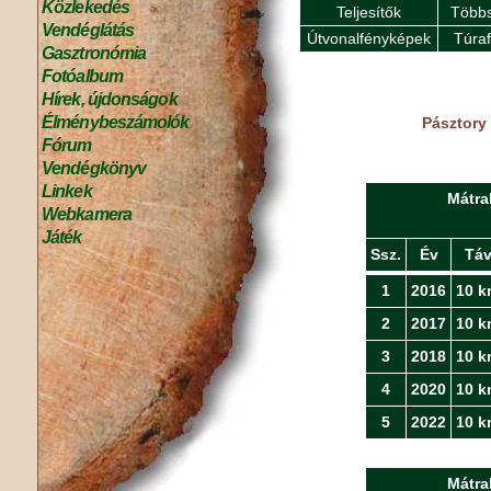
Közlekedés
Teljesítők
Többs
Vendéglátás
Útvonalfényképek
Túra
Gasztronómia
Fotóalbum
Hírek, újdonságok
Élménybeszámolók
Pásztory
Fórum
Vendégkönyv
Linkek
Mátra
Webkamera
Játék
Ssz.
Év
Tá
1
2016
10 k
2
2017
10 k
3
2018
10 k
4
2020
10 k
5
2022
10 k
Mátra