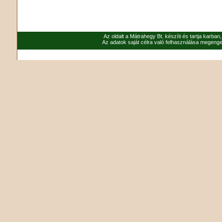
Az oldalt a Mátrahegy Bt. készíti és tartja karban
Az adatok saját célra való felhasználása megenged