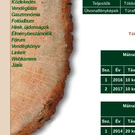
Közlekedés
Teljesítők
Többs
Vendéglátás
Útvonalfényképek
Túra
Gasztronómia
Fotóalbum
Hírek, újdonságok
Élménybeszámolók
Tót
Fórum
Vendégkönyv
Linkek
Mátra
Webkamera
Játék
Ssz.
Év
Tá
1
2016
10 k
2
2017
10 k
Mátra
Ssz.
Év
Tá
1
2014
20 k