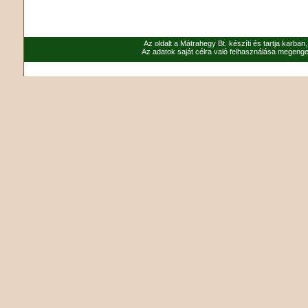
Az oldalt a Mátrahegy Bt. készíti és tartja karban
Az adatok saját célra való felhasználása megenged