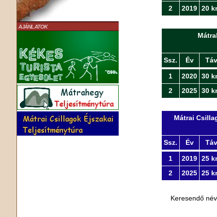
2
2019
20 k
AJÁNLATOK
Mátra
Ssz.
Év
Tá
1
2020
30 k
2
2025
30 k
Mátrai Csill
Ssz.
Év
Tá
1
2019
25 k
2
2025
25 k
Keresendő né