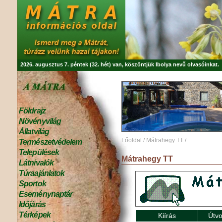
2026. augusztus 7. péntek (32. hét) van, köszöntjük
Ibolya
nevű olvasóinkat.
Földrajz
Növényvilág
Állatvilág
Főoldal
/
Mátrahegy TT
/
Természetvédelem
Települések
Mátrahegy TT
Látnivalók
Túraajánlatok
Sportok
Eseménynaptár
Időjárás
Térképek
Kiírás
Útvo