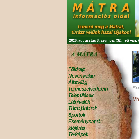
2026. augusztus 8. szombat (32. hét) van,
Földrajz
Növényvilág
Állatvilág
Főo
Természetvédelem
Települések
Má
Látnivalók
Túraajánlatok
Sportok
Eseménynaptár
Időjárás
Térképek