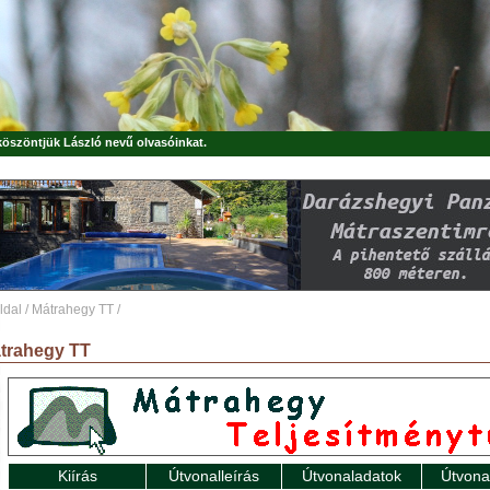
 köszöntjük
László
nevű olvasóinkat.
ldal
/
Mátrahegy TT
/
trahegy TT
Kiírás
Útvonalleírás
Útvonaladatok
Útvona