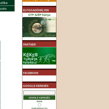
sztika
ezés
ELFOGADÓHELYEK
OTP SZÉP Kártya
K&H SZÉP Kártya
PARTNER
MHB (MKB) SZÉP Kártya
FACEBOOK
GOOGLE KERESÉS
www
matrahegy.hu