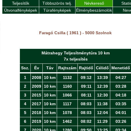
Teljesítők
Többszörös telj.
Névkereső
Stati
Útvonalfényképek
Túrafényképek
Élménybeszámolók
Nev
Faragó Csilla ( 1961 ) - 5000 Szolnok
Mátrahegy Teljesítménytúra 10 km
7x teljesítés
Ssz.
Év
Táv
Rajtszám
Rajtidő
Célidő
Menetidő
1
2008
10 km
1132
09:12
13:39
04:27
2
2009
10 km
1160
09:11
12:39
03:28
3
2015
10 km
1066
08:11
12:30
04:18
4
2017
10 km
1117
08:03
11:38
03:35
5
2018
10 km
1078
08:03
12:04
04:01
6
2019
10 km
1462
08:02
11:29
03:26
7
2020
10 km
1280
09:50
13:25
03:34