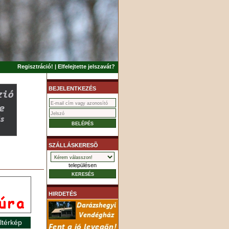
Regisztráció!
|
Elfelejtette jelszavát?
BEJELENTKEZÉS
SZÁLLÁSKERESÕ
településen
HIRDETÉS
ltérkép