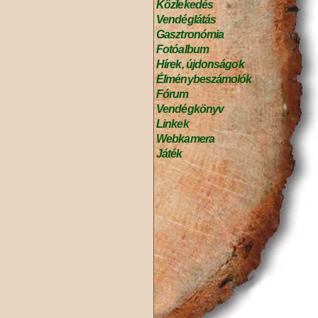
Közlekedés
Vendéglátás
Gasztronómia
Fotóalbum
Hírek, újdonságok
Élménybeszámolók
Fórum
Vendégkönyv
Linkek
Webkamera
Játék