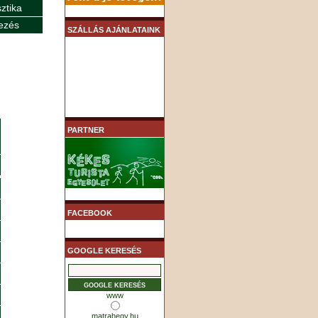
sztika
ezés
SZÁLLÁS AJÁNLATAINK
PARTNER
FACEBOOK
GOOGLE KERESÉS
www
matrahegy.hu