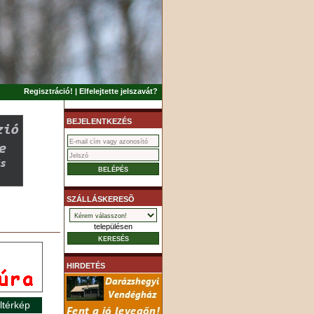
Regisztráció!
|
Elfelejtette jelszavát?
BEJELENTKEZÉS
SZÁLLÁSKERESÕ
településen
HIRDETÉS
ltérkép