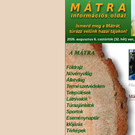
2026. augusztus 6. csütörtök (32. hét) van
Földrajz
Növényvilág
Állatvilág
Főo
Természetvédelem
Települések
Má
Látnivalók
Túraajánlatok
Sportok
Eseménynaptár
Időjárás
Térképek