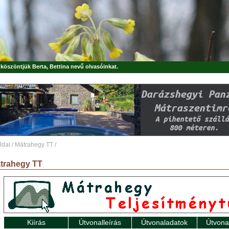
, köszöntjük
Berta, Bettina
nevű olvasóinkat.
ldal
/
Mátrahegy TT
/
trahegy TT
Kiírás
Útvonalleírás
Útvonaladatok
Útvona