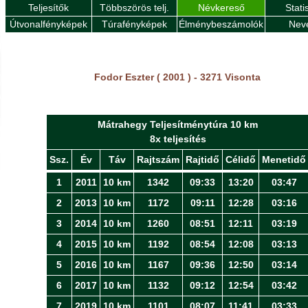
Teljesítők
Többszörös telj.
Névkereső
Stati
Útvonalfényképek
Túrafényképek
Élménybeszámolók
Nev
Fodor Eszter ( 2001 ) - 3271 Visonta
Mátrahegy Teljesítménytúra 10 km
8x teljesítés
Ssz.
Év
Táv
Rajtszám
Rajtidő
Célidő
Menetidő
1
2011
10 km
1342
09:33
13:20
03:47
2
2013
10 km
1172
09:11
12:28
03:16
3
2014
10 km
1260
08:51
12:11
03:19
4
2015
10 km
1192
08:54
12:08
03:13
5
2016
10 km
1167
09:36
12:50
03:14
6
2017
10 km
1132
09:12
12:54
03:42
7
2019
10 km
1101
08:07
11:41
03:33