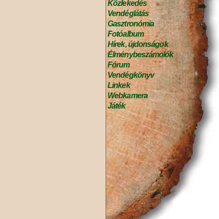
Közlekedés
Vendéglátás
Gasztronómia
Fotóalbum
Hírek, újdonságok
Élménybeszámolók
Fórum
Vendégkönyv
Linkek
Webkamera
Játék