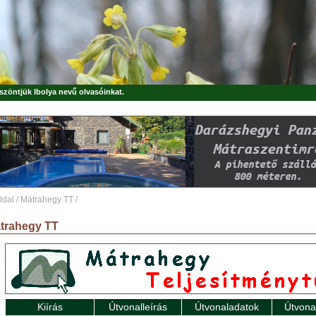
öszöntjük
Ibolya
nevű olvasóinkat.
ldal
/
Mátrahegy TT
/
trahegy TT
Kiírás
Útvonalleírás
Útvonaladatok
Útvona