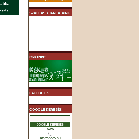
sztika
ezés
SZÁLLÁS AJÁNLATAINK
PARTNER
FACEBOOK
GOOGLE KERESÉS
www
matrahegy.hu