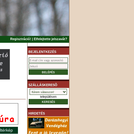
Regisztráció!
|
Elfelejtette jelszavát?
BEJELENTKEZÉS
SZÁLLÁSKERESÕ
településen
HIRDETÉS
ltérkép