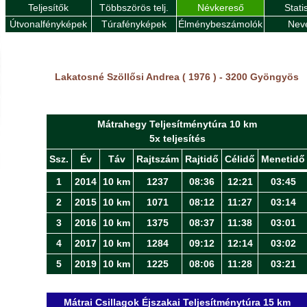
Teljesítők
Többszörös telj.
Névkereső
Stati
Útvonalfényképek
Túrafényképek
Élménybeszámolók
Nev
Lakatosné Szöllősi Andrea ( 1976 ) - 3200 Gyöngyös
Mátrahegy Teljesítménytúra 10 km
5x teljesítés
Ssz.
Év
Táv
Rajtszám
Rajtidő
Célidő
Menetidő
1
2014
10 km
1237
08:36
12:21
03:45
2
2015
10 km
1071
08:12
11:27
03:14
3
2016
10 km
1375
08:37
11:38
03:01
4
2017
10 km
1284
09:12
12:14
03:02
5
2019
10 km
1225
08:06
11:28
03:21
Mátrai Csillagok Éjszakai Teljesítménytúra 15 km