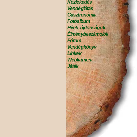
Közlekedés
Vendéglátás
Gasztronómia
Fotóalbum
Hírek, újdonságok
Élménybeszámolók
Fórum
Vendégkönyv
Linkek
Webkamera
Játék