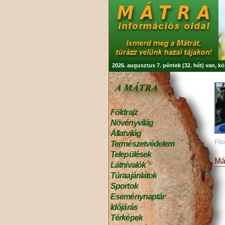
2026. augusztus 7. péntek (32. hét) van, k
Földrajz
Növényvilág
Állatvilág
Főo
Természetvédelem
Települések
Má
Látnivalók
Túraajánlatok
Sportok
Eseménynaptár
Időjárás
Térképek