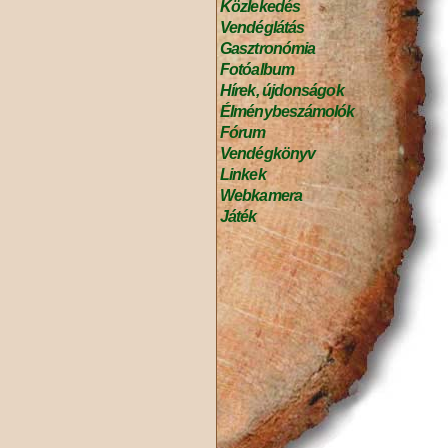
Közlekedés
Vendéglátás
Gasztronómia
Fotóalbum
Hírek, újdonságok
Élménybeszámolók
Fórum
Vendégkönyv
Linkek
Webkamera
Játék