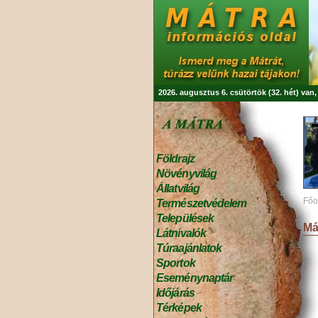
2026. augusztus 6. csütörtök (32. hét) van
Földrajz
Növényvilág
Állatvilág
Főo
Természetvédelem
Települések
Má
Látnivalók
Túraajánlatok
Sportok
Eseménynaptár
Időjárás
Térképek