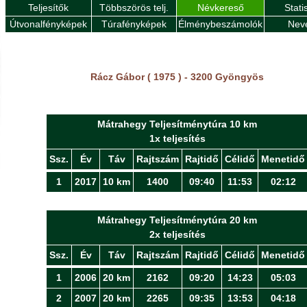
Teljesítők
Többszörös telj.
Névkereső
Stati
Útvonalfényképek
Túrafényképek
Élménybeszámolók
Nev
Rácz Gábor ( 1975 ) - 3200 Gyöngyös
Mátrahegy Teljesítménytúra 10 km
1x teljesítés
Ssz.
Év
Táv
Rajtszám
Rajtidő
Célidő
Menetidő
1
2017
10 km
1400
09:40
11:53
02:12
Mátrahegy Teljesítménytúra 20 km
2x teljesítés
Ssz.
Év
Táv
Rajtszám
Rajtidő
Célidő
Menetidő
1
2006
20 km
2162
09:20
14:23
05:03
2
2007
20 km
2265
09:35
13:53
04:18