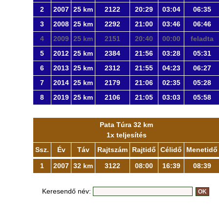
2
2007
25 km
2122
20:29
03:04
06:35
3
2008
25 km
2292
21:00
03:46
06:46
4
2009
25 km
2151
20:40
00:00
feladta
5
2012
25 km
2384
21:56
03:28
05:31
6
2013
25 km
2312
21:55
04:23
06:27
7
2014
25 km
2179
21:06
02:35
05:28
8
2019
25 km
2106
21:05
03:03
05:58
Pata Túra 32 km
1x teljesítés
Ssz.
Év
Táv
Rajtszám
Rajtidő
Célidő
Menetidő
1
2007
32 km
3122
08:00
16:39
08:39
Keresendő név: