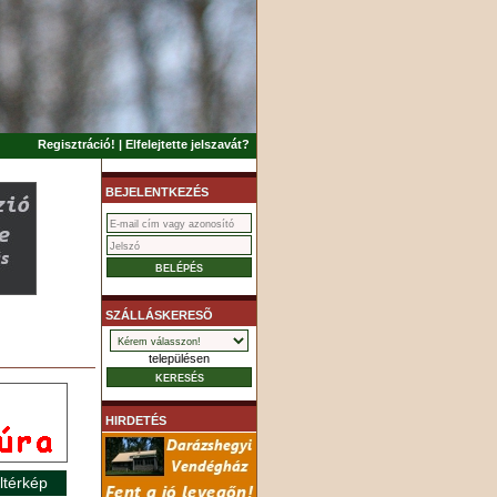
Regisztráció!
|
Elfelejtette jelszavát?
BEJELENTKEZÉS
SZÁLLÁSKERESÕ
településen
HIRDETÉS
ltérkép