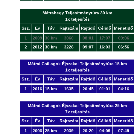
Mátrahegy Teljesítménytúra 30 km
1x teljesítés
Ssz.
Év
Táv
Rajtszám
Rajtidő
Célidő
Menetidő
1
2009
30 km
3060
08:01
17:07
09:06
2
2012
30 km
3228
09:07
16:03
06:56
Mátrai Csillagok Éjszakai Teljesítménytúra 15 km
1x teljesítés
Ssz.
Év
Táv
Rajtszám
Rajtidő
Célidő
Menetidő
1
2016
15 km
1635
20:45
01:01
04:16
Mátrai Csillagok Éjszakai Teljesítménytúra 25 km
7x teljesítés
Ssz.
Év
Táv
Rajtszám
Rajtidő
Célidő
Menetidő
1
2006
25 km
2039
20:20
04:09
07:49