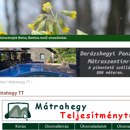
, köszöntjük
Berta, Bettina
nevű olvasóinkat.
ldal
/
Mátrahegy TT
/
trahegy TT
Kiírás
Útvonalleírás
Útvonaladatok
Útvona