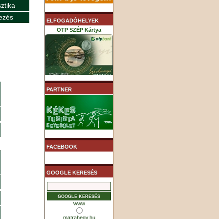
sztika
ezés
ELFOGADÓHELYEK
OTP SZÉP Kártya
K&H SZÉP Kártya
PARTNER
MHB (MKB) SZÉP Kártya
FACEBOOK
GOOGLE KERESÉS
www
matrahegy.hu