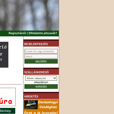
Regisztráció!
|
Elfelejtette jelszavát?
BEJELENTKEZÉS
SZÁLLÁSKERESÕ
településen
HIRDETÉS
ltérkép