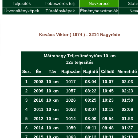
Teljesítők
Többszörös telj.
Névkereső
Stati
Útvonalfényképek
Túrafényképek
Élménybeszámolók
Nev
Kovács Viktor ( 1974 ) - 3214 Nagyréde
Mátrahegy Teljesítménytúra 10 km
12x teljesítés
Ssz.
Év
Táv
Rajtszám
Rajtidő
Célidő
Menetidő
1
2008
10 km
1017
08:04
10:07
02:03
2
2009
10 km
1057
08:22
10:45
02:23
3
2010
10 km
1026
08:25
10:23
01:58
4
2011
10 km
1053
08:07
10:13
02:06
5
2012
10 km
1014
08:00
09:54
01:53
6
2014
10 km
1059
08:11
09:48
01:37
7
2015
10 km
1063
08:12
10:31
02:19