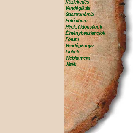
Közlekedés
Vendéglátás
Gasztronómia
Fotóalbum
Hírek, újdonságok
Élménybeszámolók
Fórum
Vendégkönyv
Linkek
Webkamera
Játék