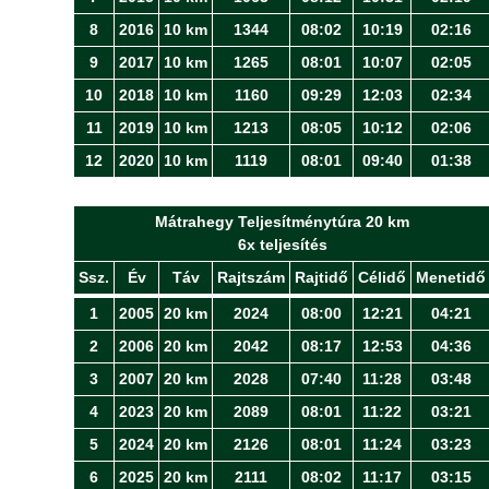
8
2016
10 km
1344
08:02
10:19
02:16
9
2017
10 km
1265
08:01
10:07
02:05
10
2018
10 km
1160
09:29
12:03
02:34
11
2019
10 km
1213
08:05
10:12
02:06
12
2020
10 km
1119
08:01
09:40
01:38
Mátrahegy Teljesítménytúra 20 km
6x teljesítés
Ssz.
Év
Táv
Rajtszám
Rajtidő
Célidő
Menetidő
1
2005
20 km
2024
08:00
12:21
04:21
2
2006
20 km
2042
08:17
12:53
04:36
3
2007
20 km
2028
07:40
11:28
03:48
4
2023
20 km
2089
08:01
11:22
03:21
5
2024
20 km
2126
08:01
11:24
03:23
6
2025
20 km
2111
08:02
11:17
03:15