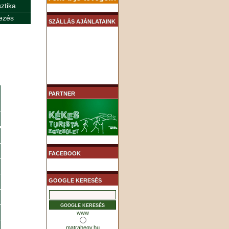
sztika
ezés
SZÁLLÁS AJÁNLATAINK
PARTNER
FACEBOOK
GOOGLE KERESÉS
www
matrahegy.hu