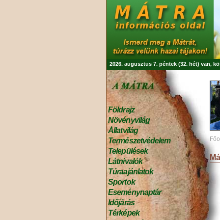
2026. augusztus 7. péntek (32. hét) van, k
Földrajz
Növényvilág
Állatvilág
Főo
Természetvédelem
Települések
Má
Látnivalók
Túraajánlatok
Sportok
Eseménynaptár
Időjárás
Térképek