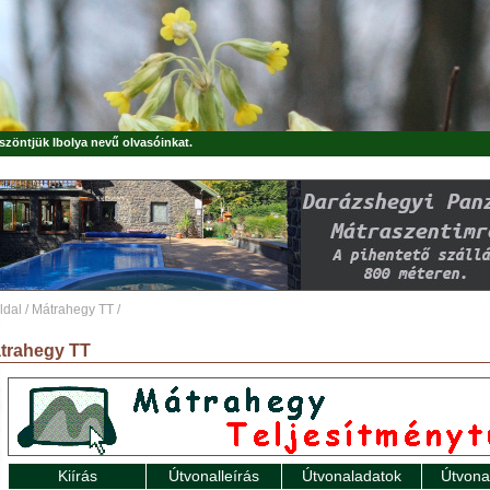
öszöntjük
Ibolya
nevű olvasóinkat.
ldal
/
Mátrahegy TT
/
trahegy TT
Kiírás
Útvonalleírás
Útvonaladatok
Útvona