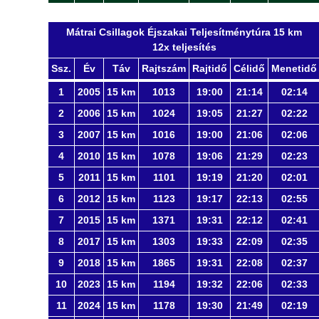
Mátrai Csillagok Éjszakai Teljesítménytúra 15 km
12x teljesítés
Ssz.
Év
Táv
Rajtszám
Rajtidő
Célidő
Menetidő
1
2005
15 km
1013
19:00
21:14
02:14
2
2006
15 km
1024
19:05
21:27
02:22
3
2007
15 km
1016
19:00
21:06
02:06
4
2010
15 km
1078
19:06
21:29
02:23
5
2011
15 km
1101
19:19
21:20
02:01
6
2012
15 km
1123
19:17
22:13
02:55
7
2015
15 km
1371
19:31
22:12
02:41
8
2017
15 km
1303
19:33
22:09
02:35
9
2018
15 km
1865
19:31
22:08
02:37
10
2023
15 km
1194
19:32
22:06
02:33
11
2024
15 km
1178
19:30
21:49
02:19