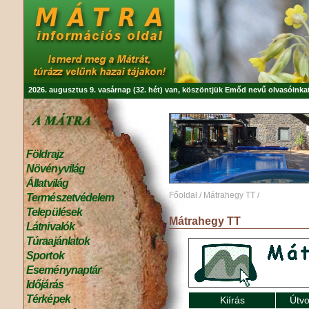
2026. augusztus 9. vasárnap (32. hét) van, köszöntjük
Emőd
nevű olvasóinkat
Földrajz
Növényvilág
Állatvilág
Főoldal
/
Mátrahegy TT
/
Természetvédelem
Települések
Mátrahegy TT
Látnivalók
Túraajánlatok
Sportok
Eseménynaptár
Időjárás
Térképek
Kiírás
Útvo