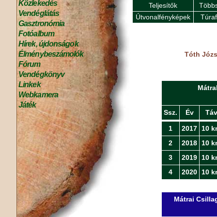
Közlekedés
Teljesítők
Többs
Vendéglátás
Útvonalfényképek
Túra
Gasztronómia
Fotóalbum
Hírek, újdonságok
Élménybeszámolók
Tóth Józs
Fórum
Vendégkönyv
Linkek
Mátra
Webkamera
Játék
Ssz.
Év
Tá
1
2017
10 k
2
2018
10 k
3
2019
10 k
4
2020
10 k
Mátrai Csill