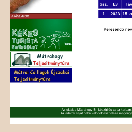
Ssz.
Év
Tá
1
2023
15 k
AJÁNLATOK
Keresendő né
Az oldalt a Mátrahegy Bt. készíti és tartja karban
Az adatok saját célra való felhasználása megenged