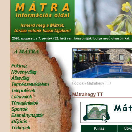
2026. augusztus 7. péntek (32. hét) van, köszöntjük
Ibolya
nevű olvasóinkat.
Földrajz
Növényvilág
Állatvilág
Főoldal
/
Mátrahegy TT
/
Természetvédelem
Települések
Mátrahegy TT
Látnivalók
Túraajánlatok
Sportok
Eseménynaptár
Időjárás
Térképek
Kiírás
Útvo