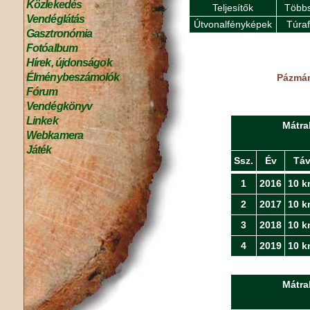
Közlekedés
Teljesítők
Többs
Vendéglátás
Útvonalfényképek
Túra
Gasztronómia
Fotóalbum
Hírek, újdonságok
Élménybeszámolók
Pázmán
Fórum
Vendégkönyv
Linkek
Mátra
Webkamera
Játék
Ssz.
Év
Tá
1
2016
10 k
2
2017
10 k
3
2018
10 k
4
2019
10 k
Mátra