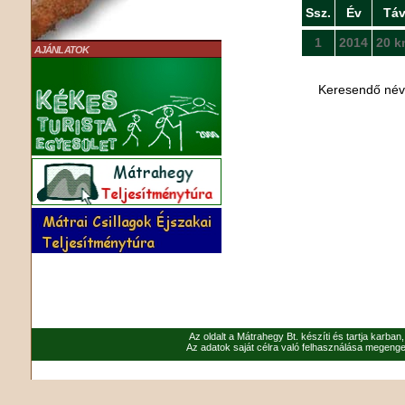
Ssz.
Év
Tá
1
2014
20 k
AJÁNLATOK
Keresendő né
Az oldalt a Mátrahegy Bt. készíti és tartja karban
Az adatok saját célra való felhasználása megenged