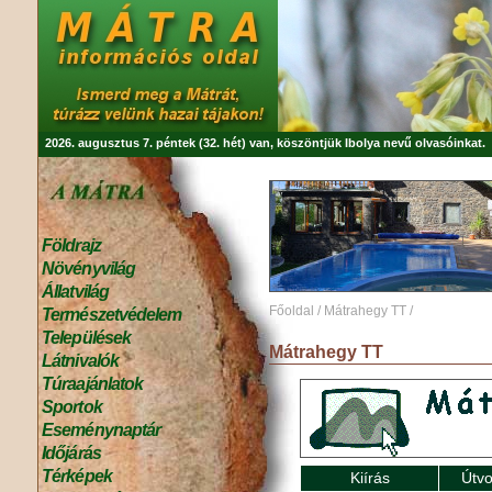
2026. augusztus 7. péntek (32. hét) van, köszöntjük
Ibolya
nevű olvasóinkat.
Földrajz
Növényvilág
Állatvilág
Főoldal
/
Mátrahegy TT
/
Természetvédelem
Települések
Mátrahegy TT
Látnivalók
Túraajánlatok
Sportok
Eseménynaptár
Időjárás
Térképek
Kiírás
Útvo