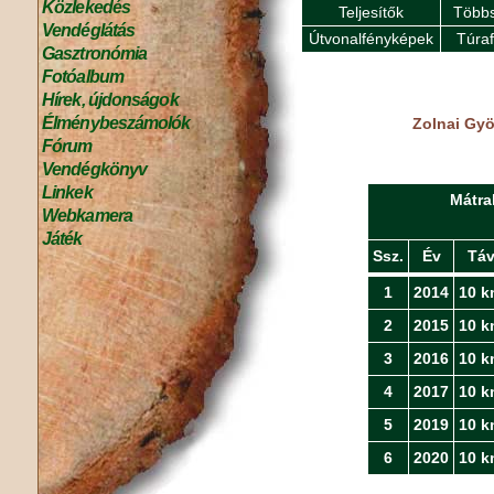
Közlekedés
Teljesítők
Többs
Vendéglátás
Útvonalfényképek
Túra
Gasztronómia
Fotóalbum
Hírek, újdonságok
Élménybeszámolók
Zolnai Gyö
Fórum
Vendégkönyv
Linkek
Mátra
Webkamera
Játék
Ssz.
Év
Tá
1
2014
10 k
2
2015
10 k
3
2016
10 k
4
2017
10 k
5
2019
10 k
6
2020
10 k