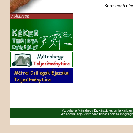
Keresendő né
AJÁNLATOK
Az oldalt a Mátrahegy Bt. készíti és tartja karban
Az adatok saját célra való felhasználása megenged