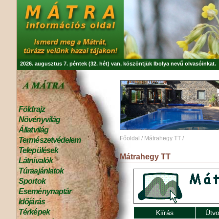
2026. augusztus 7. péntek (32. hét) van, köszöntjük
Ibolya
nevű olvasóinkat.
Földrajz
Növényvilág
Állatvilág
Főoldal
/
Mátrahegy TT
/
Természetvédelem
Települések
Mátrahegy TT
Látnivalók
Túraajánlatok
Sportok
Eseménynaptár
Időjárás
Térképek
Kiírás
Útvo