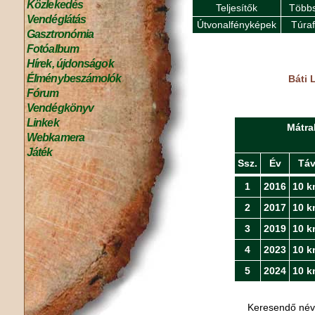
Közlekedés
Teljesítők
Többs
Vendéglátás
Útvonalfényképek
Túra
Gasztronómia
Fotóalbum
Hírek, újdonságok
Élménybeszámolók
Báti 
Fórum
Vendégkönyv
Linkek
Mátra
Webkamera
Játék
Ssz.
Év
Tá
1
2016
10 k
2
2017
10 k
3
2019
10 k
4
2023
10 k
5
2024
10 k
Keresendő né