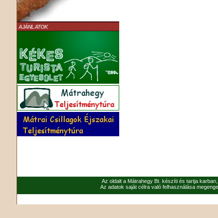
AJÁNLATOK
Az oldalt a Mátrahegy Bt. készíti és tartja karban
Az adatok saját célra való felhasználása megenged