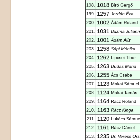
1018
198.
Bíró Gergő
1257
199.
Jordán Éva
1002
200.
Ádám Roland
1031
201.
Buzma Juliann
1001
202.
Ádám Alíz
1258
203.
Sápi Mónika
1262
204.
Lipcsei Tibor
1263
205.
Dudás Mária
1255
206.
Ács Csaba
1123
207.
Makai Sámuel
1124
208.
Makai Tamás
1164
209.
Rácz Roland
1163
210.
Rácz Kinga
1120
211.
Lukács Sámue
1161
212.
Rácz Dániel
1235
213.
Dr. Veress Ors