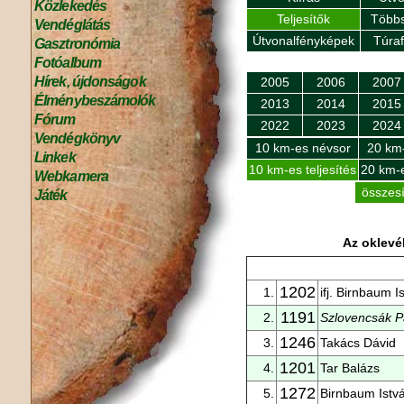
Közlekedés
Teljesítők
Többs
Vendéglátás
Útvonalfényképek
Túra
Gasztronómia
Fotóalbum
Hírek, újdonságok
2005
2006
2007
Élménybeszámolók
2013
2014
2015
Fórum
2022
2023
2024
Vendégkönyv
10 km-es névsor
20 km
Linkek
10 km-es teljesítés
20 km-e
Webkamera
összesí
Játék
Az oklevél
1202
1.
ifj. Birnbaum I
1191
2.
Szlovencsák 
1246
3.
Takács Dávid
1201
4.
Tar Balázs
1272
5.
Birnbaum Istv