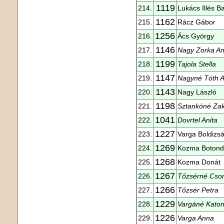
1119
214.
Lukács Illés B
1162
215.
Rácz Gábor
1256
216.
Ács György
1146
217.
Nagy Zorka A
1199
218.
Tajola Stella
1147
219.
Nagyné Tóth 
1143
220.
Nagy László
1198
221.
Sztankóné Zak
1041
222.
Dovrtel Anita
1227
223.
Varga Boldizs
1269
224.
Kozma Botond
1268
225.
Kozma Donát
1267
226.
Tőzsérné Cso
1266
227.
Tőzsér Petra
1229
228.
Vargáné Katon
1226
229.
Varga Anna