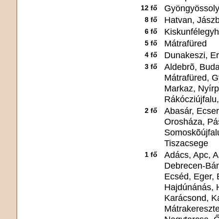
Gyöngyössol
12 fő
Hatvan, Jász
8 fő
Kiskunfélegy
6 fő
Mátrafüred
5 fő
Dunakeszi, Er
4 fő
Aldebrõ, Buda
3 fő
Mátrafüred, G
Markaz, Nyírp
Rákócziújfalu
Abasár, Ecser
2 fő
Orosháza, Pás
Somoskõújfal
Tiszacsege
Adács, Apc, A
1 fő
Debrecen-Bán
Ecséd, Eger, 
Hajdúnánás, 
Karácsond, Ka
Mátrakereszte