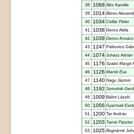
1068
38.
Illés Kamilla
1014
39.
Béres Alexand
1034
40.
Csillár Péter
1038
41.
Dencs Attila
1039
42.
Dencs-Kovács
1247
43.
Patkovics Gáb
1074
44.
Juhász Adrián
1176
45.
Szabó Margit 
1126
46.
Maróti Éva
1140
47.
Nagy Jázmin
1192
48.
Szmolnik Ger
1009
49.
Bálint László
1056
50.
Gyarmati Eszt
1200
51.
Tar András
1203
52.
Tarné Pásztor 
1025
53.
Bognárné Juh