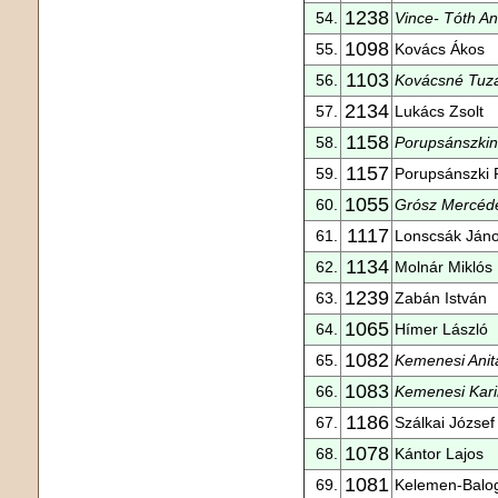
1238
54.
Vince- Tóth A
1098
55.
Kovács Ákos
1103
56.
Kovácsné Tuza
2134
57.
Lukács Zsolt
1158
58.
Porupsánszkin
1157
59.
Porupsánszki 
1055
60.
Grósz Mercéd
1117
61.
Lonscsák Ján
1134
62.
Molnár Miklós
1239
63.
Zabán István
1065
64.
Hímer László
1082
65.
Kemenesi Anit
1083
66.
Kemenesi Kar
1186
67.
Szálkai József
1078
68.
Kántor Lajos
1081
69.
Kelemen-Balo