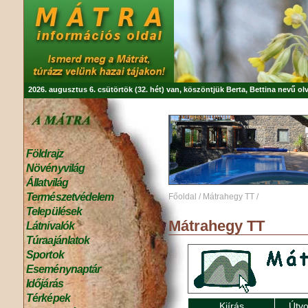
2026. augusztus 6. csütörtök (32. hét) van, köszöntjük
Berta, Bettina
nevű olv
Földrajz
Növényvilág
Állatvilág
Természetvédelem
Főoldal
/
Mátrahegy TT
/
Települések
Mátrahegy TT
Látnivalók
Túraajánlatok
Sportok
Eseménynaptár
Időjárás
Térképek
Kiírás
Útvo