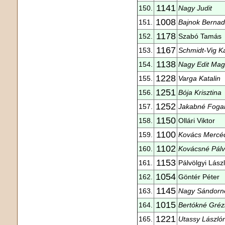
1141
150.
Nagy Judit
1008
151.
Bajnok Bernad
1178
152.
Szabó Tamás
1167
153.
Schmidt-Vig Ka
1138
154.
Nagy Edit Ma
1228
155.
Varga Katalin
1251
156.
Bója Krisztina
1252
157.
Jakabné Fogara
1150
158.
Ollári Viktor
1100
159.
Kovács Mercé
1102
160.
Kovácsné Pálv
1153
161.
Pálvölgyi Lász
1054
162.
Göntér Péter
1145
163.
Nagy Sándorn
1015
164.
Bertókné Gréz
1221
165.
Utassy László