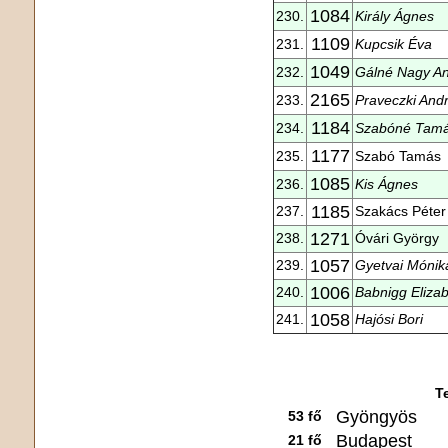
1084
230.
Király Ágnes
1109
231.
Kupcsik Éva
1049
232.
Gálné Nagy A
2165
233.
Praveczki And
1184
234.
Szabóné Tamá
1177
235.
Szabó Tamás
1085
236.
Kis Ágnes
1185
237.
Szakács Péter
1271
238.
Óvári György
1057
239.
Gyetvai Mónik
1006
240.
Babnigg Elizab
1058
241.
Hajósi Bori
T
Gyöngyös
53 fő
Budapest
21 fő