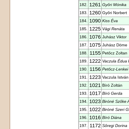
1261
182.
Győri Mónika
1260
183.
Győri Norbert
1090
184.
Kiss Éva
1225
185.
Vági Renáta
1076
186.
Juhász Viktor
1075
187.
Juhász Döme
1155
188.
Petőcz Zoltan
1222
189.
Vaczula Édua 
1156
190.
Petőcz-Lenkei
1223
191.
Vaczula István
1021
192.
Bíró Zoltán
1017
193.
Bíró Gerda
1023
194.
Biróné Szőke 
1022
195.
Biróné Szeri G
1016
196.
Bíró Diána
1172
197.
Sőregi Dorina