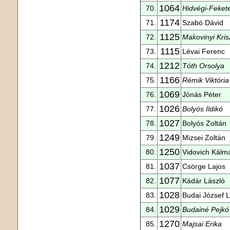
1064
70.
Hidvégi-Feket
1174
71.
Szabó Dávid
1125
72.
Makovinyi Kris
1115
73.
Lévai Ferenc
1212
74.
Tóth Orsolya
1166
75.
Rémik Viktória
1069
76.
Jónás Péter
1026
77.
Bolyós Ildikó
1027
78.
Bolyós Zoltán
1249
79.
Mizsei Zoltán
1250
80.
Vidovich Kálm
1037
81.
Csörge Lajos
1077
82.
Kádár László
1028
83.
Budai József L
1029
84.
Budainé Pejkó 
1270
85.
Majsai Erika