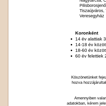
Nagytarcsa, Ő
Pilisborosjen
Tiszaújváros,
Veresegyház
Koronként
14 év alattiak 3
14-18 év közötti
18-60 év között
60 év felettiek 
Köszönetünket feje
hozva hozzájárulta
Amennyiben valami
adatokban, kérem jel