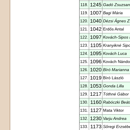
1245
118.
Gadó Zsuzsa
1007
119.
Bagi Mária
1040
120.
Dézsi Ágnes Z
1042
121.
Erdős Antal
1097
122.
Kovách-Sipos K
1105
123.
Kranyikné Sipo
1095
124.
Kovách Luca
1096
125.
Kovách Nándo
1020
126.
Bíró Marianna
1019
127.
Bíró László
1053
128.
Gonda Lilla
1217
129.
Tóthné Gábor 
1160
130.
Rabóczki Beát
1127
131.
Mata Viktor
1230
132.
Varju Andrea
1173
133.
Sőregi Erzséb