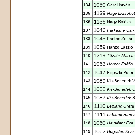
1050
134.
Garai István
1139
135.
Nagy Erzsébet
1136
136.
Nagy Balázs
1046
137.
Farkasné Csík 
1045
138.
Farkas Zoltán
1059
139.
Hanzó László
1219
140.
Tőzsér Maria
1063
141.
Henter Zsófia
1047
142.
Filipszki Péter
1089
143.
Kis-Benedek V
1088
144.
Kis-Benedek Cs
1087
145.
Kis-Benedek B
1110
146.
Leblanc Gréta
1111
147.
Leblanc Hann
1060
148.
Havellant Éva
1062
149.
Hegedűs Krisz