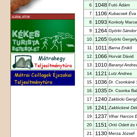
1048
6.
Futó Ádám
1106
7.
Kubacsek Éva
AJÁNLATOK
1093
8.
Konkoly Marce
1264
9.
Györki-Sándor
1265
10.
Györki Gergel
1011
11.
Barna Enikő
1066
12.
Horvát Dávid
1010
13.
Baranyi Andre
1121
14.
Lutz Andrea
1036
15.
Dr. Csonkáné 
1035
16.
Dr. Csonka Ba
1240
17.
Zaklócki Gerg
1241
18.
Zaklóckiné Dé
1237
19.
Vihar Harcos 
1151
20.
Ortó Odett és 
1130
21.
Merza József