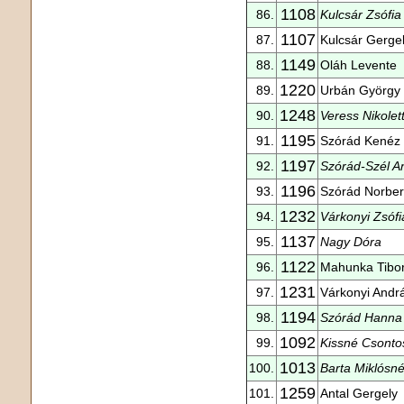
1108
86.
Kulcsár Zsófia
1107
87.
Kulcsár Gerge
1149
88.
Oláh Levente
1220
89.
Urbán György
1248
90.
Veress Nikolet
1195
91.
Szórád Kenéz
1197
92.
Szórád-Szél An
1196
93.
Szórád Norber
1232
94.
Várkonyi Zsófi
1137
95.
Nagy Dóra
1122
96.
Mahunka Tibo
1231
97.
Várkonyi Andr
1194
98.
Szórád Hanna
1092
99.
Kissné Csonto
1013
100.
Barta Miklósn
1259
101.
Antal Gergely