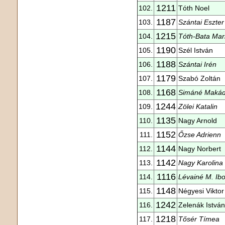
1211
102.
Tóth Noel
1187
103.
Szántai Eszter
1215
104.
Tóth-Bata Mar
1190
105.
Szél István
1188
106.
Szántai Irén
1179
107.
Szabó Zoltán
1168
108.
Simáné Makád
1244
109.
Zölei Katalin
1135
110.
Nagy Arnold
1152
111.
Őzse Adrienn
1144
112.
Nagy Norbert
1142
113.
Nagy Karolina
1116
114.
Lévainé M. Ibo
1148
115.
Négyesi Viktor
1242
116.
Zelenák István
1218
117.
Tősér Tímea