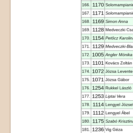
1170
166.
Solomampianin
1171
167.
Solomampianin
1169
168.
Simon Anna
1128
169.
Medveczki Cs
1154
170.
Petőcz Karolin
1129
171.
Medveczki-Bla
1005
172.
Angler Mónika
1101
173.
Kovács Zoltán A
1072
174.
Józsa Levente
1071
175.
Józsa Gábor
1254
176.
Rukkel László
1253
177.
Liptai Vera
1114
178.
Lengyel Józse
1112
179.
Lengyel Ábel
1175
180.
Szabó Krisztin
1236
181.
Vig Géza