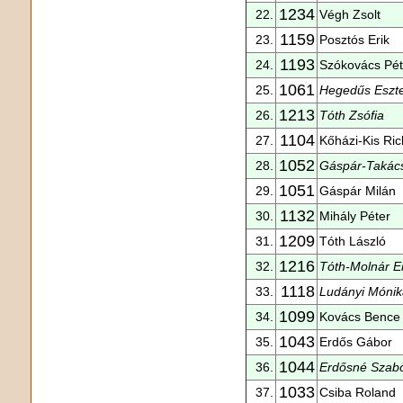
1234
22.
Végh Zsolt
1159
23.
Posztós Erik
1193
24.
Szókovács Pét
1061
25.
Hegedűs Eszt
1213
26.
Tóth Zsófia
1104
27.
Kőházi-Kis Ri
1052
28.
Gáspár-Takác
1051
29.
Gáspár Milán
1132
30.
Mihály Péter
1209
31.
Tóth László
1216
32.
Tóth-Molnár E
1118
33.
Ludányi Mónik
1099
34.
Kovács Bence
1043
35.
Erdős Gábor
1044
36.
Erdősné Szab
1033
37.
Csiba Roland