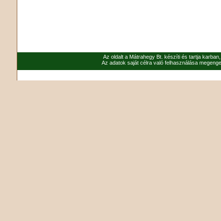
Az oldalt a Mátrahegy Bt. készíti és tartja karban
Az adatok saját célra való felhasználása megenged