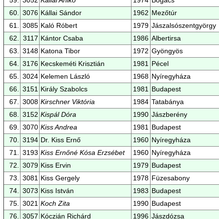
60.
3076
Kállai Sándor
1962
Mezőtúr
61.
3085
Kaló Róbert
1979
Jászalsószentgyörgy
62.
3117
Kántor Csaba
1986
Albertirsa
63.
3148
Katona Tibor
1972
Gyöngyös
64.
3176
Kecskeméti Krisztián
1981
Pécel
65.
3024
Kelemen László
1968
Nyíregyháza
66.
3151
Király Szabolcs
1981
Budapest
67.
3008
Kirschner Viktória
1984
Tatabánya
68.
3152
Kispál Dóra
1990
Jászberény
69.
3070
Kiss Andrea
1981
Budapest
70.
3194
Dr. Kiss Ernő
1960
Nyíregyháza
71.
3193
Kiss Ernőné Kósa Erzsébet
1960
Nyíregyháza
72.
3079
Kiss Ervin
1979
Budapest
73.
3081
Kiss Gergely
1978
Füzesabony
74.
3073
Kiss István
1983
Budapest
75.
3021
Koch Zita
1990
Budapest
76.
3057
Kóczián Richárd
1996
Jászdózsa