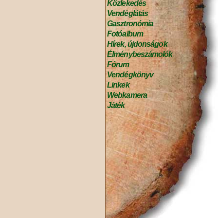
Közlekedés
Vendéglátás
Gasztronómia
Fotóalbum
Hírek, újdonságok
Élménybeszámolók
Fórum
Vendégkönyv
Linkek
Webkamera
Játék