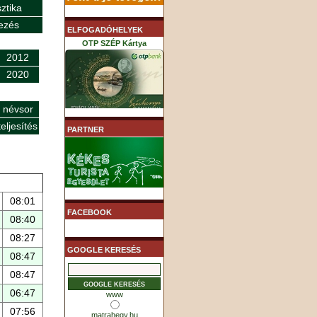
sztika
ezés
ELFOGADÓHELYEK
OTP SZÉP Kártya
2012
2020
 névsor
K&H SZÉP Kártya
eljesítés
PARTNER
MHB (MKB) SZÉP Kártya
08:01
FACEBOOK
08:40
08:27
GOOGLE KERESÉS
08:47
08:47
06:47
www
07:56
matrahegy.hu