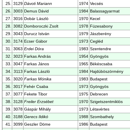
25.
3129
Dávoti Mariann
1974
Vecsés
26.
3003
Demus Dávid
1984
Balassagyarmat
27.
3016
Dobár László
1970
Kecel
28.
3082
Domboroczki Zsolt
1978
Füzesabony
29.
3043
Durucz István
1979
Jászberény
30.
3174
Ecser Gábor
1973
Cegléd
31.
3063
Erdei Dóra
1983
Szentendre
32.
3023
Farkas András
1954
Gyöngyös
33.
3047
Farkas János
1965
Békéscsaba
34.
3113
Farkas László
1984
Hajdúböszörmény
35.
3020
Farkas Mónika
1983
Budapest
36.
3017
Fehér Csaba
1973
Gyöngyös
37.
3077
Fekete Tibor
1975
Debrecen
38.
3128
Freiler Erzsébet
1970
Szigetszentmiklós
39.
3078
Gáspár Mihály
1973
Létavértes
40.
3188
Gerecs Ildikó
1988
Szombathely
41.
3099
Geszler Döme
1986
Budapest