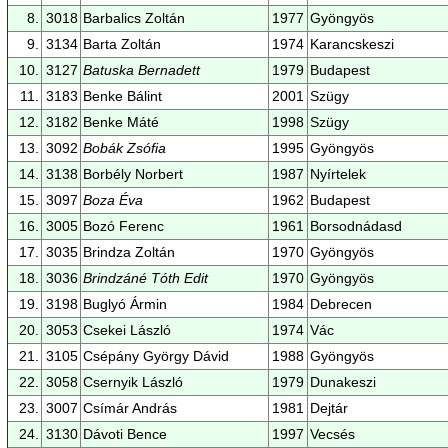
8.
3018
Barbalics Zoltán
1977
Gyöngyös
9.
3134
Barta Zoltán
1974
Karancskeszi
10.
3127
Batuska Bernadett
1979
Budapest
11.
3183
Benke Bálint
2001
Szügy
12.
3182
Benke Máté
1998
Szügy
13.
3092
Bobák Zsófia
1995
Gyöngyös
14.
3138
Borbély Norbert
1987
Nyírtelek
15.
3097
Boza Éva
1962
Budapest
16.
3005
Bozó Ferenc
1961
Borsodnádasd
17.
3035
Brindza Zoltán
1970
Gyöngyös
18.
3036
Brindzáné Tóth Edit
1970
Gyöngyös
19.
3198
Buglyó Ármin
1984
Debrecen
20.
3053
Csekei László
1974
Vác
21.
3105
Csépány György Dávid
1988
Gyöngyös
22.
3058
Csernyik László
1979
Dunakeszi
23.
3007
Csímár András
1981
Dejtár
24.
3130
Dávoti Bence
1997
Vecsés