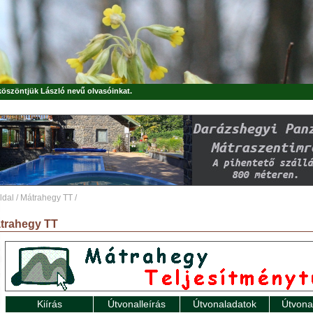
 köszöntjük
László
nevű olvasóinkat.
ldal
/
Mátrahegy TT
/
trahegy TT
Kiírás
Útvonalleírás
Útvonaladatok
Útvona