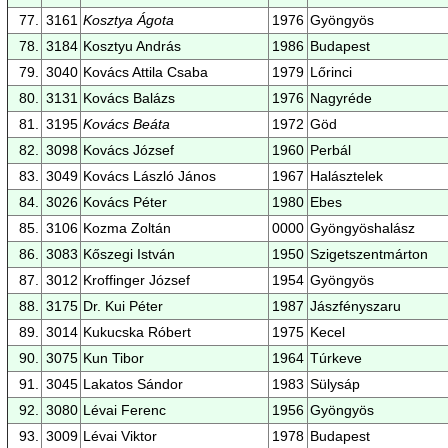
77.
3161
Kosztya Ágota
1976
Gyöngyös
78.
3184
Kosztyu András
1986
Budapest
79.
3040
Kovács Attila Csaba
1979
Lőrinci
80.
3131
Kovács Balázs
1976
Nagyréde
81.
3195
Kovács Beáta
1972
Göd
82.
3098
Kovács József
1960
Perbál
83.
3049
Kovács László János
1967
Halásztelek
84.
3026
Kovács Péter
1980
Ebes
85.
3106
Kozma Zoltán
0000
Gyöngyöshalász
86.
3083
Kőszegi István
1950
Szigetszentmárton
87.
3012
Kroffinger József
1954
Gyöngyös
88.
3175
Dr. Kui Péter
1987
Jászfényszaru
89.
3014
Kukucska Róbert
1975
Kecel
90.
3075
Kun Tibor
1964
Túrkeve
91.
3045
Lakatos Sándor
1983
Sülysáp
92.
3080
Lévai Ferenc
1956
Gyöngyös
93.
3009
Lévai Viktor
1978
Budapest