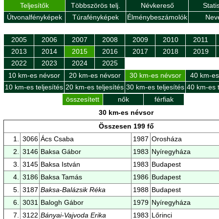
Teljesítők
Többszörös telj.
Névkereső
Stati
Útvonalfényképek
Túrafényképek
Élménybeszámolók
Nev
2005
2006
2007
2008
2009
2010
2011
2013
2014
2015
2016
2017
2018
2019
2022
2023
2024
2025
10 km-es névsor
20 km-es névsor
30 km-es névsor
40 km-es
10 km-es teljesítés
20 km-es teljesítés
30 km-es teljesítés
40 km-es t
összesített
nők
férfiak
30 km-es névsor
Összesen 199 fő
1.
3066
Ács Csaba
1987
Orosháza
2.
3146
Baksa Gábor
1983
Nyíregyháza
3.
3145
Baksa István
1983
Budapest
4.
3186
Baksa Tamás
1986
Budapest
5.
3187
Baksa-Balázsik Réka
1988
Budapest
6.
3031
Balogh Gábor
1979
Nyíregyháza
7.
3122
Bányai-Vajvoda Erika
1983
Lőrinci