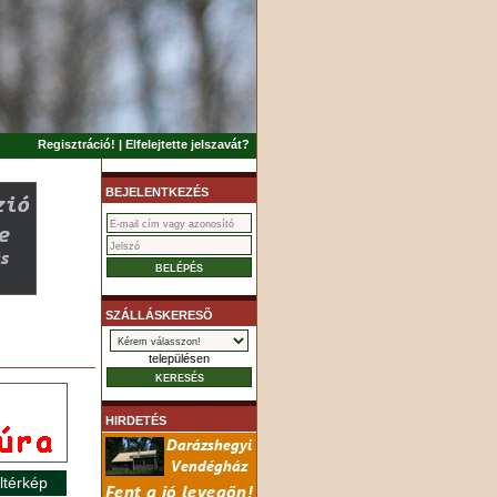
Regisztráció!
|
Elfelejtette jelszavát?
BEJELENTKEZÉS
SZÁLLÁSKERESÕ
településen
HIRDETÉS
ltérkép