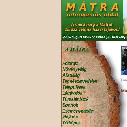
2026. augusztus 8. szombat (32. hét) van,
Földrajz
Növényvilág
Állatvilág
Főo
Természetvédelem
Települések
Má
Látnivalók
Túraajánlatok
Sportok
Eseménynaptár
Időjárás
Térképek