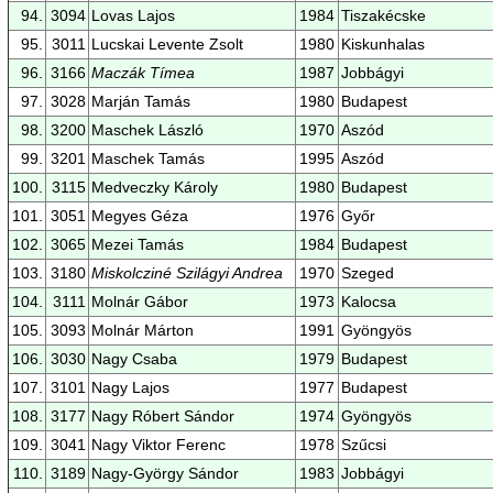
94.
3094
Lovas Lajos
1984
Tiszakécske
95.
3011
Lucskai Levente Zsolt
1980
Kiskunhalas
96.
3166
Maczák Tímea
1987
Jobbágyi
97.
3028
Marján Tamás
1980
Budapest
98.
3200
Maschek László
1970
Aszód
99.
3201
Maschek Tamás
1995
Aszód
100.
3115
Medveczky Károly
1980
Budapest
101.
3051
Megyes Géza
1976
Győr
102.
3065
Mezei Tamás
1984
Budapest
103.
3180
Miskolcziné Szilágyi Andrea
1970
Szeged
104.
3111
Molnár Gábor
1973
Kalocsa
105.
3093
Molnár Márton
1991
Gyöngyös
106.
3030
Nagy Csaba
1979
Budapest
107.
3101
Nagy Lajos
1977
Budapest
108.
3177
Nagy Róbert Sándor
1974
Gyöngyös
109.
3041
Nagy Viktor Ferenc
1978
Szűcsi
110.
3189
Nagy-György Sándor
1983
Jobbágyi