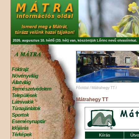
2026. augusztus 10. hétfő (33. hét) van, köszöntjük
Lőrinc
nevű olvasóinkat.
Földrajz
Növényvilág
Állatvilág
Főoldal
/
Mátrahegy TT
/
Természetvédelem
Települések
Mátrahegy TT
Látnivalók
Túraajánlatok
Sportok
Eseménynaptár
Időjárás
Térképek
Kiírás
Útvo