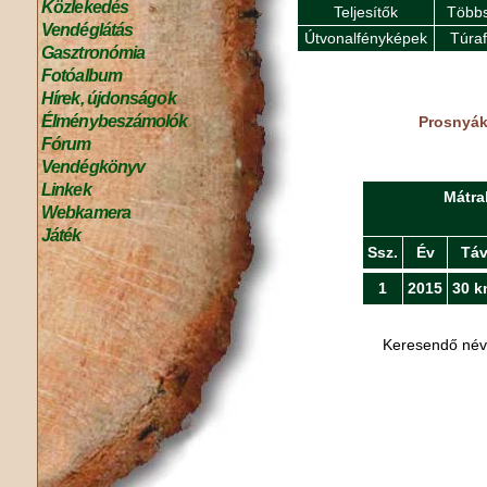
Közlekedés
Teljesítők
Többs
Vendéglátás
Útvonalfényképek
Túra
Gasztronómia
Fotóalbum
Hírek, újdonságok
Élménybeszámolók
Prosnyák 
Fórum
Vendégkönyv
Linkek
Mátra
Webkamera
Játék
Ssz.
Év
Tá
1
2015
30 k
Keresendő né