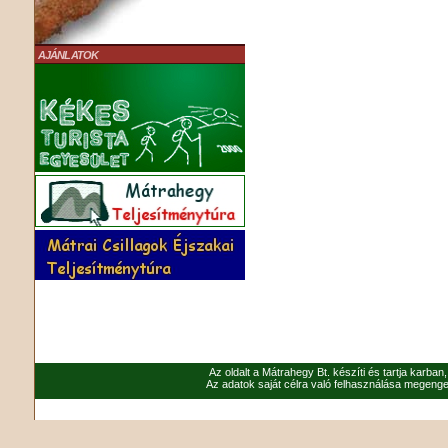
AJÁNLATOK
Az oldalt a Mátrahegy Bt. készíti és tartja karban
Az adatok saját célra való felhasználása megenged