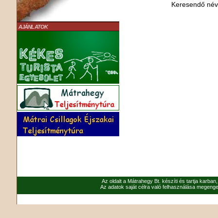
Keresendő né
AJÁNLATOK
Az oldalt a Mátrahegy Bt. készíti és tartja karban
Az adatok saját célra való felhasználása megenged