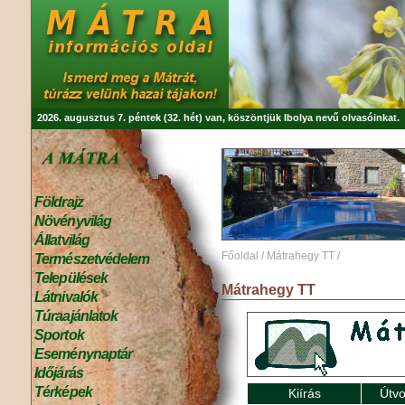
2026. augusztus 7. péntek (32. hét) van, köszöntjük
Ibolya
nevű olvasóinkat.
Földrajz
Növényvilág
Állatvilág
Főoldal
/
Mátrahegy TT
/
Természetvédelem
Települések
Mátrahegy TT
Látnivalók
Túraajánlatok
Sportok
Eseménynaptár
Időjárás
Térképek
Kiírás
Útvo