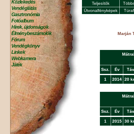
Közlekedés
Teljesítők
Többs
Vendéglátás
Útvonalfényképek
Túra
Gasztronómia
Fotóalbum
Hírek, újdonságok
Élménybeszámolók
Marján 
Fórum
Vendégkönyv
Linkek
Mátra
Webkamera
Játék
Ssz.
Év
Tá
1
2014
20 k
Mátra
Ssz.
Év
Tá
1
2015
30 k