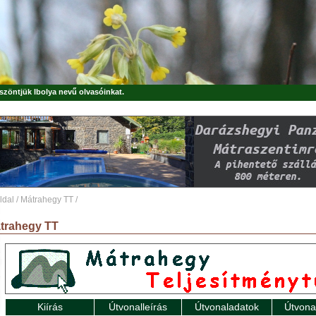
öszöntjük
Ibolya
nevű olvasóinkat.
ldal
/
Mátrahegy TT
/
trahegy TT
Kiírás
Útvonalleírás
Útvonaladatok
Útvona