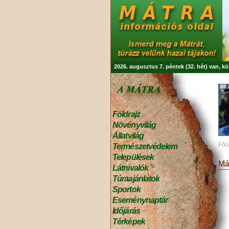
2026. augusztus 7. péntek (32. hét) van, k
Földrajz
Növényvilág
Állatvilág
Főo
Természetvédelem
Települések
Má
Látnivalók
Túraajánlatok
Sportok
Eseménynaptár
Időjárás
Térképek