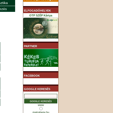
sztika
ezés
ELFOGADÓHELYEK
OTP SZÉP Kártya
K&H SZÉP Kártya
PARTNER
MHB (MKB) SZÉP Kártya
FACEBOOK
GOOGLE KERESÉS
www
matrahegy.hu