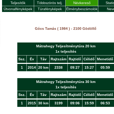
Teljesítők
Többszörös telj.
Névkereső
Stati
Útvonalfényképek
Túrafényképek
Élménybeszámolók
Nev
Gócs Tamás ( 1984 ) - 2100 Gödöllő
Mátrahegy Teljesítménytúra 20 km
1x teljesítés
Ssz.
Év
Táv
Rajtszám
Rajtidő
Célidő
Menetidő
1
2014
20 km
2338
09:27
15:27
05:59
Mátrahegy Teljesítménytúra 30 km
1x teljesítés
Ssz.
Év
Táv
Rajtszám
Rajtidő
Célidő
Menetidő
1
2015
30 km
3199
09:06
15:59
06:53