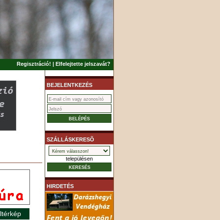
Regisztráció!
|
Elfelejtette jelszavát?
BEJELENTKEZÉS
SZÁLLÁSKERESÕ
településen
HIRDETÉS
ltérkép