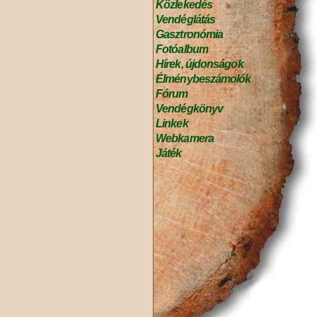
Közlekedés
Vendéglátás
Gasztronómia
Fotóalbum
Hírek, újdonságok
Élménybeszámolók
Fórum
Vendégkönyv
Linkek
Webkamera
Játék