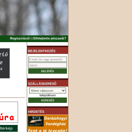
Regisztráció!
|
Elfelejtette jelszavát?
BEJELENTKEZÉS
SZÁLLÁSKERESÕ
településen
HIRDETÉS
ltérkép