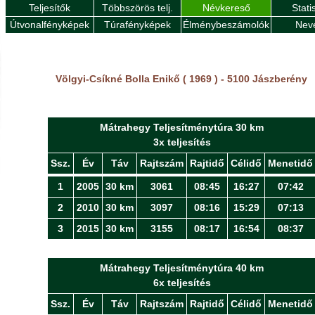
Teljesítők
Többszörös telj.
Névkereső
Stati
Útvonalfényképek
Túrafényképek
Élménybeszámolók
Nev
Völgyi-Csíkné Bolla Enikő ( 1969 ) - 5100 Jászberény
Mátrahegy Teljesítménytúra 30 km
3x teljesítés
Ssz.
Év
Táv
Rajtszám
Rajtidő
Célidő
Menetidő
1
2005
30 km
3061
08:45
16:27
07:42
2
2010
30 km
3097
08:16
15:29
07:13
3
2015
30 km
3155
08:17
16:54
08:37
Mátrahegy Teljesítménytúra 40 km
6x teljesítés
Ssz.
Év
Táv
Rajtszám
Rajtidő
Célidő
Menetidő