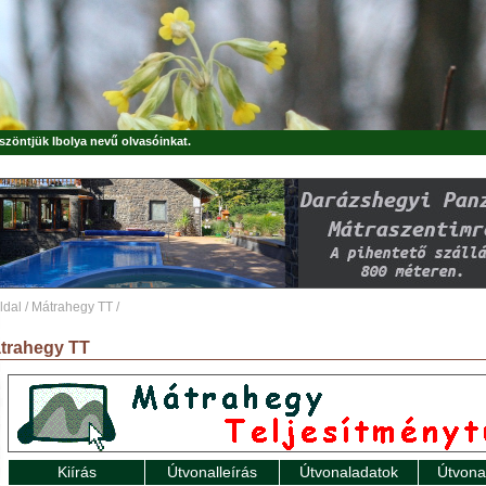
öszöntjük
Ibolya
nevű olvasóinkat.
ldal
/
Mátrahegy TT
/
trahegy TT
Kiírás
Útvonalleírás
Útvonaladatok
Útvona