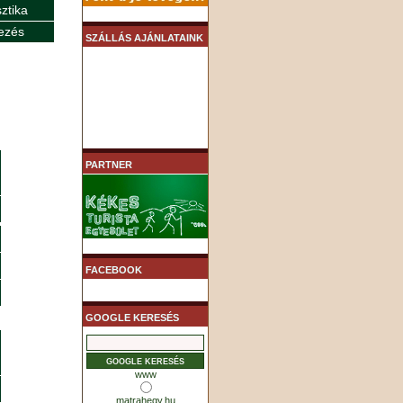
sztika
ezés
SZÁLLÁS AJÁNLATAINK
PARTNER
FACEBOOK
GOOGLE KERESÉS
www
matrahegy.hu