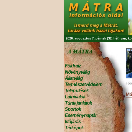
2026. augusztus 7. péntek (32. hét) van, k
Földrajz
Növényvilág
Állatvilág
Főo
Természetvédelem
Települések
Má
Látnivalók
Túraajánlatok
Sportok
Eseménynaptár
Időjárás
Térképek