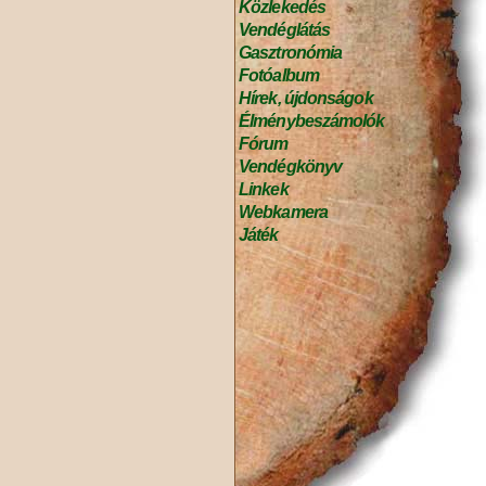
Közlekedés
Vendéglátás
Gasztronómia
Fotóalbum
Hírek, újdonságok
Élménybeszámolók
Fórum
Vendégkönyv
Linkek
Webkamera
Játék