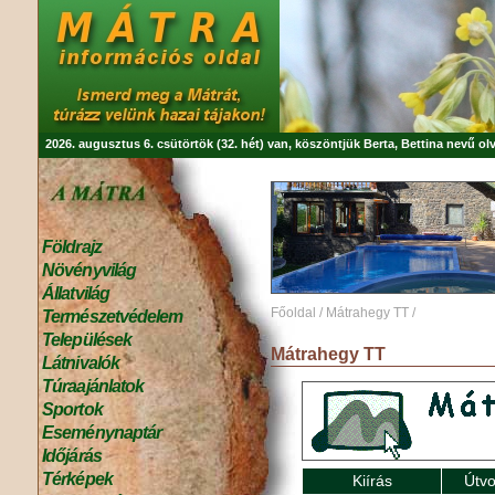
2026. augusztus 6. csütörtök (32. hét) van, köszöntjük
Berta, Bettina
nevű olv
Földrajz
Növényvilág
Állatvilág
Főoldal
/
Mátrahegy TT
/
Természetvédelem
Települések
Mátrahegy TT
Látnivalók
Túraajánlatok
Sportok
Eseménynaptár
Időjárás
Térképek
Kiírás
Útvo