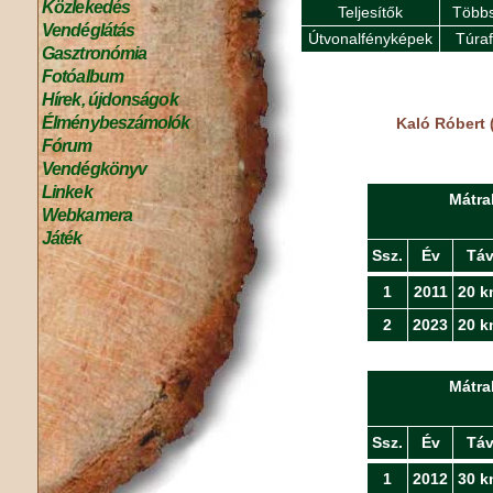
Közlekedés
Teljesítők
Többs
Vendéglátás
Útvonalfényképek
Túra
Gasztronómia
Fotóalbum
Hírek, újdonságok
Élménybeszámolók
Kaló Róbert 
Fórum
Vendégkönyv
Linkek
Mátra
Webkamera
Játék
Ssz.
Év
Tá
1
2011
20 k
2
2023
20 k
Mátra
Ssz.
Év
Tá
1
2012
30 k