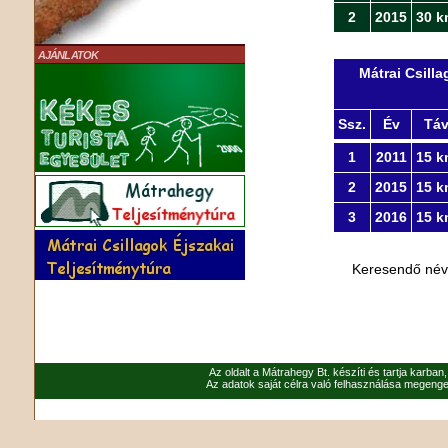
2
2015
30 k
AJÁNLATOK
Mátrai Csill
Ssz.
Év
Tá
1
2011
15 k
2
2015
15 k
3
2016
15 k
Keresendő né
Az oldalt a Mátrahegy Bt. készíti és tartja karban
Az adatok saját célra való felhasználása megenged