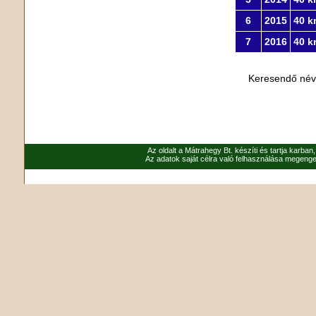
6
2015
40 k
7
2016
40 k
Keresendő né
Az oldalt a Mátrahegy Bt. készíti és tartja karban
Az adatok saját célra való felhasználása megenged