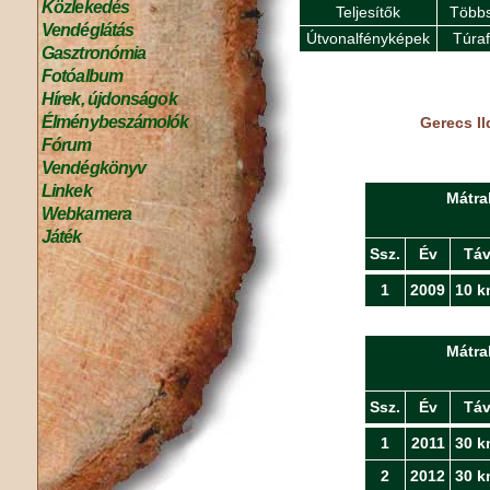
Közlekedés
Teljesítők
Többs
Vendéglátás
Útvonalfényképek
Túra
Gasztronómia
Fotóalbum
Hírek, újdonságok
Élménybeszámolók
Gerecs Il
Fórum
Vendégkönyv
Linkek
Mátra
Webkamera
Játék
Ssz.
Év
Tá
1
2009
10 k
Mátra
Ssz.
Év
Tá
1
2011
30 k
2
2012
30 k