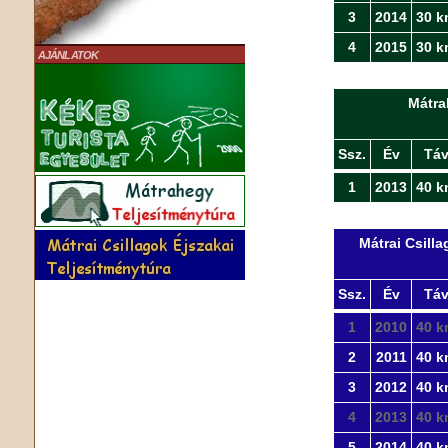
3
2014
30 k
4
2015
30 k
AJÁNLATOK
Mátra
Ssz.
Év
Tá
1
2013
40 k
Mátrai Csill
Ssz.
Év
Tá
1
2010
40 k
2
2011
40 k
3
2012
40 k
4
2013
40 k
5
2014
40 k