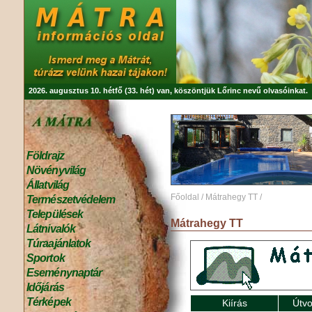
2026. augusztus 10. hétfő (33. hét) van, köszöntjük
Lőrinc
nevű olvasóinkat.
Földrajz
Növényvilág
Állatvilág
Főoldal
/
Mátrahegy TT
/
Természetvédelem
Települések
Mátrahegy TT
Látnivalók
Túraajánlatok
Sportok
Eseménynaptár
Időjárás
Térképek
Kiírás
Útvo