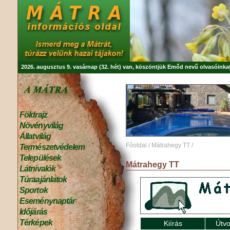
2026. augusztus 9. vasárnap (32. hét) van, köszöntjük
Emőd
nevű olvasóinkat
Földrajz
Növényvilág
Állatvilág
Főoldal
/
Mátrahegy TT
/
Természetvédelem
Települések
Mátrahegy TT
Látnivalók
Túraajánlatok
Sportok
Eseménynaptár
Időjárás
Térképek
Kiírás
Útvo