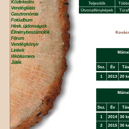
Közlekedés
Teljesítők
Többs
Vendéglátás
Útvonalfényképek
Túra
Gasztronómia
Fotóalbum
Hírek, újdonságok
Élménybeszámolók
Kovács
Fórum
Vendégkönyv
Linkek
Mátra
Webkamera
Játék
Ssz.
Év
Tá
1
2013
20 k
Mátra
Ssz.
Év
Tá
1
2014
30 k
2
2015
30 k