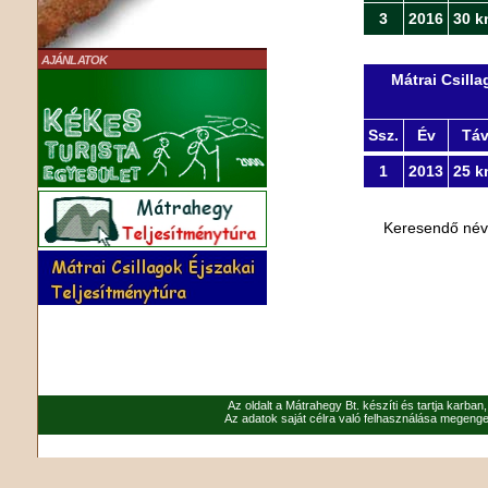
3
2016
30 k
AJÁNLATOK
Mátrai Csill
Ssz.
Év
Tá
1
2013
25 k
Keresendő né
Az oldalt a Mátrahegy Bt. készíti és tartja karban
Az adatok saját célra való felhasználása megenged