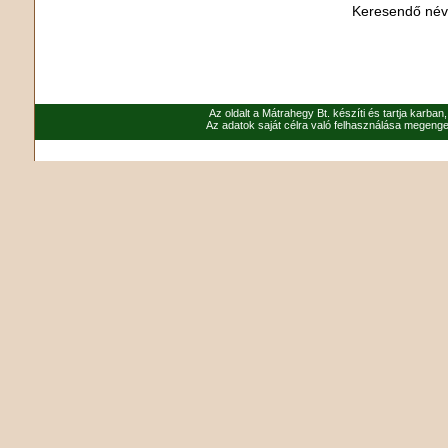
Keresendő né
Az oldalt a Mátrahegy Bt. készíti és tartja karban
Az adatok saját célra való felhasználása megenged