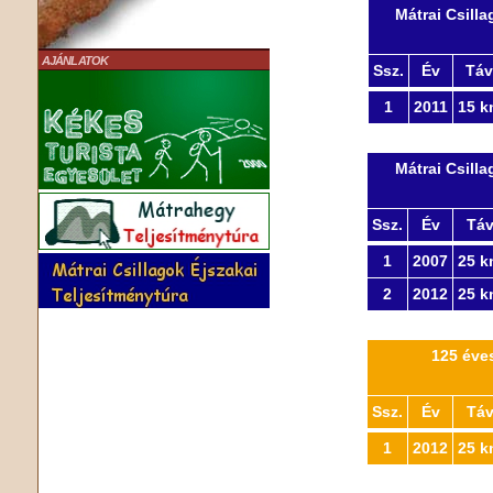
Mátrai Csill
AJÁNLATOK
Ssz.
Év
Táv
1
2011
15 k
Mátrai Csill
Ssz.
Év
Tá
1
2007
25 k
2
2012
25 k
125 éves
Ssz.
Év
Tá
1
2012
25 k