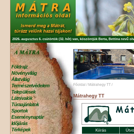
2026. augusztus 6. csütörtök (32. hét) van, köszöntjük
Berta, Bettina
nevű olv
Földrajz
Növényvilág
Állatvilág
Főoldal
/
Mátrahegy TT
/
Természetvédelem
Települések
Mátrahegy TT
Látnivalók
Túraajánlatok
Sportok
Eseménynaptár
Időjárás
Térképek
Kiírás
Útvo