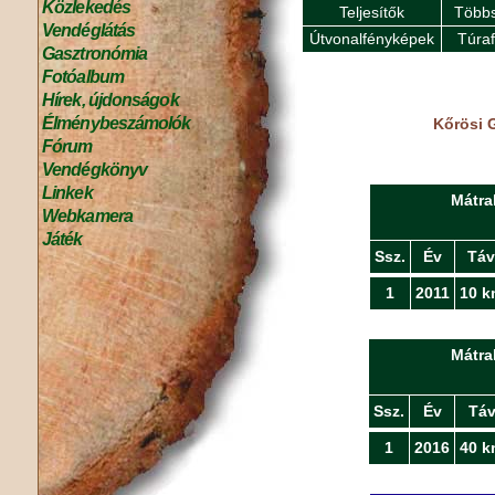
Közlekedés
Teljesítők
Többs
Vendéglátás
Útvonalfényképek
Túra
Gasztronómia
Fotóalbum
Hírek, újdonságok
Élménybeszámolók
Kőrösi 
Fórum
Vendégkönyv
Linkek
Mátra
Webkamera
Játék
Ssz.
Év
Táv
1
2011
10 k
Mátra
Ssz.
Év
Tá
1
2016
40 k