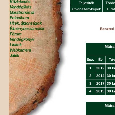
Közlekedés
Teljesítők
Többs
Vendéglátás
Útvonalfényképek
Túra
Gasztronómia
Fotóalbum
Hírek, újdonságok
Élménybeszámolók
Beszteri
Fórum
Vendégkönyv
Linkek
Mátra
Webkamera
Játék
Ssz.
Év
Tá
1
2012
30 k
2
2014
30 k
3
2017
30 k
4
2019
30 k
Mátra