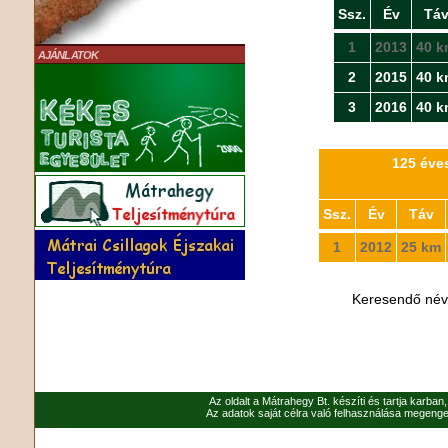
Ssz.
Év
Tá
1
2013
40 k
AJÁNLATOK
2
2015
40 k
3
2016
40 k
125 éves
Ssz.
Év
Táv
1
2012
25 km
Keresendő né
Az oldalt a Mátrahegy Bt. készíti és tartja karban
Az adatok saját célra való felhasználása megenged