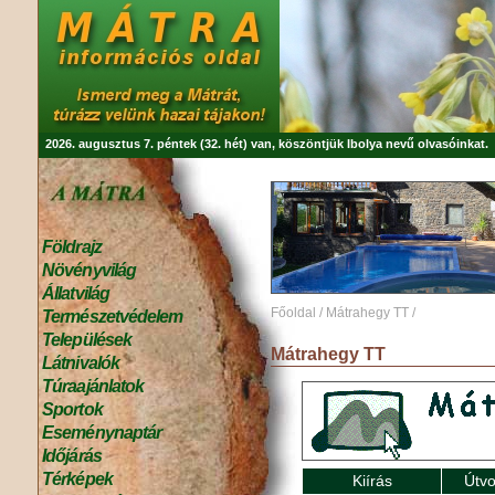
2026. augusztus 7. péntek (32. hét) van, köszöntjük
Ibolya
nevű olvasóinkat.
Földrajz
Növényvilág
Állatvilág
Főoldal
/
Mátrahegy TT
/
Természetvédelem
Települések
Mátrahegy TT
Látnivalók
Túraajánlatok
Sportok
Eseménynaptár
Időjárás
Térképek
Kiírás
Útvo