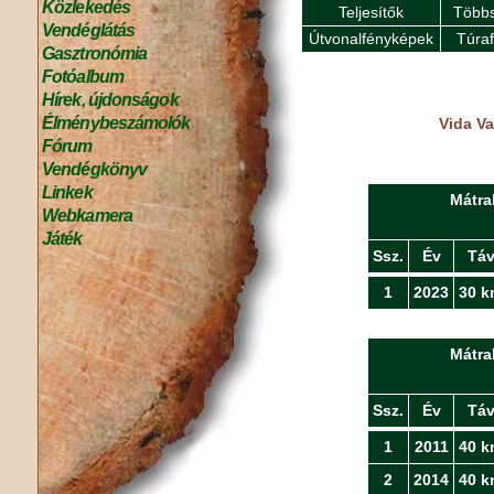
Közlekedés
Teljesítők
Többs
Vendéglátás
Útvonalfényképek
Túra
Gasztronómia
Fotóalbum
Hírek, újdonságok
Élménybeszámolók
Vida Va
Fórum
Vendégkönyv
Linkek
Mátra
Webkamera
Játék
Ssz.
Év
Tá
1
2023
30 k
Mátra
Ssz.
Év
Tá
1
2011
40 k
2
2014
40 k