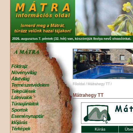
2026. augusztus 7. péntek (32. hét) van, köszöntjük
Ibolya
nevű olvasóinkat.
Földrajz
Növényvilág
Állatvilág
Főoldal
/
Mátrahegy TT
/
Természetvédelem
Települések
Mátrahegy TT
Látnivalók
Túraajánlatok
Sportok
Eseménynaptár
Időjárás
Térképek
Kiírás
Útvo