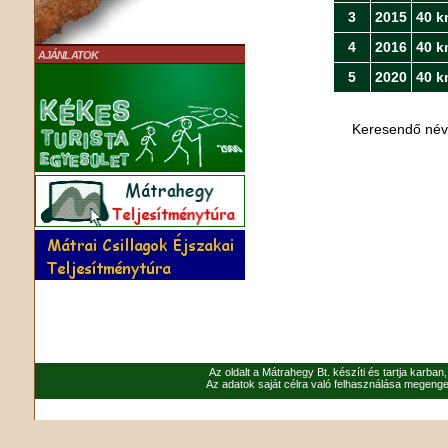
3
2015
40 k
4
2016
40 k
AJÁNLATOK
5
2020
40 k
Keresendő né
Az oldalt a Mátrahegy Bt. készíti és tartja karban
Az adatok saját célra való felhasználása megenged