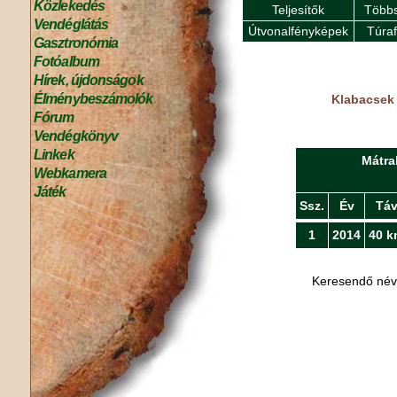
Közlekedés
Teljesítők
Többs
Vendéglátás
Útvonalfényképek
Túra
Gasztronómia
Fotóalbum
Hírek, újdonságok
Élménybeszámolók
Klabacsek 
Fórum
Vendégkönyv
Linkek
Mátra
Webkamera
Játék
Ssz.
Év
Tá
1
2014
40 k
Keresendő né