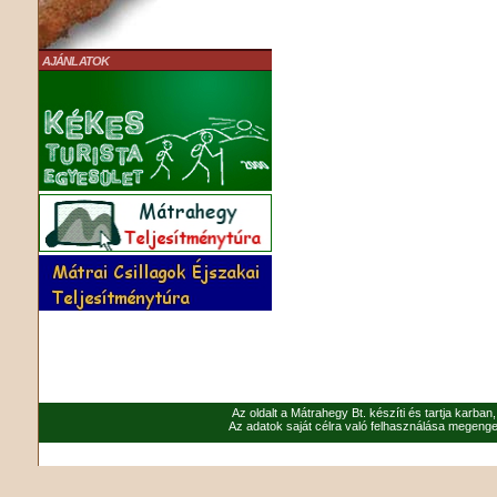
AJÁNLATOK
Az oldalt a Mátrahegy Bt. készíti és tartja karban
Az adatok saját célra való felhasználása megenged