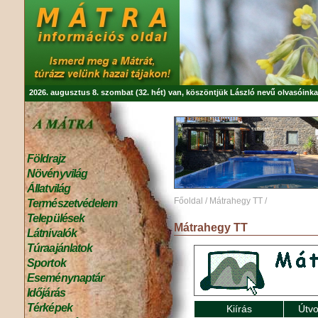
2026. augusztus 8. szombat (32. hét) van, köszöntjük
László
nevű olvasóinka
Földrajz
Növényvilág
Állatvilág
Főoldal
/
Mátrahegy TT
/
Természetvédelem
Települések
Mátrahegy TT
Látnivalók
Túraajánlatok
Sportok
Eseménynaptár
Időjárás
Térképek
Kiírás
Útvo