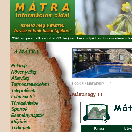
2026. augusztus 8. szombat (32. hét) van, köszöntjük
László
nevű olvasóinka
Földrajz
Növényvilág
Állatvilág
Főoldal
/
Mátrahegy TT
/
Természetvédelem
Települések
Mátrahegy TT
Látnivalók
Túraajánlatok
Sportok
Eseménynaptár
Időjárás
Térképek
Kiírás
Útvo