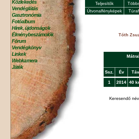
Közlekedés
Teljesítők
Többs
Vendéglátás
Útvonalfényképek
Túra
Gasztronómia
Fotóalbum
Hírek, újdonságok
Élménybeszámolók
Tóth Zsuz
Fórum
Vendégkönyv
Linkek
Mátra
Webkamera
Játék
Ssz.
Év
Tá
1
2014
40 k
Keresendő né