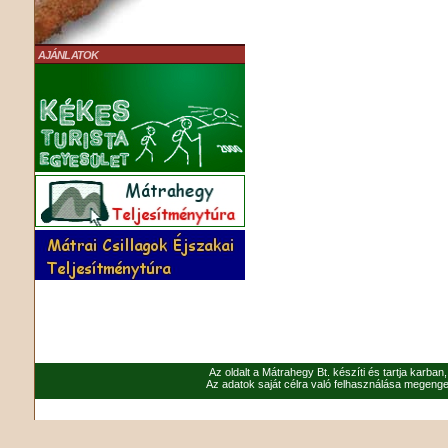
AJÁNLATOK
Az oldalt a Mátrahegy Bt. készíti és tartja karban
Az adatok saját célra való felhasználása megenged