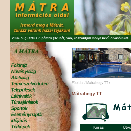
2026. augusztus 7. péntek (32. hét) van, köszöntjük
Ibolya
nevű olvasóinkat.
Földrajz
Növényvilág
Állatvilág
Főoldal
/
Mátrahegy TT
/
Természetvédelem
Települések
Mátrahegy TT
Látnivalók
Túraajánlatok
Sportok
Eseménynaptár
Időjárás
Térképek
Kiírás
Útvo