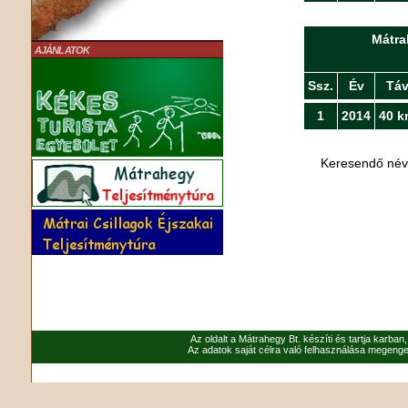
Mátra
AJÁNLATOK
Ssz.
Év
Tá
1
2014
40 k
Keresendő né
Az oldalt a Mátrahegy Bt. készíti és tartja karban
Az adatok saját célra való felhasználása megenged