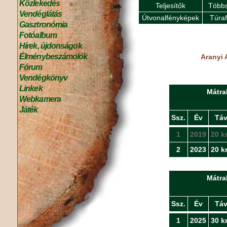
Közlekedés
Teljesítők
Többs
Vendéglátás
Útvonalfényképek
Túra
Gasztronómia
Fotóalbum
Hírek, újdonságok
Élménybeszámolók
Aranyi 
Fórum
Vendégkönyv
Linkek
Mátra
Webkamera
Játék
Ssz.
Év
Tá
1
2019
20 k
2
2023
20 k
Mátra
Ssz.
Év
Tá
1
2025
30 k